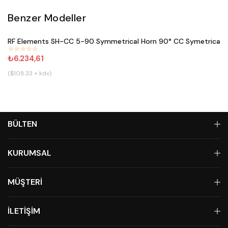
Benzer Modeller
Satın Al
RF Elements SH-CC 5-90 Symmetrical Horn 90° CC Symetrical 
#
644
₺6.234,61
($108.33 + kdv)
BÜLTEN
KURUMSAL
MÜŞTERİ
İLETİŞİM