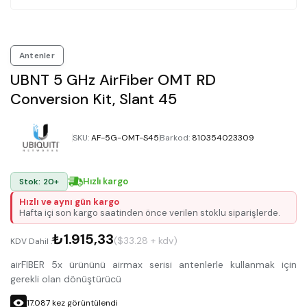
Antenler
UBNT 5 GHz AirFiber OMT RD
Conversion Kit, Slant 45
SKU
:
AF-5G-OMT-S45
Barkod
:
810354023309
Hızlı kargo
Stok: 20+
Hızlı ve aynı gün kargo
Hafta içi son kargo saatinden önce verilen stoklu siparişlerde.
₺1.915,33
($33.28 + kdv)
KDV Dahil :
airFIBER 5x ürününü airmax serisi antenlerle kullanmak için
gerekli olan dönüştürücü
17.087
kez görüntülendi