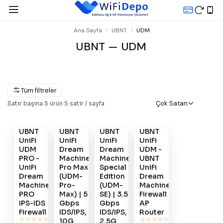
Ana Sayfa
UBNT
UDM
UBNT — UDM
Tüm filtreler
Gelince
Gelince
Gelince
Çok Satan
Satır başına
5
ürün
·
5
satır / sayfa
Satın
Haber
Haber
Haber
Al
Ver
Ver
Ver
UBNT
UBNT
UBNT
UBNT
#
304
#
419
#
360
#
303
UniFi
UniFi
UniFi
UniFi
UDM
Dream
Dream
UDM -
PRO -
Machine
Machine
UBNT
UniFi
Pro Max
Special
UniFi
Dream
(UDM-
Edition
Dream
Machine
Pro-
(UDM-
Machine
PRO
Max) | 5
SE) | 3.5
Firewall
IPS-IDS
Gbps
Gbps
AP
Firewall
IDS/IPS,
IDS/IPS,
Router
10G
2.5G