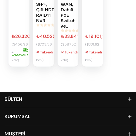
SFP+,
WAN,
Çift HDD
Dahili
RAID’li
PoE
NVR
Switch
ve..
₺26.320,90
₺40.525,06
₺33.841,15
₺19.101,31
($456.96
($703.56
($587.52
($331.62
+
+
+
+
Tükendi
Tükendi
Tükendi
Hızlı kargo
Mevcut
kdv)
kdv)
kdv)
kdv)
BÜLTEN
KURUMSAL
MÜŞTERİ