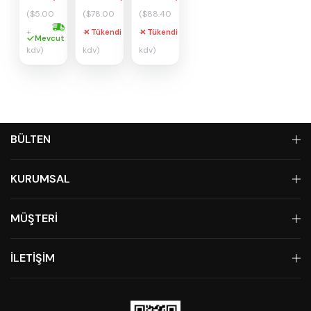
($5.00
($78.00
($88.40
+
+
+
Tükendi
Tükendi
Hızlı kargo
Mevcut
kdv)
kdv)
kdv)
BÜLTEN
KURUMSAL
MÜŞTERİ
İLETİŞİM