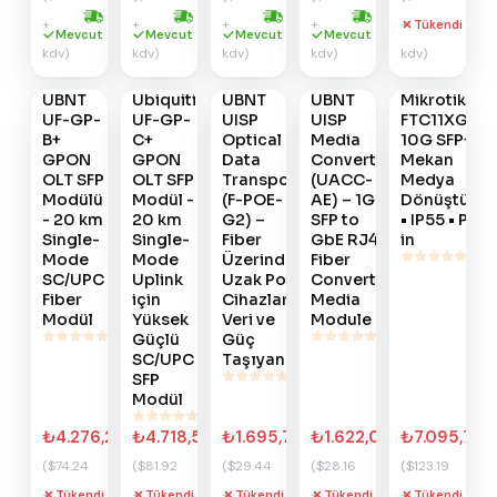
+
+
+
+
+
Tükendi
Hızlı kargo
Hızlı kargo
Hızlı kargo
Hızlı kargo
Gelince
Gelince
Gelince
Gelince
Gelince
Mevcut
Mevcut
Mevcut
Mevcut
kdv)
kdv)
kdv)
kdv)
kdv)
Haber
Haber
Haber
Haber
Haber
Ver
Ver
Ver
Ver
Ver
UBNT
Ubiquiti
UBNT
UBNT
Mikrotik
#
904
#
903
#
902
#
901
#
797
UF-GP-
UF-GP-
UISP
UISP
FTC11XG -
B+
C+
Optical
Media
10G SFP+ Dı
GPON
GPON
Data
Converter
Mekan
OLT SFP
OLT SFP
Transport
(UACC-
Medya
Modülü
Modül -
(F-POE-
AE) – 1G
Dönüştürüc
- 20 km
20 km
G2) –
SFP to
• IP55 • PoE-
Single-
Single-
Fiber
GbE RJ45
in
Mode
Mode
Üzerinden
Fiber
SC/UPC
Uplink
Uzak PoE
Converter
Fiber
için
Cihazlara
Media
Modül
Yüksek
Veri ve
Module
Güçlü
Güç
SC/UPC
Taşıyan..
SFP
Modül
₺4.276,22
₺4.718,59
₺1.695,74
₺1.622,02
₺7.095,74
($74.24
($81.92
($29.44
($28.16
($123.19
+
+
+
+
+
Tükendi
Tükendi
Tükendi
Tükendi
Tükendi