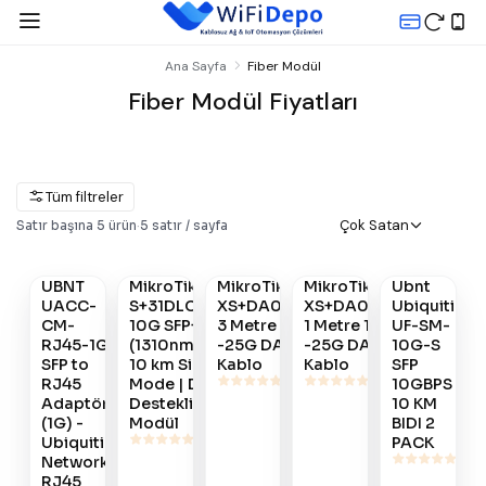
Ana Sayfa
Fiber Modül
Fiber Modül Fiyatları
Tüm filtreler
Çok Satan
Satır başına
5
ürün
·
5
satır / sayfa
Satın
Satın
Satın
Satın
Satın
Al
Al
Al
Al
Al
UBNT
MikroTik
MikroTik
MikroTik
Ubnt
#
809
#
799
#
367
#
366
#
195
UACC-
S+31DLC10D
XS+DA0003
XS+DA0001
Ubiquiti
CM-
10G SFP+
3 Metre 10G
1 Metre 10G
UF-SM-
RJ45-1G
(1310nm) |
-25G DAC
-25G DAC
10G-S
SFP to
10 km Single
Kablo
Kablo
SFP
RJ45
Mode | DDM
10GBPS
Adaptör
Destekli LC
10 KM
(1G) -
Modül
BIDI 2
Ubiquiti
PACK
Networks
RJ45