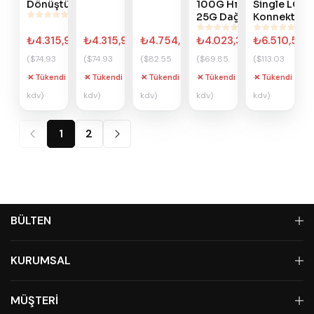
Dönüştürücü
100G Hız,
Single LC
25G Dağıtım
Konnektör
₺4.315,97
₺4.315,97
₺4.754,88
₺4.023,36
₺6.510,53
($74.93
($74.93
($82.55
($69.85
($113.03
+
+
+
+
+
Tükendi
Tükendi
Tükendi
Tükendi
Tükendi
kdv)
kdv)
kdv)
kdv)
kdv)
1
2
BÜLTEN
KURUMSAL
MÜŞTERİ