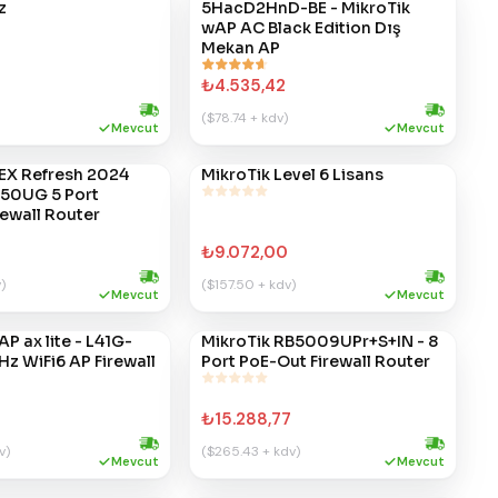
z
5HacD2HnD-BE - MikroTik
wAP AC Black Edition Dış
Mekan AP
₺4.535,42
($78.74 + kdv)
Hızlı kargo
Hızlı kargo
Mevcut
Mevcut
hEX Refresh 2024
MikroTik Level 6 Lisans
#
406
E50UG 5 Port
rewall Router
₺9.072,00
)
($157.50 + kdv)
Hızlı kargo
Hızlı kargo
Mevcut
Mevcut
AP ax lite - L41G-
MikroTik RB5009UPr+S+IN - 8
#
375
z WiFi6 AP Firewall
Port PoE-Out Firewall Router
8
₺15.288,77
v)
($265.43 + kdv)
Hızlı kargo
Hızlı kargo
Mevcut
Mevcut