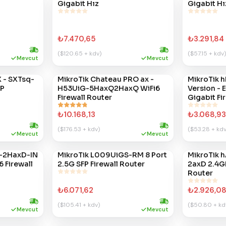
Gigabit Hız
Gigabit Hı
₺7.470,65
₺3.291,84
($120.65 + kdv)
($57.15 + kdv)
Hızlı kargo
Hızlı kargo
Mevcut
Mevcut
X - SXTsq-
MikroTik Chateau PRO ax -
MikroTik 
#
416
#
415
AP
H53UiG-5HaxQ2HaxQ WiFi6
Version - 
Firewall Router
Gigabit Fi
₺10.168,13
₺3.068,93
($176.53 + kdv)
($53.28 + kdv
Hızlı kargo
Hızlı kargo
Mevcut
Mevcut
-2HaxD-IN
MikroTik L009UiGS-RM 8 Port
MikroTik h
#
387
#
381
6 Firewall
2.5G SFP Firewall Router
2axD 2.4GH
Router
₺6.071,62
₺2.926,0
($105.41 + kdv)
($50.80 + kd
Hızlı kargo
Hızlı kargo
Mevcut
Mevcut