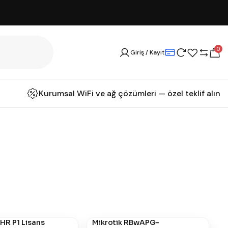
0
Giriş / Kayıt
Kurumsal WiFi ve ağ çözümleri — özel teklif alın
HR P1 Lisans
Mikrotik RBwAPG-
#
671