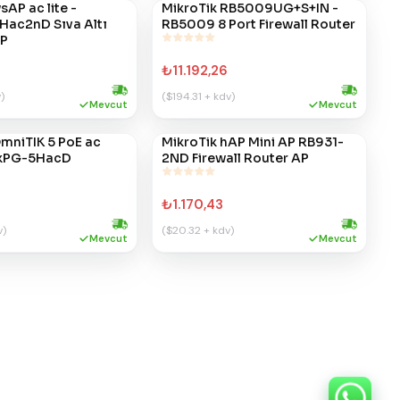
sAP ac lite -
MikroTik RB5009UG+S+IN -
#
347
ac2nD Sıva Altı
RB5009 8 Port Firewall Router
AP
₺11.192,26
)
($194.31 + kdv)
Hızlı kargo
Hızlı kargo
Mevcut
Mevcut
mniTIK 5 PoE ac
MikroTik hAP Mini AP RB931-
#
241
kPG-5HacD
2ND Firewall Router AP
₺1.170,43
v)
($20.32 + kdv)
Hızlı kargo
Hızlı kargo
Mevcut
Mevcut