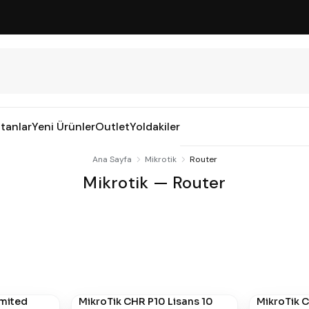
tanlar
Yeni Ürünler
Outlet
Yoldakiler
Ana Sayfa
Mikrotik
Router
Mikrotik — Router
imited
MikroTik CHR P10 Lisans 10
MikroTik C
#
691
#
690