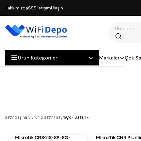
Hakkımızda
SSS
İletişim
Ulaşın
Ürün Kategorileri
Markalar
Çok Sa
Çok Satan
Satır başına
5
ürün
·
5
satır / sayfa
Mikrotik CRS418-8P-8G-
MikroTik CHR P Unl
#
789
#
692