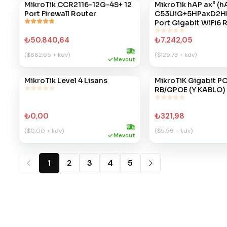
MikroTik CCR2116-12G-4S+ 12
MikroTik hAP ax³ (h
#
372
#
371
Port Firewall Router
C53UiG+5HPaxD2H
Port Gigabit WiFi6 
₺50.840,64
₺7.242,05
($882.65 + kdv)
($125.73 + kdv)
Hızlı kargo
Mevcut
MikroTik Level 4 Lisans
MikroTiK Gigabit PO
#
338
#
289
RB/GPOE (Y KABLO)
₺0,00
₺321,98
($0.00 + kdv)
($5.59 + kdv)
Hızlı kargo
Mevcut
1
2
3
4
5