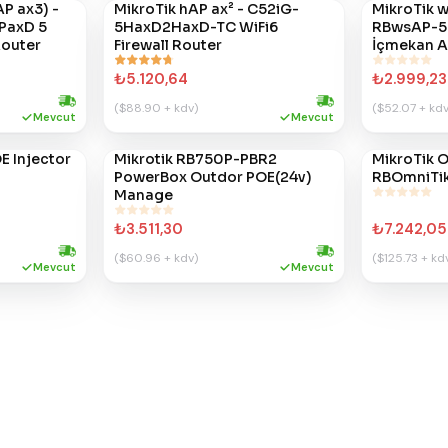
AP ax3) -
MikroTik hAP ax² - C52iG-
MikroTik w
#
365
#
348
PaxD 5
5HaxD2HaxD-TC WiFi6
RBwsAP-5H
Router
Firewall Router
İçmekan 
₺5.120,64
₺2.999,23
($88.90 + kdv)
($52.07 + kdv
Hızlı kargo
Hızlı kargo
Mevcut
Mevcut
E Injector
Mikrotik RB750P-PBR2
MikroTik O
#
269
#
257
PowerBox Outdor POE(24v)
RBOmniTi
Manage
₺3.511,30
₺7.242,05
($60.96 + kdv)
($125.73 + kd
Hızlı kargo
Hızlı kargo
Mevcut
Mevcut