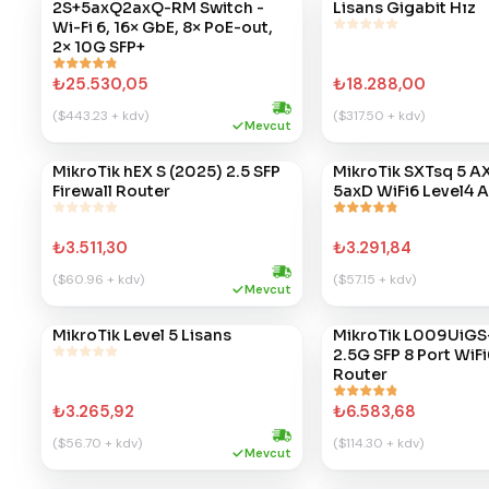
2S+5axQ2axQ-RM Switch -
Lisans Gigabit Hız
Wi-Fi 6, 16× GbE, 8× PoE-out,
2× 10G SFP+
₺25.530,05
₺18.288,00
($443.23 + kdv)
($317.50 + kdv)
Hızlı kargo
Mevcut
MikroTik hEX S (2025) 2.5 SFP
MikroTik SXTsq 5 A
#
430
#
422
Firewall Router
5axD WiFi6 Level4 
₺3.511,30
₺3.291,84
($60.96 + kdv)
($57.15 + kdv)
Hızlı kargo
Mevcut
MikroTik Level 5 Lisans
MikroTik L009UiGS
#
405
#
388
2.5G SFP 8 Port WiFi
Router
₺3.265,92
₺6.583,68
($56.70 + kdv)
($114.30 + kdv)
Hızlı kargo
Mevcut