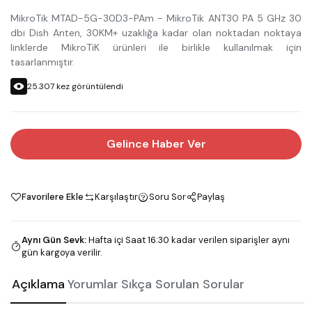
MikroTik MTAD-5G-30D3-PAm - MikroTik ANT30 PA 5 GHz 30
dbi Dish Anten, 30KM+ uzaklığa kadar olan noktadan noktaya
linklerde MikroTiK ürünleri ile birlikle kullanılmak için
tasarlanmıştır.
25.307
kez görüntülendi
Gelince Haber Ver
Favorilere Ekle
Karşılaştır
Soru Sor
Paylaş
Aynı Gün Sevk
:
Hafta içi Saat 16:30 kadar verilen siparişler aynı
gün kargoya verilir.
Açıklama
Yorumlar
Sıkça Sorulan Sorular