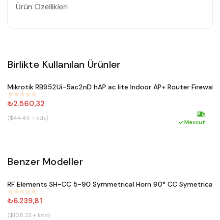
Ürün Özellikleri
Birlikte Kullanılan Ürünler
Satın Al
Mikrotik RB952Ui-5ac2nD hAP ac lite Indoor AP+ Router Firewall
M
#
311
₺2.560,32
₺
($44.45 + kdv)
(
Hızlı ka
Mevcut
Benzer Modeller
Satın Al
RF Elements SH-CC 5-90 Symmetrical Horn 90° CC Symetrical 
#
644
₺6.239,81
($108.33 + kdv)