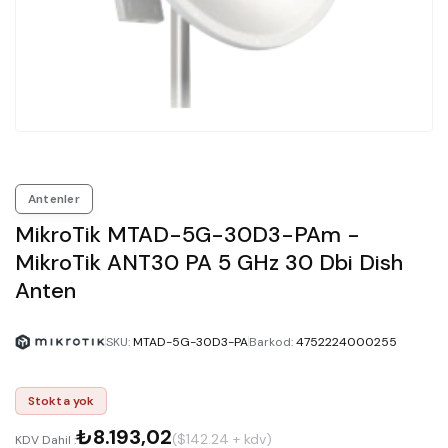
Antenler
MikroTik MTAD-5G-30D3-PAm -
MikroTik ANT30 PA 5 GHz 30 Dbi Dish
Anten
SKU
:
MTAD-5G-30D3-PA
Barkod
:
4752224000255
Stokta yok
₺8.193,02
($142.24 + kdv)
KDV Dahil :