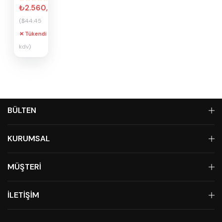
₺2.560,32
($44.45
+
Tükendi
kdv)
BÜLTEN
KURUMSAL
MÜŞTERİ
İLETİŞİM