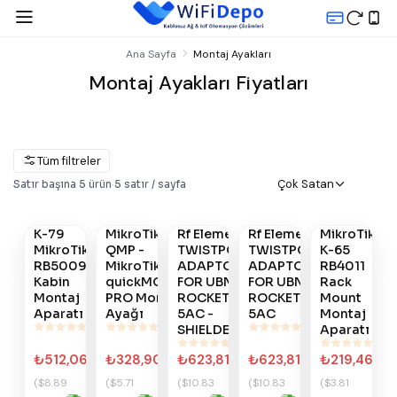
Ana Sayfa
Montaj Ayakları
Montaj Ayakları Fiyatları
Tüm filtreler
Gelince
Çok Satan
Satır başına
5
ürün
·
5
satır / sayfa
Satın
Satın
Satın
Satın
Haber
Al
Al
Al
Al
Ver
OUTLET
OUTLET
K-79
MikroTik
Rf Elements
Rf Elements
MikroTik
#
412
#
362
#
218
#
217
#
680
MikroTik
QMP -
TWISTPORT
TWISTPORT
K-65
RB5009
MikroTik
ADAPTOR
ADAPTOR
RB4011
Kabin
quickMOUNT
FOR UBNT
FOR UBNT
Rack
Montaj
PRO Montaj
ROCKET
ROCKET
Mount
Aparatı
Ayağı
5AC -
5AC
Montaj
SHIELDED
Aparatı
₺512,06
₺328,90
₺623,81
₺623,81
₺219,46
($8.89
($5.71
($10.83
($10.83
($3.81