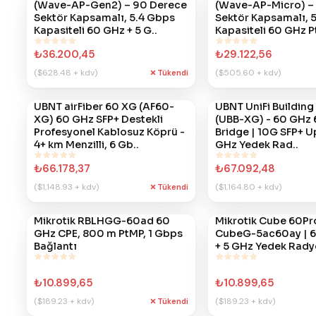
(Wave-AP-Gen2) – 90 Derece
(Wave-AP-Micro) –
Sektör Kapsamalı, 5.4 Gbps
Sektör Kapsamalı, 
Kapasiteli 60 GHz + 5 G..
Kapasiteli 60 GHz P
₺36.200,45
₺29.122,56
($628.48 + kdv)
($505.60 + kdv)
Tükendi
UBNT airFiber 60 XG (AF60-
UBNT UniFi Building
#
876
#
825
XG) 60 GHz SFP+ Destekli
(UBB-XG) - 60 GHz 
Profesyonel Kablosuz Köprü -
Bridge | 10G SFP+ Up
4+ km Menzilli, 6 Gb..
GHz Yedek Rad..
₺66.178,37
₺67.092,48
($1,148.93 + kdv)
($1,164.80 + kdv)
Tükendi
Mikrotik RBLHGG-60ad 60
Mikrotik Cube 60Pro
#
722
#
721
GHz CPE, 800 m PtMP, 1 Gbps
CubeG-5ac60ay | 
Bağlantı
+ 5 GHz Yedek Rady
₺10.899,65
₺10.899,65
($189.23 + kdv)
($189.23 + kdv)
Tükendi