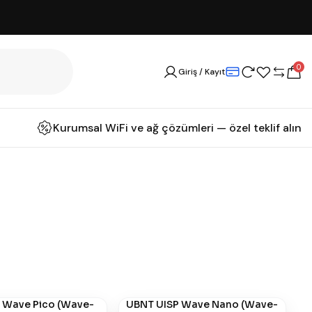
0
Giriş / Kayıt
Kurumsal WiFi ve ağ çözümleri — özel teklif alın
 Wave Pico (Wave-
UBNT UISP Wave Nano (Wave-
#
878