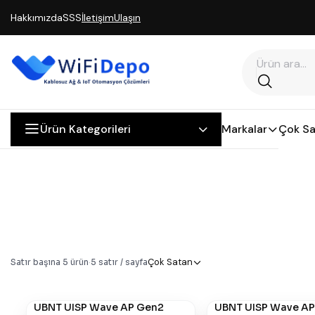
Hakkımızda
SSS
İletişim
Ulaşın
Ürün Kategorileri
Markalar
Çok Sa
Çok Satan
Satır başına
5
ürün
·
5
satır / sayfa
UBNT UISP Wave AP Gen2
UBNT UISP Wave AP
#
882
#
881