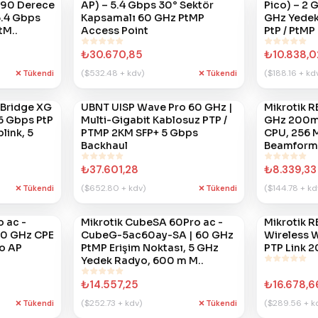
 90 Derece
AP) – 5.4 Gbps 30° Sektör
Pico) – 2 
5.4 Gbps
Kapsamalı 60 GHz PtMP
GHz Yedek
tM..
Access Point
PtP / PtMP 
₺30.670,85
₺10.838,0
($532.48 + kdv)
($188.16 + kd
Tükendi
Tükendi
 Bridge XG
UBNT UISP Wave Pro 60 GHz |
Mikrotik 
#
801
#
724
6 Gbps PtP
Multi-Gigabit Kablosuz PTP /
GHz 200mt
link, 5
PTMP 2KM SFP+ 5 Gbps
CPU, 256 
Backhaul
Beamform
₺37.601,28
₺8.339,33
($652.80 + kdv)
($144.78 + kd
Tükendi
Tükendi
 ac -
Mikrotik CubeSA 60Pro ac -
Mikrotik 
#
720
#
719
60 GHz CPE
CubeG-5ac60ay-SA | 60 GHz
Wireless W
o AP
PtMP Erişim Noktası, 5 GHz
PTP Link 
Yedek Radyo, 600 m M..
₺14.557,25
₺16.678,6
($252.73 + kdv)
($289.56 + k
Tükendi
Tükendi