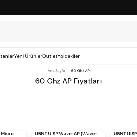
tanlar
Yeni Ürünler
Outlet
Yoldakiler
Ana Sayfa
60 Ghz AP
60 Ghz AP Fiyatları
 Micro
UBNT UISP Wave-AP (Wave-
UBNT UISP
#
880
#
879