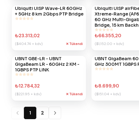
Ubiquiti UISP Wave-LR 60GHz
Ubiquiti UISP airFib
#
688
#
686
+ 5GHz 8 km 2Gbps PTP Bridge
Xtreme-Range (AF6
60 GHz Multi-Gigab
Bridge, 15 km Backha
₺23.313,02
₺66.355,20
($404.74 + kdv)
($1,152.00 + kdv)
Tükendi
UBNT GBE-LR - UBNT
UBNT GigaBeam 60
#
379
#
378
GigaBeam LR - 60GHz 2 KM -
GHz 300MT 1GBPS 
1GBPS PTP LINK
₺12.784,32
₺8.699,90
($221.95 + kdv)
($151.04 + kdv)
Tükendi
1
2