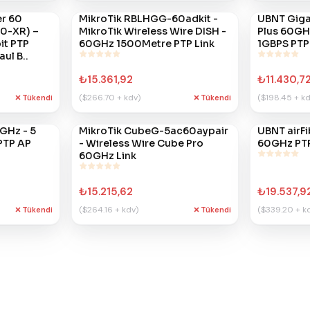
er 60
MikroTik RBLHGG-60adkit -
UBNT Giga
#
661
#
413
0-XR) –
MikroTik Wireless Wire DISH -
Plus 60GH
it PTP
60GHz 1500Metre PTP Link
1GBPS PTP
ul B..
₺15.361,92
₺11.430,7
($266.70 + kdv)
($198.45 + kd
Tükendi
Tükendi
GHz - 5
MikroTik CubeG-5ac60aypair
UBNT airFi
#
369
#
346
PTP AP
- Wireless Wire Cube Pro
60GHz PTP
60GHz Link
₺15.215,62
₺19.537,9
($264.16 + kdv)
($339.20 + k
Tükendi
Tükendi