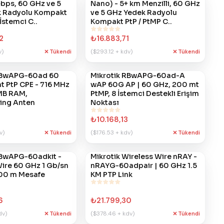
Gbps, 60 GHz ve 5
Nano) - 5+ km Menzilli, 60 GHz
 Radyolu Kompakt
ve 5 GHz Yedek Radyolu
İstemci C..
Kompakt PtP / PtMP C..
2
₺16.883,71
v)
($293.12 + kdv)
Tükendi
Tükendi
RBwAPG-60ad 60
Mikrotik RBwAPG-60ad-A
#
723
 PtP CPE - 716 MHz
wAP 60G AP | 60 GHz, 200 mt
MB RAM,
PtMP, 8 İstemci Destekli Erişim
ing Anten
Noktası
₺10.168,13
v)
($176.53 + kdv)
Tükendi
Tükendi
RBwAPG-60adkit -
Mikrotik Wireless Wire nRAY -
#
718
ire 60 GHz 1 Gb/sn
nRAYG-60adpair | 60 GHz 1.5
200 m Mesafe
KM PTP Link
6
₺21.799,30
dv)
($378.46 + kdv)
Tükendi
Tükendi