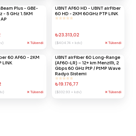
Beam Plus - GBE-
UBNT AF60 HD - UBNT airFiber
#
392
z - 5 GHz 1.5KM
60 HD - 2KM 60GHz PTP LINK
 AP
2
₺23.313,02
v)
($404.74 + kdv)
Tükendi
Tükendi
ber 60 AF60 - 2KM
UBNT airFiber 60 Long-Range
#
319
 LINK
(AF60-LR) – 12+ km Menzilli, 2
Gbps 60 GHz PtP / PtMP Wave
Radyo Sistemi
2
₺19.176,77
dv)
($332.93 + kdv)
Tükendi
Tükendi