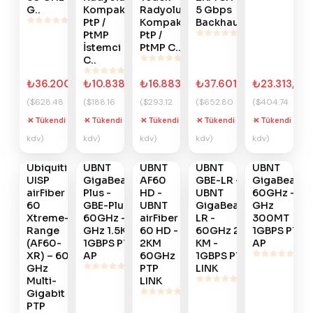
G..
Kompakt
Radyolu
5 Gbps
PtP /
Kompakt
Backhaul
PtMP
PtP /
İstemci
PtMP C..
C..
₺36.200,45
₺10.838,02
₺16.883,71
₺37.601,28
₺23.313,02
($628.48
($188.16
($293.12
($652.80
($404.74
+
+
+
+
+
Tükendi
Tükendi
Tükendi
Tükendi
Tükendi
Gelince
Gelince
Gelince
Gelince
Gelince
kdv)
kdv)
kdv)
kdv)
kdv)
Haber
Haber
Haber
Haber
Haber
Ver
Ver
Ver
Ver
Ver
Ubiquiti
UBNT
UBNT
UBNT
UBNT
#
686
#
413
#
392
#
379
#
378
UISP
GigaBeam
AF60
GBE-LR -
GigaBeam
airFiber
Plus -
HD -
UBNT
60GHz - 5
60
GBE-Plus
UBNT
GigaBeam
GHz
Xtreme-
60GHz - 5
airFiber
LR -
300MT
Range
GHz 1.5KM
60 HD -
60GHz 2
1GBPS PTP
(AF60-
1GBPS PTP
2KM
KM -
AP
XR) – 60
AP
60GHz
1GBPS PTP
GHz
PTP
LINK
Multi-
LINK
Gigabit
PTP