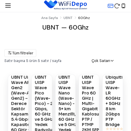
Ana Sayfa
UBNT
60Ghz
UBNT — 60Ghz
Tüm filtreler
Gelince
Gelince
Gelince
Gelince
Gelince
Çok Satan
Satır başına
5
ürün
·
5
satır / sayfa
Haber
Haber
Haber
Haber
Haber
Ver
Ver
Ver
Ver
Ver
UBNT UISP
UBNT
UBNT
UBNT
Ubiquiti
#
882
#
879
#
878
#
801
#
688
Wave AP
UISP
UISP
UISP
UISP
Gen2
Wave
Wave
Wave
Wave-
(Wave-AP-
Pico
Nano
Pro 60
LR
Gen2) – 90
(Wave-
(Wave-
GHz |
60GHz
Derece
Pico) – 2
Nano) -
Multi-
+ 5GHz
Sektör
Gbps,
5+ km
Gigabit
8 km
Kapsamalı,
60 GHz
Menzilli,
Kablosuz
2Gbps
5.4 Gbps
ve 5 GHz
60 GHz
PTP /
PTP
Kapasiteli
Yedek
ve 5 GHz
PTMP
Bridge
60 GHz + 5
Radyolu
Yedek
2KM SFP+