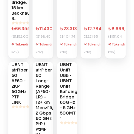
Bridge,
15 km
Backhaul
B..
₺66.355,20
₺11.430,72
₺23.313,02
₺12.784,32
₺8.699,90
($1,152.00
($198.45
($404.74
($221.95
($151.04
+
+
+
+
+
Tükendi
Tükendi
Tükendi
Tükendi
Tükendi
Gelince
Gelince
Gelince
kdv)
kdv)
kdv)
kdv)
kdv)
Haber
Haber
Haber
Ver
Ver
Ver
UBNT
UBNT
UBNT
#
346
#
319
#
312
airFiber
airFiber
UniFi
60
60
UBB -
AF60 -
Long-
UBNT
2KM
Range
UniFi
60GHz
(AF60-
Building
PTP
LR) –
Bridge
LINK
12+ km
60GHz
Menzilli,
- 5 GHz
2 Gbps
500MT
60 GHz
1
PtP /
PtMP