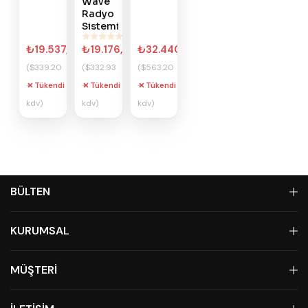
Wave
Radyo
Sistemi
₺19.537,92
₺19.176,77
₺32.440,32
($339.20
($332.93
($563.20
+
+
+
Tükendi
Tükendi
Tükendi
kdv)
kdv)
kdv)
BÜLTEN
KURUMSAL
MÜŞTERİ