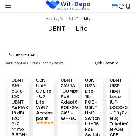
Ana Sayfa
UBNT
Lite
UBNT — Lite
Tüm filtreler
Gelince
Çok Satan
Satır başına
5
ürün
·
5
satır / sayfa
Satın
Satın
Satın
Satın
Haber
Al
Al
Al
Al
Ver
OUTLET
UBNT
UBNT
UBNT
UBNT
UBNT
#
510
#
427
#
408
#
345
#
906
AM-
UniFi
24V 1A
USW-
UISP
3G18-
U7 Lite
100Mbit
Lite-
Fiber
120
- U7-
PoE
16-
Loco
UBNT
Lite
Adaptör-
POE -
(UF-
AirMAX
WiFi7
POE-24-
UBNT
LOCO-5)
18 dBi
Access
24W-
UniFi
– Düşük
120°
point
WH-EU
Switch
Güç
2x2
Lite 16
Tüketimli
Mimo
PoE
GPON
3,5GHz
Switch
CPE