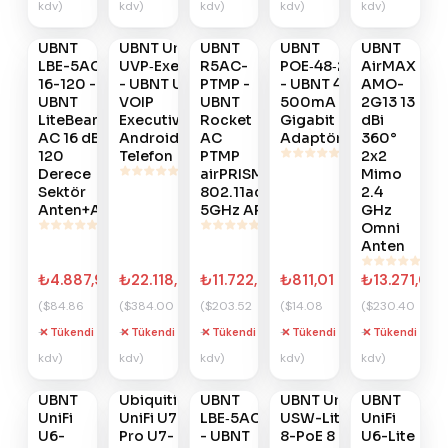
kdv)
kdv)
kdv)
kdv)
kdv)
Haber
Haber
Haber
Haber
Haber
Ver
Ver
Ver
Ver
Ver
UBNT
UBNT UniFi
UBNT
UBNT
UBNT
#
608
#
606
#
565
#
506
#
447
LBE-5AC-
UVP‑Executive
R5AC-
POE‑48‑24W‑G
AirMAX
16-120 -
- UBNT UniFi
PTMP -
- UBNT 48V
AMO-
UBNT
VOIP
UBNT
500mA
2G13 13
LiteBeam
Executive
Rocket
Gigabit POE
dBi
AC 16 dBi
Android IP
AC
Adaptör
360°
120
Telefon
PTMP
2x2
Derece
airPRISM
Mimo
Sektör
802.11ac
2.4
Anten+AP
5GHz AP
GHz
Omni
Anten
₺4.887,94
₺22.118,40
₺11.722,75
₺811,01
₺13.271,04
($84.86
($384.00
($203.52
($14.08
($230.40
+
+
+
+
+
Tükendi
Tükendi
Tükendi
Tükendi
Tükendi
Gelince
Gelince
Gelince
Gelince
Gelince
kdv)
kdv)
kdv)
kdv)
kdv)
Haber
Haber
Haber
Haber
Haber
Ver
Ver
Ver
Ver
Ver
UBNT
Ubiquiti
UBNT
UBNT UniFi
UBNT
#
423
#
404
#
399
#
350
#
325
UniFi
UniFi U7
LBE‑5AC‑XR
USW-Lite-
UniFi
U6-
Pro U7-
- UBNT
8-PoE 8
U6-Lite