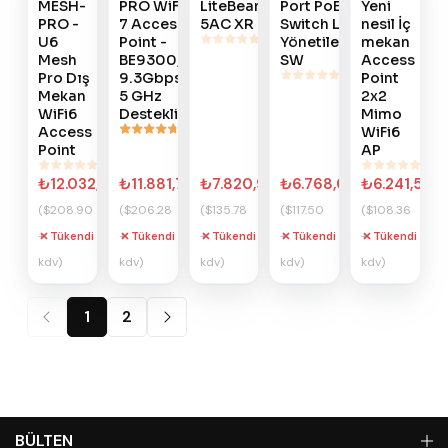
MESH-
PRO WiFi
LiteBeam
Port PoE
Yeni
PRO -
7 Access
5AC XR
Switch Lite
nesil İç
U6
Point -
Yönetilebilir
mekan
Mesh
BE9300,
SW
Access
Pro Dış
9.3Gbps,
Point
Mekan
5 GHz
2x2
WiFi6
Destekli
Mimo
Access
WiFi6
Point
AP
₺12.032,64
₺11.881,73
₺7.820,93
₺6.768,00
₺6.241,54
($208.90
($206.28
($135.78
($117.50
($108.36
+
+
+
+
+
Tükendi
Tükendi
Tükendi
Tükendi
Tükendi
kdv)
kdv)
kdv)
kdv)
kdv)
1
2
BÜLTEN