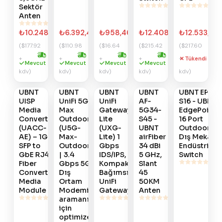
Sektör
Anten
₺10.248,19
₺6.392,45
₺958,46
₺12.408,19
₺12.533,76
($177.92
($110.98
($16.64
($215.42
($217.60
+
+
+
+
+
Tükendi
Hızlı kargo
Hızlı kargo
Hızlı kargo
Hızlı kargo
Gelince
Gelince
Gelince
Gelince
Gelince
Mevcut
Mevcut
Mevcut
Mevcut
kdv)
kdv)
kdv)
kdv)
kdv)
Haber
Haber
Haber
Haber
Haber
Ver
Ver
Ver
Ver
Ver
UBNT
UBNT
UBNT
UBNT
UBNT EP-
#
901
#
844
#
839
#
652
#
619
UISP
UniFi 5G
UniFi
AF-
S16 - UBNT
Media
Max
Gateway
5G34-
EdgePoint
Converter
Outdoor
Lite
S45 -
16 Port
(UACC-
(U5G-
(UXG-
UBNT
Outdoor -
AE) – 1G
Max-
Lite) 1
airFiber
Dış Mekan
SFP to
Outdoor)
Gbps
34 dBi
Endüstriyel
GbE RJ45
| 3.4
IDS/IPS,
5 GHz,
Switch
Fiber
Gbps 5G
Kompakt
Slant
Converter
Dış
Bağımsız
45
Media
Ortam
UniFi
50KM
Module
Modemi,
Gateway
Anten
aramanız
için
optimize