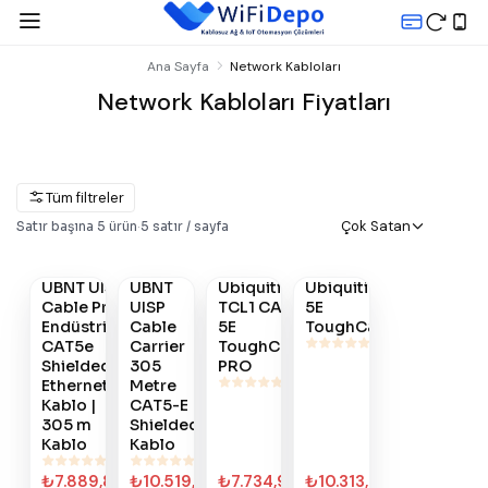
Ana Sayfa
Network Kabloları
Network Kabloları Fiyatları
Tüm filtreler
Gelince
Gelince
Gelince
Çok Satan
Satır başına
5
ürün
·
5
satır / sayfa
Satın
Haber
Haber
Haber
Al
Ver
Ver
Ver
UBNT UISP
UBNT
Ubiquiti
Ubiquiti TCL 2 CAT-
#
800
#
684
#
474
#
468
Cable Pro |
UISP
TCL1 CAT-
5E
Endüstriyel
Cable
5E
ToughCableCarrier
CAT5e
Carrier
ToughCable
Shielded
305
PRO
Ethernet
Metre
Kablo |
CAT5-E
305 m
Shielded
Kablo
Kablo
₺7.889,80
₺10.519,35
₺7.734,99
₺10.313,32