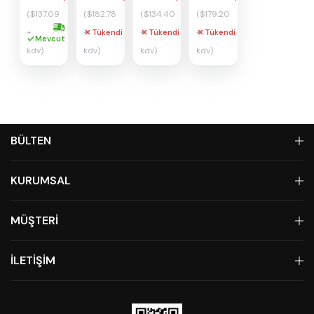
($137.09
($182.78
($134.40
($179.20
+
+
+
+
Tükendi
Tükendi
Tükendi
Hızlı kargo
Mevcut
kdv)
kdv)
kdv)
kdv)
BÜLTEN
KURUMSAL
MÜŞTERİ
İLETİŞİM