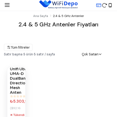
Ana Sayfa
2.4 & 5 GHz Antenler
2.4 & 5 GHz Antenler Fiyatları
Tüm filtreler
Gelince
Çok Satan
Satır başına
5
ürün
·
5
satır / sayfa
Haber
Ver
Unifi Ubnt
#
239
UMA-D
DualBand
Directional
Mesh
Anten
₺5.303,99
($92.16
+
Tükendi