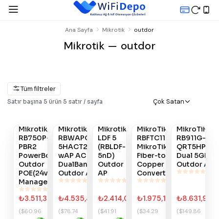
Ana Sayfa
Mikrotik
outdor
Mikrotik — outdor
Tüm filtreler
Gelince
Gelince
Çok Satan
Satır başına
5
ürün
·
5
satır / sayfa
Satın
Satın
Satın
Haber
Haber
Al
Al
Al
Ver
Ver
Mikrotik
Mikrotik
Mikrotik
MikroTik
MikroTiK
#
269
#
258
#
158
#
609
#
306
RB750P-
RBWAPG-
LDF 5
RBFTC11 -
RB911G-
PBR2
5HACT2HND
(RBLDF-
MikroTik
QRT5HPND
PowerBox
wAP AC
5nD)
Fiber-to-
Dual 5Ghz
Outdor
DualBand
Outdor
Copper
Outdor AP
POE(24v)
Outdor AP
AP
Converter
Manage
₺3.511,30
₺4.535,42
₺2.414,02
₺1.975,10
₺8.631,94
($60.96
($78.74
($41.91
($34.29
($149.86