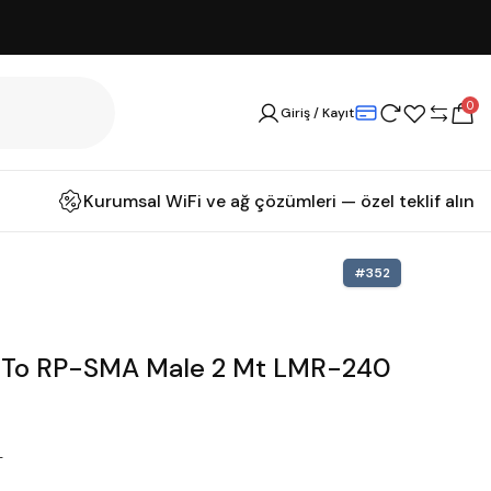
0
Giriş / Kayıt
Kurumsal WiFi ve ağ çözümleri — özel teklif alın
#
352
e To RP-SMA Male 2 Mt LMR-240
T