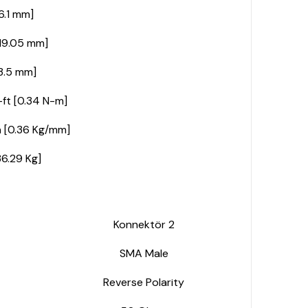
[6.1 mm]
[19.05 mm]
63.5 mm]
-ft [0.34 N-m]
n [0.36 Kg/mm]
36.29 Kg]
Konnektör 2
SMA Male
Reverse Polarity