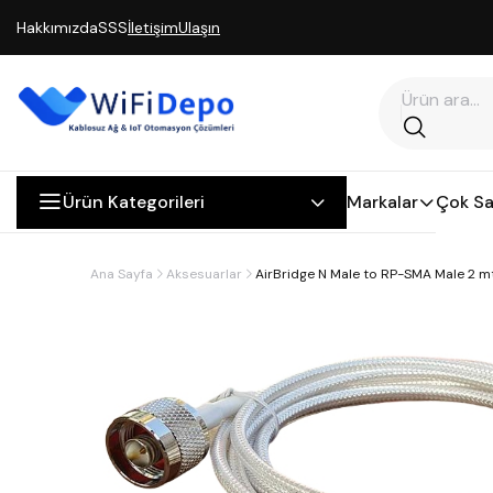
Hakkımızda
SSS
İletişim
Ulaşın
Ürün Kategorileri
Markalar
Çok Sa
Ana Sayfa
Aksesuarlar
AirBridge N Male to RP-SMA Male 2 