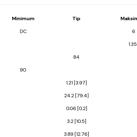
Minimum
Tip
Maks
DC
6
1.35
84
90
1.21 [3.97]
24.2 [79.4]
0.06 [0.2]
3.2 [10.5]
3.89 [12.76]