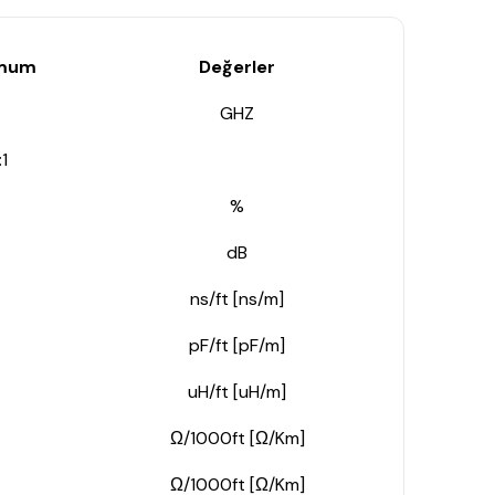
imum
Değerler
GHZ
:1
%
dB
ns/ft [ns/m]
pF/ft [pF/m]
uH/ft [uH/m]
Ω/1000ft [Ω/Km]
Ω/1000ft [Ω/Km]