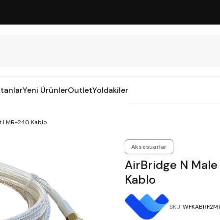
tanlar
Yeni Ürünler
Outlet
Yoldakiler
mt LMR-240 Kablo
Aksesuarlar
AirBridge N Mal
Kablo
SKU
:
WFKABRF2M