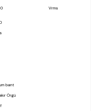
00
Vrms
0
s
um bant
Bakır Örgü
f