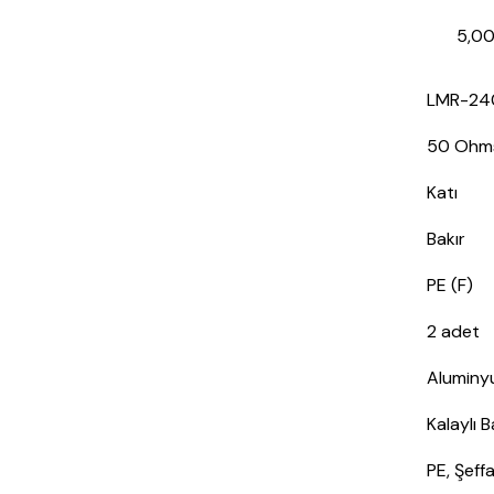
5,0
LMR-24
50 Ohm
Katı
Bakır
PE (F)
2 adet
Aluminy
Kalaylı 
PE, Şeffa