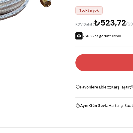
Stokta yok
₺523,72
($9
KDV Dahil :
7.866
kez görüntülendi
Favorilere Ekle
Karşılaştır
Aynı Gün Sevk
:
Hafta içi Saat