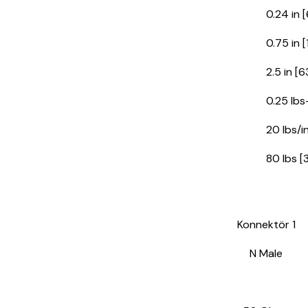
0.24 in 
0.75 in 
2.5 in [
0.25 lbs
20 lbs/i
80 lbs [
Konnektör 1
N Male