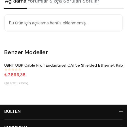
Açıklama
Yorumlar
Sıkça Sorulan Sorular
Bu ürün için açıklama henüz eklenmemiş.
Benzer Modeller
Satın Al
UBNT UISP Cable Pro | Endüstriyel CAT5e Shielded Ethernet Kablo
#
800
₺7.896,38
($137.09 + kdv)
BÜLTEN