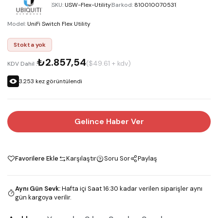
SKU
:
USW-Flex-Utility
Barkod
:
810010070531
Model
:
UniFi Switch Flex Utility
Stokta yok
₺2.857,54
($49.61 + kdv)
KDV Dahil :
3.253
kez görüntülendi
Gelince Haber Ver
Favorilere Ekle
Karşılaştır
Soru Sor
Paylaş
Aynı Gün Sevk
:
Hafta içi Saat 16:30 kadar verilen siparişler aynı
gün kargoya verilir.