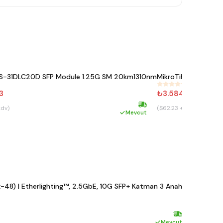
 S-31DLC20D SFP Module 1.25G SM 20km1310nm
MikroTiK S-3553LC
#
190
3
₺3.584,45
kdv)
($62.23 + kdv)
Hızlı kargo
Mevcut
48) | Etherlighting™, 2.5GbE, 10G SFP+ Katman 3 Anahtar
MikroTik 
#
433
₺7.095,
($123.19 + 
Hızlı kargo
Mevcut