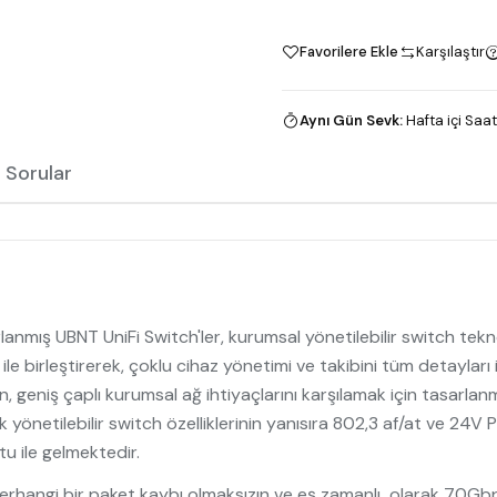
Favorilere Ekle
Karşılaştır
Aynı Gün Sevk
:
Hafta içi Saat
 Sorular
lanmış UBNT UniFi Switch'ler, kurumsal yönetilebilir switch teknol
ı ile birleştirerek, çoklu cihaz yönetimi ve takibini tüm detayla
 geniş çaplı kurumsal ağ ihtiyaçlarını karşılamak için tasarl
 yönetilebilir switch özelliklerinin yanısıra 802,3 af/at ve 24V
u ile gelmektedir.
rhangi bir paket kaybı olmaksızın ve eş zamanlı olarak 70Gbp