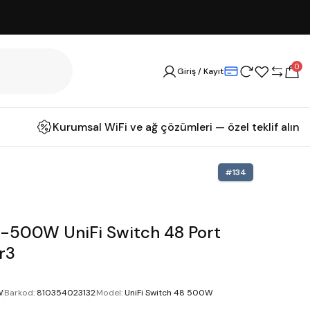
0
Giriş / Kayıt
Kurumsal WiFi ve ağ çözümleri — özel teklif alın
#
134
8-500W UniFi Switch 48 Port
r3
W
Barkod
:
810354023132
Model
:
UniFi Switch 48 500W