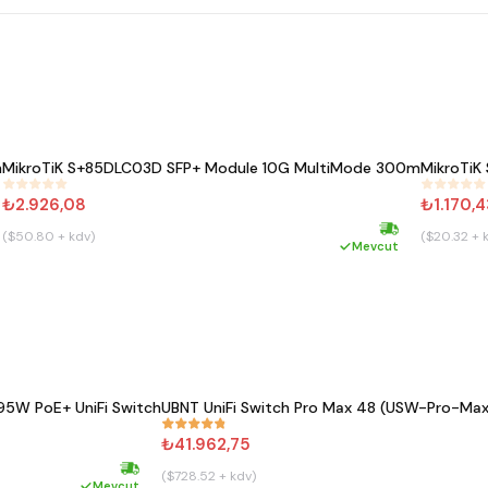
m
MikroTiK S+85DLC03D SFP+ Module 10G MultiMode 300m
MikroTiK
#
188
#
189
₺2.926,08
₺1.170,4
($50.80 + kdv)
($20.32 + 
kargo
Hızlı kargo
Mevcut
95W PoE+ UniFi Switch
UBNT UniFi Switch Pro Max 48 (USW-Pro-Max-
#
852
₺41.962,75
($728.52 + kdv)
Hızlı kargo
Mevcut