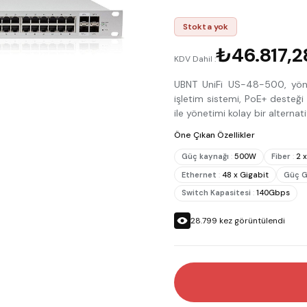
Stokta yok
₺46.817,2
KDV Dahil :
UBNT UniFi US-48-500, yöneti
işletim sistemi, PoE+ desteği 
ile yönetimi kolay bir alternat
Öne Çıkan Özellikler
Güç kaynağı
:
500W
Fiber
:
2 
Ethernet
:
48 x Gigabit
Güç Gi
Switch Kapasitesi
:
140Gbps
28.799
kez görüntülendi