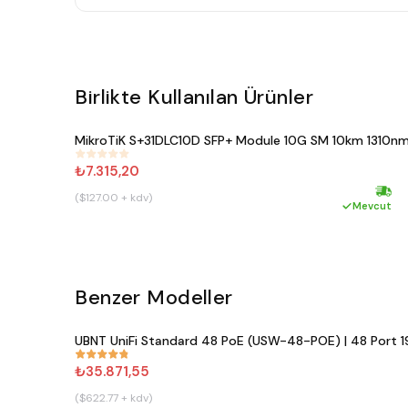
Birlikte Kullanılan Ürünler
MikroTiK S+31DLC10D SFP+ Module 10G SM 10km 1310n
#
187
₺7.315,20
($127.00 + kdv)
Hızlı 
Mevcut
Benzer Modeller
UBNT UniFi Standard 48 PoE (USW-48-POE) | 48 Port 1
#
861
₺35.871,55
($622.77 + kdv)