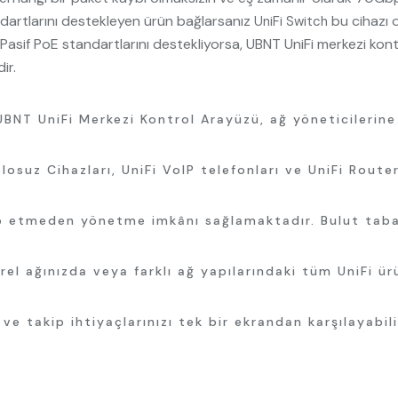
dartlarını destekleyen ürün bağlarsanız
bu cihazı o
UniFi Switch
 Pasif PoE standartlarını destekliyorsa, UBNT UniFi merkezi ko
ir.
 UBNT UniFi Merkezi Kontrol Arayüzü, ağ yöneticilerine 
blosuz Cihazları, UniFi VoIP telefonları ve UniFi Route
p etmeden yönetme imkânı sağlamaktadır. Bulut tabanlı
rel ağınızda veya farklı ağ yapılarındaki tüm UniFi ür
e takip ihtiyaçlarınızı tek bir ekrandan karşılayabili