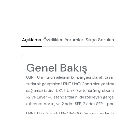
Açıklama
Özellikler
Yorumlar
Sıkça Sorulan
Genel Bakış
UBNT UniFi ürün ailesinin bir parçası olarak tasar
tutlarak geliştirilen UBNT UniFi Controler yazılım
sağlamaktadır. UBNT UniFi Switchürün grubunun,
-2 ve Layer -3 standartlarını destekleyen gerçek
ethernet portu, ve 2 adet SFP, 2 adet SFP+ port
tüm portlardan he
UBNT UniFi Switch
US-48-500