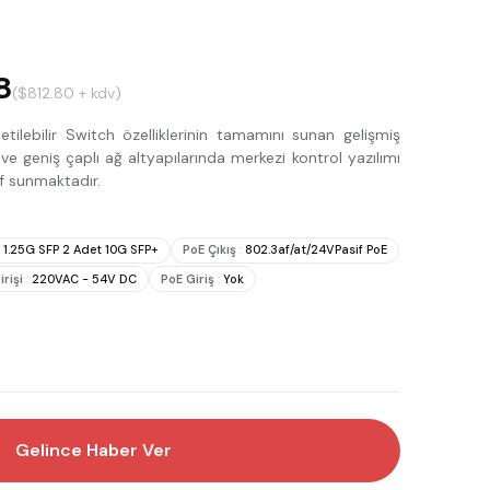
8
($812.80 + kdv)
lebilir Switch özelliklerinin tamamını sunan gelişmiş
ve geniş çaplı ağ altyapılarında merkezi kontrol yazılımı
if sunmaktadır.
x 1.25G SFP 2 Adet 10G SFP+
PoE Çıkış
:
802.3af/at/24VPasif PoE
rişi
:
220VAC - 54V DC
PoE Giriş
:
Yok
Gelince Haber Ver