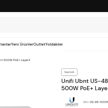
tanlar
Yeni Ürünler
Outlet
Yoldakiler
ort 500W PoE+ Layer3
Switch
Unifi Ubnt US-4
500W PoE+ Laye
SKU
:
US-48-500