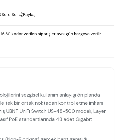
Soru Sor
Paylaş
 16:30 kadar verilen siparişler aynı gün kargoya verilir.
ojilierini sezgisel kullanım anlayışı ön planda
rı ile tek bir ortak noktadan kontrol etme imkanı
anmış UBNT UniFi Switch US-48-500 modeli, Layer
 Pasif PoE standartlarında 48 adet Gigabit
s (Non-Blocking) gerçek bant genişliği