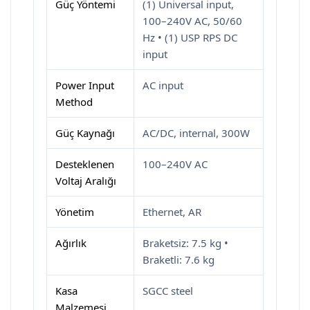
Güç Yöntemi
(1) Universal input,
100–240V AC, 50/60
Hz • (1) USP RPS DC
input
Power Input
AC input
Method
Güç Kaynağı
AC/DC, internal, 300W
Desteklenen
100–240V AC
Voltaj Aralığı
Yönetim
Ethernet, AR
Ağırlık
Braketsiz: 7.5 kg •
Braketli: 7.6 kg
Kasa
SGCC steel
Malzemesi