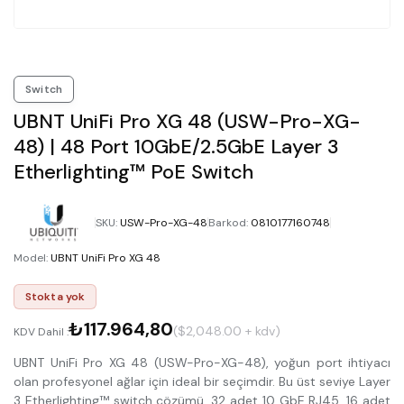
Switch
UBNT UniFi Pro XG 48 (USW-Pro-XG-
48) | 48 Port 10GbE/2.5GbE Layer 3
Etherlighting™ PoE Switch
SKU
:
USW-Pro-XG-48
Barkod
:
0810177160748
Model
:
UBNT UniFi Pro XG 48
Stokta yok
₺117.964,80
($2,048.00 + kdv)
KDV Dahil :
UBNT UniFi Pro XG 48 (USW-Pro-XG-48), yoğun port ihtiyacı
olan profesyonel ağlar için ideal bir seçimdir. Bu üst seviye Layer
3 Etherlighting™ switch çözümü, 32 adet 10 GbE RJ45, 16 adet