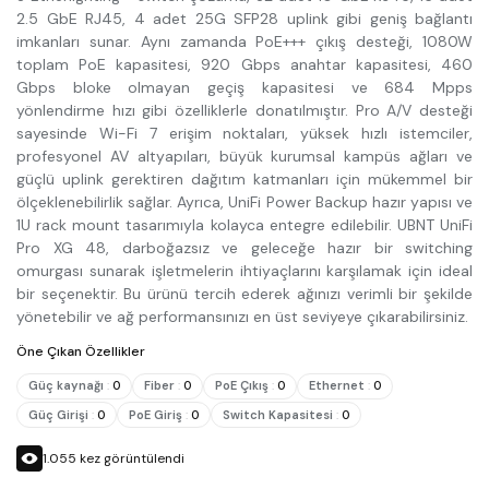
2.5 GbE RJ45, 4 adet 25G SFP28 uplink gibi geniş bağlantı
imkanları sunar. Aynı zamanda PoE+++ çıkış desteği, 1080W
toplam PoE kapasitesi, 920 Gbps anahtar kapasitesi, 460
Gbps bloke olmayan geçiş kapasitesi ve 684 Mpps
yönlendirme hızı gibi özelliklerle donatılmıştır. Pro A/V desteği
sayesinde Wi-Fi 7 erişim noktaları, yüksek hızlı istemciler,
profesyonel AV altyapıları, büyük kurumsal kampüs ağları ve
güçlü uplink gerektiren dağıtım katmanları için mükemmel bir
ölçeklenebilirlik sağlar. Ayrıca, UniFi Power Backup hazır yapısı ve
1U rack mount tasarımıyla kolayca entegre edilebilir. UBNT UniFi
Pro XG 48, darboğazsız ve geleceğe hazır bir switching
omurgası sunarak işletmelerin ihtiyaçlarını karşılamak için ideal
bir seçenektir. Bu ürünü tercih ederek ağınızı verimli bir şekilde
yönetebilir ve ağ performansınızı en üst seviyeye çıkarabilirsiniz.
Öne Çıkan Özellikler
Güç kaynağı
:
0
Fiber
:
0
PoE Çıkış
:
0
Ethernet
:
0
Güç Girişi
:
0
PoE Giriş
:
0
Switch Kapasitesi
:
0
1.055
kez görüntülendi