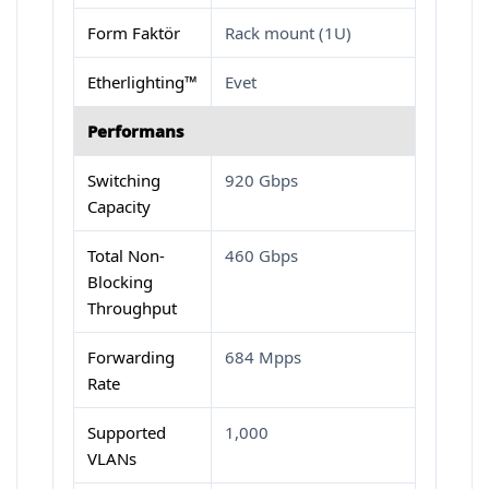
Form Faktör
Rack mount (1U)
Etherlighting™
Evet
Performans
Switching
920 Gbps
Capacity
Total Non-
460 Gbps
Blocking
Throughput
Forwarding
684 Mpps
Rate
Supported
1,000
VLANs