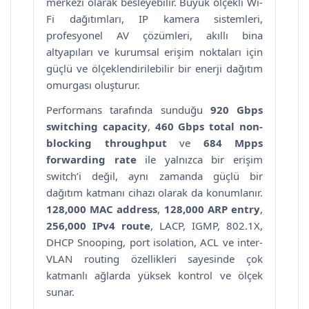
merkezî olarak besleyebilir. Büyük ölçekli Wi-
Fi dağıtımları, IP kamera sistemleri,
profesyonel AV çözümleri, akıllı bina
altyapıları ve kurumsal erişim noktaları için
güçlü ve ölçeklendirilebilir bir enerji dağıtım
omurgası oluşturur.
Performans tarafında sunduğu
920 Gbps
switching capacity
,
460 Gbps total non-
blocking throughput
ve
684 Mpps
forwarding rate
ile yalnızca bir erişim
switch’i değil, aynı zamanda güçlü bir
dağıtım katmanı cihazı olarak da konumlanır.
128,000 MAC address
,
128,000 ARP entry
,
256,000 IPv4 route
, LACP, IGMP, 802.1X,
DHCP Snooping, port isolation, ACL ve inter-
VLAN routing özellikleri sayesinde çok
katmanlı ağlarda yüksek kontrol ve ölçek
sunar.