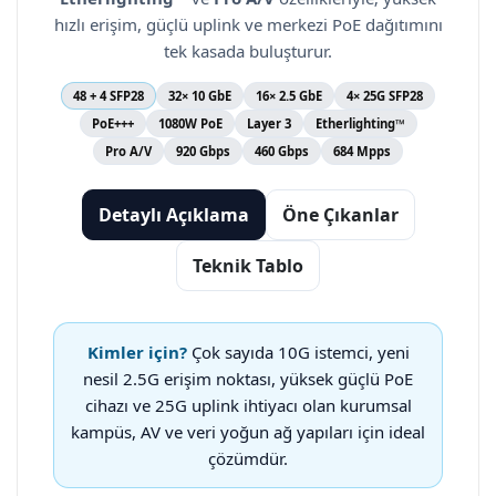
hızlı erişim, güçlü uplink ve merkezi PoE dağıtımını
tek kasada buluşturur.
48 + 4 SFP28
32× 10 GbE
16× 2.5 GbE
4× 25G SFP28
PoE+++
1080W PoE
Layer 3
Etherlighting™
Pro A/V
920 Gbps
460 Gbps
684 Mpps
Detaylı Açıklama
Öne Çıkanlar
Teknik Tablo
Kimler için?
Çok sayıda 10G istemci, yeni
nesil 2.5G erişim noktası, yüksek güçlü PoE
cihazı ve 25G uplink ihtiyacı olan kurumsal
kampüs, AV ve veri yoğun ağ yapıları için ideal
çözümdür.