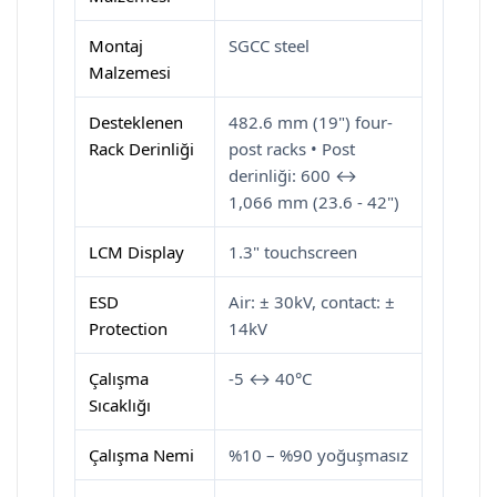
Montaj
SGCC steel
Malzemesi
Desteklenen
482.6 mm (19") four-
Rack Derinliği
post racks • Post
derinliği: 600 ↔
1,066 mm (23.6 - 42")
LCM Display
1.3" touchscreen
ESD
Air: ± 30kV, contact: ±
Protection
14kV
Çalışma
-5 ↔ 40°C
Sıcaklığı
Çalışma Nemi
%10 – %90 yoğuşmasız