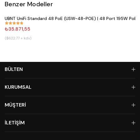
Benzer Modeller
Satın Al
UBNT UniFi Standard 48 PoE (USW-48-POE) | 48 Port 195W PoE+ 
#
861
₺35.871,55
($622.77 + kdv)
BÜLTEN
KURUMSAL
MÜŞTERİ
İLETİŞİM