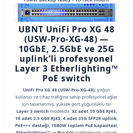
UBNT UniFi Pro XG 48
(USW-Pro-XG-48) —
10GbE, 2.5GbE ve 25G
uplink’li profesyonel
Layer 3 Etherlighting™
PoE switch
UniFi Pro XG 48 (USW-Pro-XG-48)
, yoğun
kullanıcı ve cihaz trafiğine sahip profesyonel ağlar
için tasarlanmış, yüksek port yoğunluklu bir
Layer 3 switch
modelidir.
32 adet 10 GbE RJ45
,
16 adet 2.5 GbE RJ45
,
4 adet 25G SFP28 uplink
,
PoE+++ desteği
,
1080W toplam PoE kapasitesi
,
Etherlighting™
ve
Pro A/V
özellikleriyle; yüksek