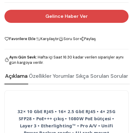
Gelince Haber Ver
Favorilere Ekle
Karşılaştır
Soru Sor
Paylaş
Aynı Gün Sevk
:
Hafta içi Saat 16:30 kadar verilen siparişler aynı
gün kargoya verilir.
Açıklama
Özellikler
Yorumlar
Sıkça Sorulan Sorular
32× 10 GbE RJ45 • 16× 2.5 GbE RJ45 • 4× 25G
SFP28 • PoE+++ çıkış • 1080W PoE bütçesi •
Layer 3 • Etherlighting™ • Pro A/V • UniFi
Power Backup ready • 1U rack mount