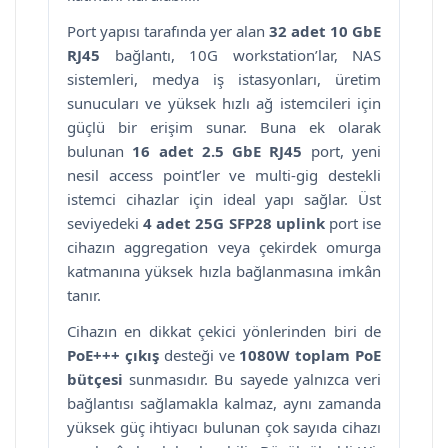
Port yapısı tarafında yer alan
32 adet 10 GbE
RJ45
bağlantı, 10G workstation’lar, NAS
sistemleri, medya iş istasyonları, üretim
sunucuları ve yüksek hızlı ağ istemcileri için
güçlü bir erişim sunar. Buna ek olarak
bulunan
16 adet 2.5 GbE RJ45
port, yeni
nesil access point’ler ve multi-gig destekli
istemci cihazlar için ideal yapı sağlar. Üst
seviyedeki
4 adet 25G SFP28 uplink
port ise
cihazın aggregation veya çekirdek omurga
katmanına yüksek hızla bağlanmasına imkân
tanır.
Cihazın en dikkat çekici yönlerinden biri de
PoE+++ çıkış
desteği ve
1080W toplam PoE
bütçesi
sunmasıdır. Bu sayede yalnızca veri
bağlantısı sağlamakla kalmaz, aynı zamanda
yüksek güç ihtiyacı bulunan çok sayıda cihazı