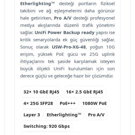
Etherlighting™
desteği portların fiziksel
takibini ve ağ eşleşmelerini daha görünür
hale getirirken,
Pro A/V
desteği profesyonel
medya akışlarında düzenli trafik yönetimi
sağlar.
UniFi Power Backup ready
yapısı ise
kritik senaryolarda ek güç güvenliği sağlar.
Sonuç olarak
USW-Pro-XG-48
, yoğun 10G
erişim, yüksek PoE gücü ve 25G uplink
ihtiyaçlarını tek şaside karşılamak isteyen
büyük ölçekli UniFi kurulumları için son
derece güçlü ve geleceğe hazır bir çözümdür.
32× 10 GbE RJ45
16× 2.5 GbE RJ45
4× 25G SFP28
PoE+++
1080W PoE
Layer 3
Etherlighting™
Pro A/V
Switching: 920 Gbps