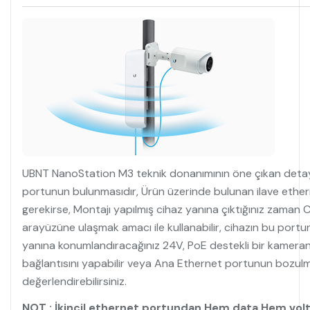
UBNT NanoStation M3 teknik donanımının öne çıkan detayl
portunun bulunmasıdır, Ürün üzerinde bulunan ilave ether
gerekirse, Montajı yapılmış cihaz yanına çıktığınız zama
arayüzüne ulaşmak amacı ile kullanabilir, cihazın bu portun
yanına konumlandıracağınız 24V, PoE destekli bir kameranı
bağlantısını yapabilir veya Ana Ethernet portunun bozu
değerlendirebilirsiniz.
NOT : İkincil ethernet portundan Hem data Hem vol