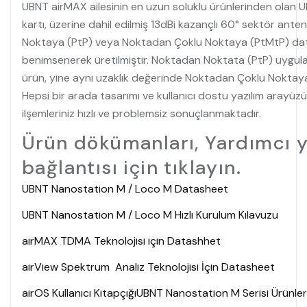
UBNT airMAX ailesinin en uzun soluklu ürünlerinden olan
kartı, üzerine dahil edilmiş 13dBi kazançlı 60° sektör an
Noktaya (PtP) veya Noktadan Çoklu Noktaya (PtMtP) data a
benimsenerek üretilmiştir. Noktadan Noktata (PtP) uygul
ürün, yine aynı uzaklık değerinde Noktadan Çoklu Noktay
Hepsi bir arada tasarımı ve kullanıcı dostu yazılım aray
ilşemleriniz hızlı ve problemsiz sonuçlanmaktadır.
Ürün dökümanları, Yardımcı y
bağlantısı için tıklayın.
UBNT Nanostation M / Loco M Datasheet
UBNT Nanostation M / Loco M Hızlı Kurulum Kılavuzu
airMAX TDMA Teknolojisi için Datashhet
airView Spektrum Analiz Teknolojisi İçin Datasheet
airOS Kullanıcı Kitapçığı
UBNT Nanostation M Serisi Ürünler 