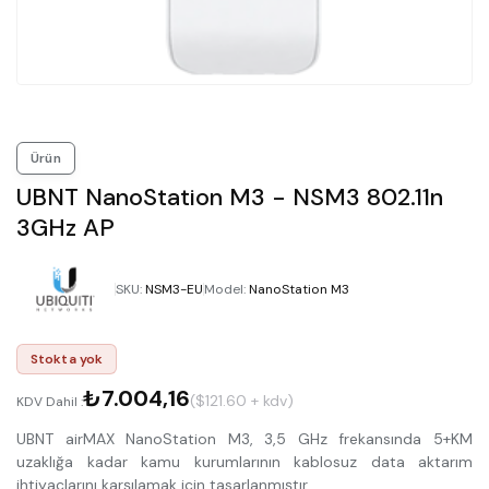
Ürün
UBNT NanoStation M3 - NSM3 802.11n
3GHz AP
SKU
:
NSM3-EU
Model
:
NanoStation M3
Stokta yok
₺7.004,16
($121.60 + kdv)
KDV Dahil :
UBNT airMAX NanoStation M3, 3,5 GHz frekansında 5+KM
uzaklığa kadar kamu kurumlarının kablosuz data aktarım
ihtiyaçlarını karşılamak için tasarlanmıştır.