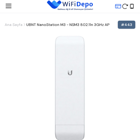
Ana Sayfa
UBNT NanoStation M3 - NSM3 802.11n 3GHz AP
#
443