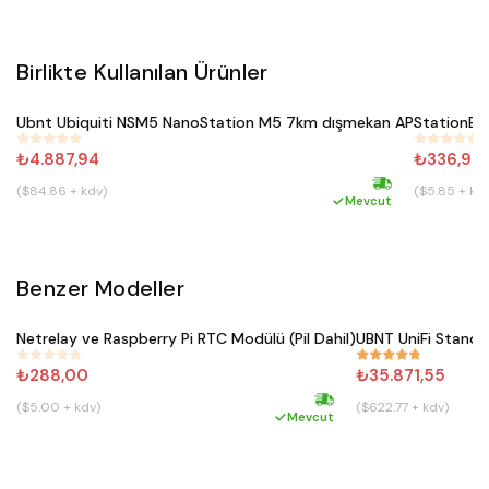
Birlikte Kullanılan Ürünler
Satın Al
Ubnt Ubiquiti NSM5 NanoStation M5 7km dışmekan AP
StationBo
#
149
#
482
₺4.887,94
₺336,96
($84.86 + kdv)
($5.85 + kd
Hızlı kargo
Mevcut
Benzer Modeller
Satın Al
Netrelay ve Raspberry Pi RTC Modülü (Pil Dahil)
UBNT UniFi Standa
#
911
#
861
₺288,00
₺35.871,55
($5.00 + kdv)
($622.77 + kdv)
Hızlı kargo
Mevcut