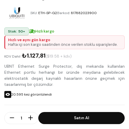
SKU
:
ETH-SP-G2
Barkod
:
817882023900
Hızlı kargo
Stok: 50+
Hızlı ve aynı gün kargo
Hafta içi son kargo saatinden önce verilen stoklu siparişlerde.
₺1.127,81
($19.58 + kdv)
KDV Dahil :
UBNT Ethernet Surge Protector, dış mekanda kullanılan
Ethernet portlu herhangi bir üründe meydana gelebilecek
elektrostatik deşarj kaynaklı hasarların önüne geçmek için
tasarlanmış bir çözümdür.
20.595
kez görüntülendi
Adet
Satın Al