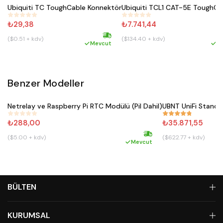
Ubiquiti TC ToughCable Konnektör
Ubiquiti TCL1 CAT-5E ToughCa
#
328
#
474
₺29,38
₺7.741,44
($0.51 + kdv)
($134.40 + kdv)
Hızlı kargo
Mevcut
M
Benzer Modeller
Satın Al
Netrelay ve Raspberry Pi RTC Modülü (Pil Dahil)
UBNT UniFi Standa
#
911
#
861
₺288,00
₺35.871,55
($5.00 + kdv)
($622.77 + kdv)
Hızlı kargo
Mevcut
BÜLTEN
KURUMSAL