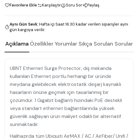
Favorilere Ekle
Karşılaştır
Soru Sor
Paylaş
Aynı Gün Sevk
:
Hafta içi Saat 16:30 kadar verilen siparişler aynı
gün kargoya verilir.
Açıklama
Özellikler
Yorumlar
Sıkça Sorulan Sorular
UBNT Ethernet Surge Protector, dış mekanda
kullanılan Ethernet portlu herhangi bir üründe
meydana gelebilecek elektrostatik deşarj kaynaklı
hasarların önüne geçmek için tasarlanmış bir
çözümdür. 1 Gigabit bağlantı hızındaki PoE destekli
veya standart ethernet bağlantılarında yüksek
güvenlik sağlayan ürün maliyet odaklı bir alternatif
sunmaktadır.
Halihazırda tüm Ubiquiti AirMAX / AC / AirFiber/ Unifi /