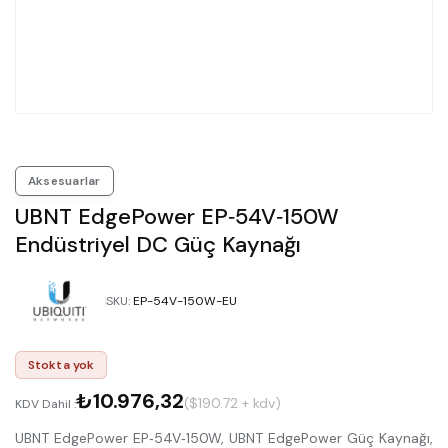
Aksesuarlar
UBNT EdgePower EP‑54V‑150W
Endüstriyel DC Güç Kaynağı
SKU
:
EP-54V-150W-EU
Stokta yok
₺10.976,32
($190.72 + kdv)
KDV Dahil :
UBNT EdgePower EP‑54V‑150W, UBNT EdgePower Güç Kaynağı,