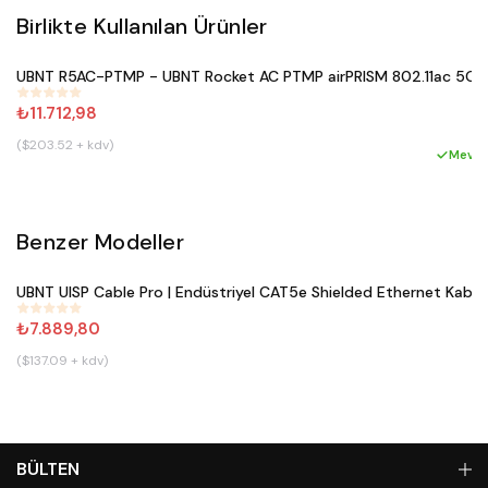
Birlikte Kullanılan Ürünler
Satın Al
UBNT R5AC-PTMP - UBNT Rocket AC PTMP airPRISM 802.11ac 5GH
#
565
₺11.712,98
($203.52 + kdv)
Hı
Mevcu
Benzer Modeller
Satın Al
UBNT UISP Cable Pro | Endüstriyel CAT5e Shielded Ethernet Kablo
#
800
₺7.889,80
($137.09 + kdv)
BÜLTEN