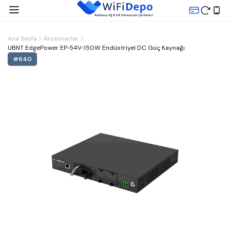
Ana Sayfa
Aksesuarlar
UBNT EdgePower EP‑54V‑150W Endüstriyel DC Güç Kaynağı
#
640