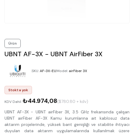
Ürün
UBNT AF-3X - UBNT AirFiber 3X
SKU
:
AF-3X-EU
Model
:
airFiber 3X
Stokta yok
₺44.974,08
($780.80 + kdv)
KDV Dahil :
UBNT AF-3X - UBNT airFiber 3X, 3.5 GHz frekansında çalışan
UBNT airFiber AF-3X Kamu kurumlarına ait kablosuz data
aktarım projelerinde, yüksek bant genişliği ve stabilite ihtiyacı
duyulan data aktarım uygulamalarında kullanılmak üzere