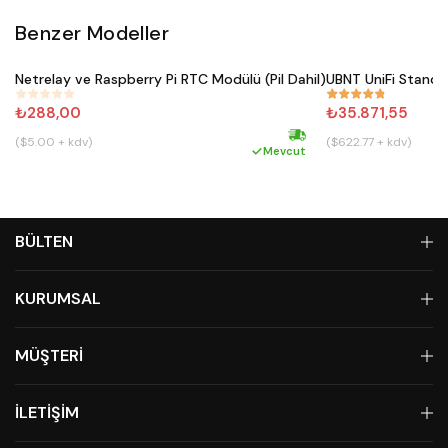
Benzer Modeller
Satın Al
Netrelay ve Raspberry Pi RTC Modülü (Pil Dahil)
UBNT UniFi Standa
#
911
#
861
₺288,00
₺35.871,55
($5.00 + kdv)
($622.77 + kdv)
Hızlı kargo
Mevcut
BÜLTEN
KURUMSAL
MÜŞTERİ
İLETİŞİM