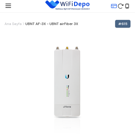
Ana Sayfa
UBNT AF-3X - UBNT airFiber 3X
#
615