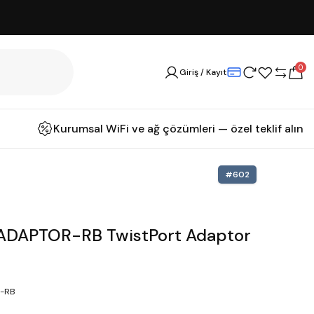
0
Giriş / Kayıt
Kurumsal WiFi ve ağ çözümleri — özel teklif alın
#
602
ADAPTOR-RB TwistPort Adaptor
-RB