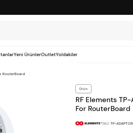
tanlar
Yeni Ürünler
Outlet
Yoldakiler
or RouterBoard
Ürün
RF Elements TP-
For RouterBoard
SKU
:
TP-ADAPTOR