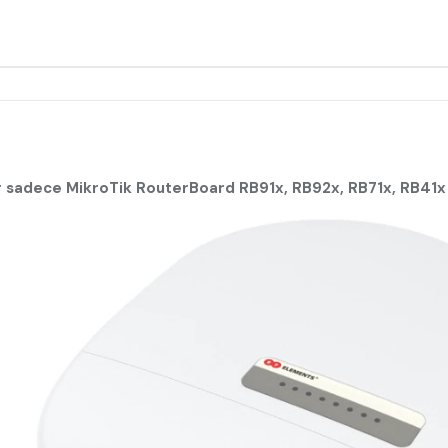
r sadece MikroTik RouterBoard RB91x, RB92x
, RB71x, RB41x