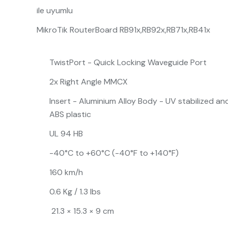
ile uyumlu
MikroTik RouterBoard RB91x,RB92x,RB71x,RB41x
TwistPort - Quick Locking Waveguide Port
2x Right Angle MMCX
Insert - Aluminium Alloy Body - UV stabilized a
ABS plastic
UL 94 HB
-40°C to +60°C (-40°F to +140°F)
160 km/h
0.6 Kg / 1.3 lbs
21.3 × 15.3 × 9 cm