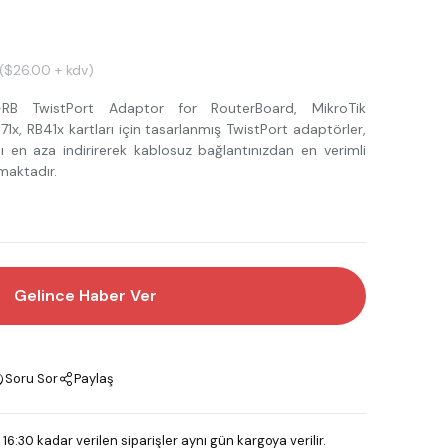
($26.00 + kdv)
RB TwistPort Adaptor for RouterBoard, MikroTik
1x, RB41x kartları için tasarlanmış TwistPort adaptörler,
 en aza indirirerek kablosuz bağlantınızdan en verimli
maktadır.
Gelince Haber Ver
Soru Sor
Paylaş
 16:30 kadar verilen siparişler aynı gün kargoya verilir.