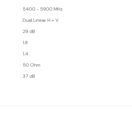
5400 - 5900 MHz
Dual Linear H + V
29 dB
1.8
1.4
50 Ohm
37 dB