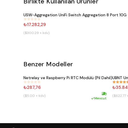
Birlikte Kullanılan Ürünler
USW-Aggregation UniFi Switch Aggregation 8 Port 10
#
357
₺17.282,29
($300.29 + kdv)
Benzer Modeller
Netrelay ve Raspberry Pi RTC Modülü (Pil Dahil)
UBNT Un
#
911
#
861
₺287,76
₺35.84
($5.00 + kdv)
($622.77 
Hızlı kargo
Mevcut