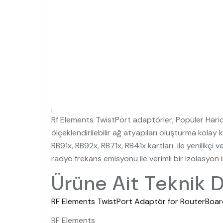
Rf Elements TwistPort adaptörler, Popüler Hari
ölçeklendirilebilir ağ atyapıları oluşturma kolay
RB91x, RB92x, RB71x, RB41x kartları ile yenilikçi
radyo frekans emisyonu ile verimli bir izolasyon
Ürüne Ait Teknik 
RF Elements TwistPort Adaptör for RouterBoar
RF Elements