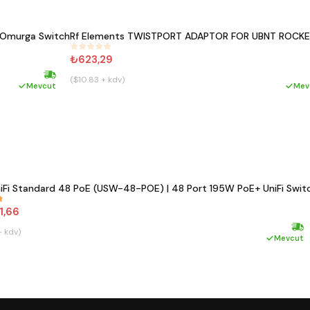
G Omurga Switch
Rf Elements TWISTPORT ADAPTOR FOR UBNT ROCKE
#
217
₺623,29
($10.83 + kdv)
Hızlı kargo
Mevcut
Mev
iFi Standard 48 PoE (USW-48-POE) | 48 Port 195W PoE+ UniFi Swit
1,66
+ kdv)
Hızl
Mevcut