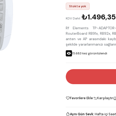
Stokta yok
₺1.496,35
KDV Dahil :
Rf Elements TP-ADAPTOR-
RouterBoard RB91x, RB92x, RB7
anten ve AP arasındaki kaybı
şekilde yararlanmanızı sağlan
15.683
kez görüntülendi
Favorilere Ekle
Karşılaştır
Aynı Gün Sevk
:
Hafta içi Saat