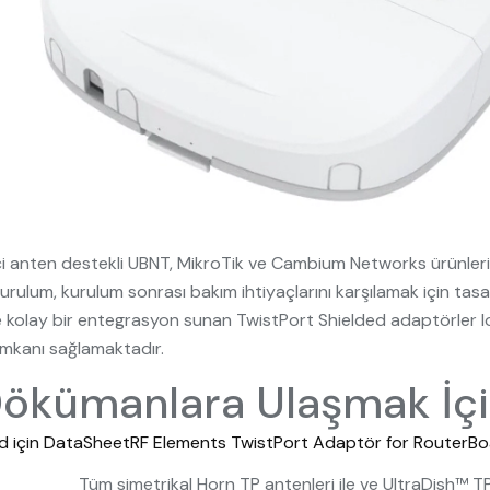
ci anten destekli UBNT, MikroTik ve Cambium Networks ürünleri
 kurulum, kurulum sonrası bakım ihtiyaçlarını karşılamak için t
 ve kolay bir entegrasyon sunan TwistPort Shielded adaptörler lo
 imkanı sağlamaktadır.
Dökümanlara Ulaşmak İçin
d için DataSheet
RF Elements TwistPort Adaptör for RouterBoar
Tüm simetrikal Horn TP antenleri ile ve UltraDish™ T