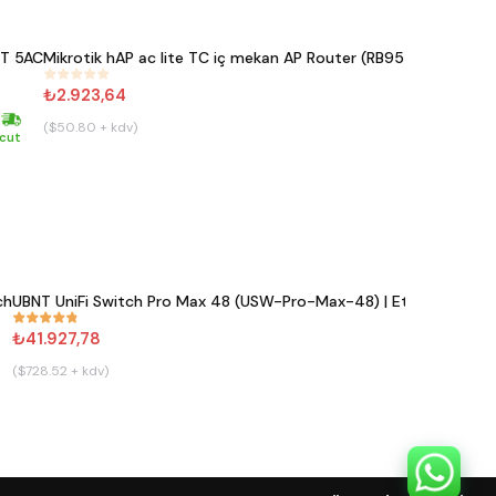
T 5AC
Mikrotik hAP ac lite TC iç mekan AP Router (RB952Ui-5ac2n
#
198
₺2.923,64
($50.80 + kdv)
Hızlı kargo
H
cut
Mevc
ch
UBNT UniFi Switch Pro Max 48 (USW-Pro-Max-48) | Etherlighting
#
852
₺41.927,78
($728.52 + kdv)
ı kargo