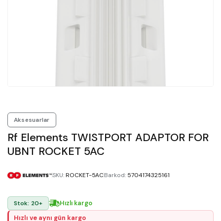
Aksesuarlar
Rf Elements TWISTPORT ADAPTOR FOR
UBNT ROCKET 5AC
SKU
:
ROCKET-5AC
Barkod
:
5704174325161
Hızlı kargo
Stok: 20+
Hızlı ve aynı gün kargo