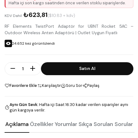
Hafta içi son kargo saatinden önce verilen stoklu siparişlerde.
₺623,81
($10.83 + kdv)
KDV Dahil :
RF Elements TwistPort Adaptör for UBNT Rocket 5AC –
Outdoor Wireless Anten Adaptörü | Outlet Uygun Fiyatlı
24.652
kez görüntülendi
Adet
Satın Al
Favorilere Ekle
Karşılaştır
Soru Sor
Paylaş
Aynı Gün Sevk
:
Hafta içi Saat 16:30 kadar verilen siparişler aynı
gün kargoya verilir.
Açıklama
Özellikler
Yorumlar
Sıkça Sorulan Sorular