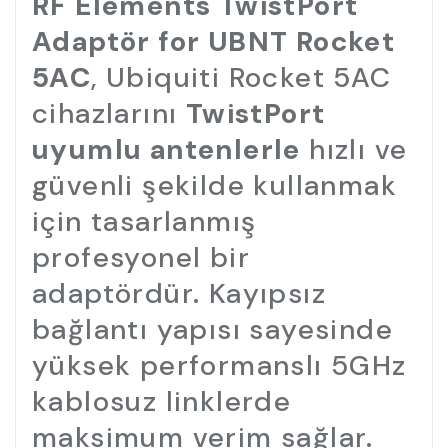
RF Elements TwistPort
Adaptör for UBNT Rocket
5AC
, Ubiquiti Rocket 5AC
cihazlarını
TwistPort
uyumlu antenlerle
hızlı ve
güvenli şekilde kullanmak
için tasarlanmış
profesyonel bir
adaptördür. Kayıpsız
bağlantı yapısı sayesinde
yüksek performanslı 5GHz
kablosuz linklerde
maksimum verim sağlar.