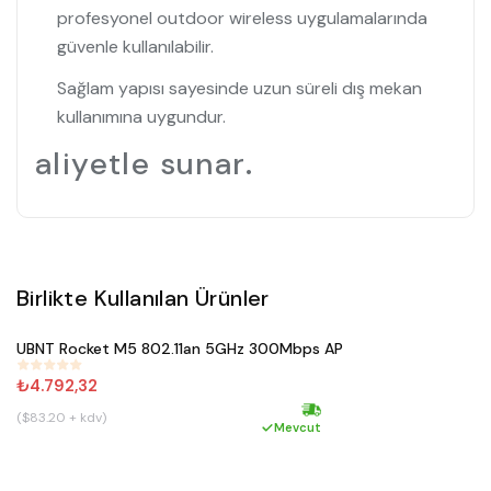
profesyonel outdoor wireless uygulamalarında
güvenle kullanılabilir.
Sağlam yapısı sayesinde uzun süreli dış mekan
kullanımına uygundur.
aliyetle sunar.
Birlikte Kullanılan Ürünler
Satın Al
UBNT Rocket M5 802.11an 5GHz 300Mbps AP
#
315
₺4.792,32
($83.20 + kdv)
Hızlı kargo
Mevcut