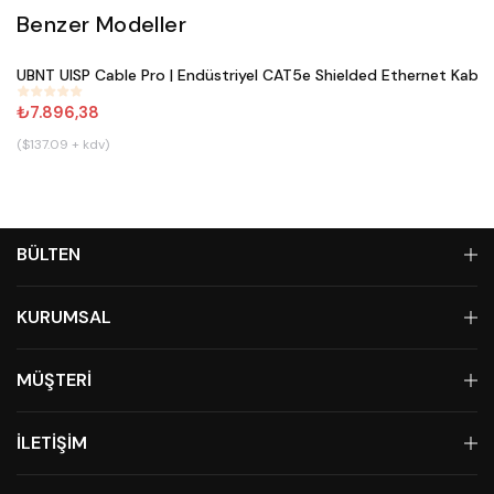
Benzer Modeller
Satın Al
UBNT UISP Cable Pro | Endüstriyel CAT5e Shielded Ethernet Kablo
#
800
₺7.896,38
($137.09 + kdv)
BÜLTEN
KURUMSAL
MÜŞTERİ
İLETİŞİM