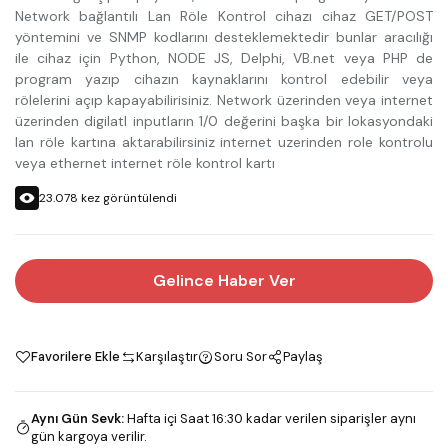
Network bağlantılı Lan Röle Kontrol cihazı cihaz GET/POST
yöntemini ve SNMP kodlarını desteklemektedir bunlar aracılığı
ile cihaz için Python, NODE JS, Delphi, VB.net veya PHP de
program yazıp cihazın kaynaklarını kontrol edebilir veya
rölelerini açıp kapayabilirisiniz. Network üzerinden veya internet
üzerinden digilatl inputların 1/0 değerini başka bir lokasyondaki
lan röle kartına aktarabilirsiniz internet uzerinden role kontrolu
veya ethernet internet röle kontrol kartı
23.078
kez görüntülendi
Gelince Haber Ver
Favorilere Ekle
Karşılaştır
Soru Sor
Paylaş
Aynı Gün Sevk
:
Hafta içi Saat 16:30 kadar verilen siparişler aynı
gün kargoya verilir.