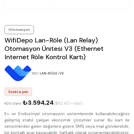
Otomasyon
WifiDepo Lan-Röle (Lan Relay)
Otomasyon Ünitesi V3 (ethernet
Internet Röle Kontrol Kartı)
SKU
:
LAN-RÖLE-V3
Stokta yok
₺3.594,24
($62.40 + kdv)
KDV Dahil :
Ev ve Endüstriyel otomasyon sistemlerinde kullanabileceğiniz
gelişmiş stabil çalışan ekonomik çözümler sunar. Bu kart ile
sensörlerden gelen değerlere göere SMS veya mail gönderebilir,
bir kontağı açıp kapayabilir, haftalık olarak programlayabilirsiniz.