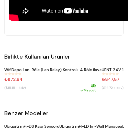
Birlikte Kullanılan Ürünler
Satın Al
Satı
WifiDepo Lan-Röle (Lan Relay) Kontrol+ 4 Röle ilave
UBNT 24V 1A 
#
231
#
449
₺872,64
₺847,87
($15.15 + kdv)
($14.72 + kdv)
Hızlı kargo
Mevcut
Benzer Modeller
Satın Al
Satın Al
Ubiquiti mFi-DS Kapi Sensörü
Ubiquiti mFI-LD In -Wall Manag
#
524
#
523