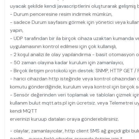
uyacak şekilde kendi javascriptlerini oluşturarak gelişmiş b
- Durum penceresine resim indirmek mümkün,
- sadece Durum sayfasını görmek için yönetici veya kullanı
yapın,
- UDP tarafından bir ila birçok cihaza uzaktan kumanda ve
uygulamasının kontrol edilmesi için çok kullanışlı,
- 2 koşul analizi ile olay yapılandırma - basit otomasyon o
- 50 zaman olayına kadar kurulum için zamanlayıcı,
- Birçok iletişim protokolü için destek: SNMP, HTTP GET 
- harici cihazdan http isteğinde veya kontrol cihazından 
komutu gönderdiğinde, kurulum veya kontrol için birçok 
- Sensör değerinden veri toplamak ve tabloları çizmek içi
kullanım bulut mqtt.ats.pl için ücretsiz. veya Telemetrei uy
kendi MQTT
erverinizi kuruup dataları oraya gönderebilirsiniz.
- olaylar, zamanlayıcılar, http client SMS ağ geçidi gibi bu
özellik - ayrıca farklı cihazlar arasında iletişim için *