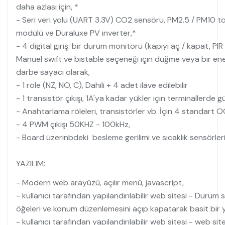
daha azlası için, *
- Seri veri yolu (UART 3.3V) CO2 sensörü, PM2.5 / PM10 
modülü ve Duraluxe PV inverter,*
- 4 digital giriş: bir durum monitörü (kapıyı aç / kapat, PIR 
Manuel swift ve bistable seçeneği için düğme veya bir en
darbe sayacı olarak,
- 1 röle (NZ, NO, C), Dahili + 4 adet ilave edilebilir
- 1 transistör çıkışı, 1A'ya kadar yükler için terminallerde gü
- Anahtarlama röleleri, transistörler vb. İçin 4 standart OC
- 4 PWM çıkışı 50KHZ - 100kHz,
- Board üzerinbdeki besleme gerilimi ve sıcaklık sensörler
YAZILIM:
- Modern web arayüzü, açılır menü, javascript,
- kullanıcı tarafından yapılandırılabilir web sitesi - Durum
öğeleri ve konum düzenlemesini açıp kapatarak basit bir 
- kullanıcı tarafından yapılandırılabilir web sitesi - web s