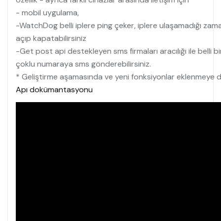
- mobil uygulama,
-WatchDog belli iplere ping çeker, iplere ulaşamadığı zaman
açıp kapatabilirsiniz
-Get post api destekleyen sms firmaları aracılığı ile belli b
çoklu numaraya sms gönderebilirsiniz.
* Geliştirme aşamasında ve yeni fonksiyonlar eklenmeye
Apı dokümantasyonu