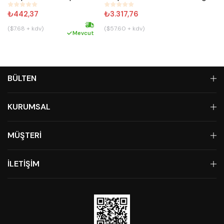
₺442,37
₺3.317,76
($7.68 + kdv)
($57.60 + kdv)
Hızlı kargo
Mevcut
BÜLTEN
KURUMSAL
MÜŞTERİ
İLETİŞİM