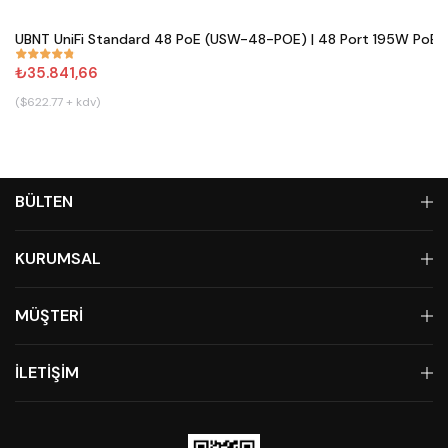
Satın Al
UBNT UniFi Standard 48 PoE (USW-48-POE) | 48 Port 195W PoE+ 
#
861
₺35.841,66
($622.77 + kdv)
BÜLTEN
KURUMSAL
MÜŞTERİ
İLETİŞİM