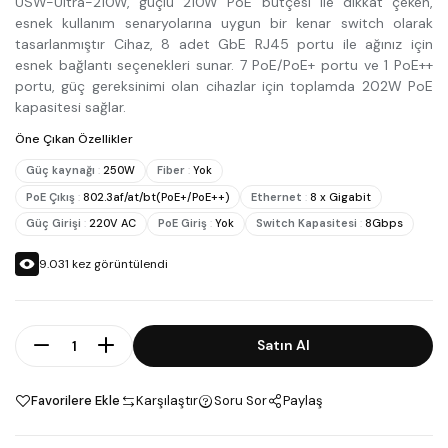
USW-Ultra-210W, güçlü 210W PoE bütçesi ile dikkat çeken,
esnek kullanım senaryolarına uygun bir kenar switch olarak
tasarlanmıştır Cihaz, 8 adet GbE RJ45 portu ile ağınız için
esnek bağlantı seçenekleri sunar. 7 PoE/PoE+ portu ve 1 PoE++
portu, güç gereksinimi olan cihazlar için toplamda 202W PoE
kapasitesi sağlar.
Öne Çıkan Özellikler
Güç kaynağı
:
250W
Fiber
:
Yok
PoE Çıkış
:
802.3af/at/bt(PoE+/PoE++)
Ethernet
:
8 x Gigabit
Güç Girişi
:
220V AC
PoE Giriş
:
Yok
Switch Kapasitesi
:
8Gbps
9.031
kez görüntülendi
Adet
Satın Al
Favorilere Ekle
Karşılaştır
Soru Sor
Paylaş