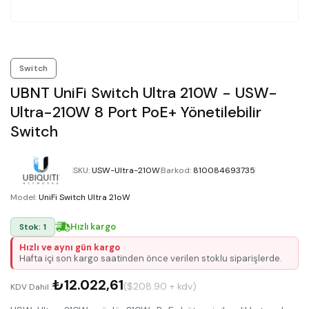
Switch
UBNT UniFi Switch Ultra 210W - USW-
Ultra-210W 8 Port PoE+ Yönetilebilir
Switch
SKU
:
USW-Ultra-210W
Barkod
:
810084693735
Model
:
UniFi Switch Ultra 21oW
Hızlı kargo
Stok: 1
Hızlı ve aynı gün kargo
Hafta içi son kargo saatinden önce verilen stoklu siparişlerde.
₺12.022,61
($208.90 + kdv)
KDV Dahil :