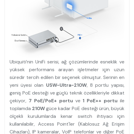
Ubiquiti’nin UniFi serisi, ağ çözümlerinde esneklik ve
yüksek performans arayan işletmeler için uzun
süredir tercih edilen bir seçenek olmuştur. Serinin en
yeni üyesi olan
USW-Ultra-210W
, 8 portlu yapısı,
geniş PoE desteği ve güçlü teknik özellikleriyle dikkat
çekiyor,
7 PoE/PoE+ portu
ve
1 PoE++ portu
ile
toplamda
210W
güce kadar PoE desteği ürün, büyük
ölçekli kurulumlarda kenar switch ihtiyacı için
kullanılabilir, Access Point'ler (Kablosuz Ağ Erişim
Cihazları), IP kameralar, VoIP telefonlar ve diğer PoE