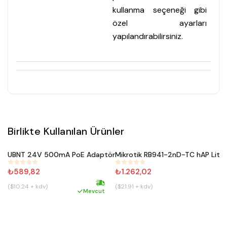
kullanma seçeneği gibi
özel ayarları
yapılandırabilirsiniz.
Birlikte Kullanılan Ürünler
Satın Al
Satın Al
UBNT 24V 500mA PoE Adaptör
#
457
#
227
₺589,82
₺1.262,02
($10.24 + kdv)
($21.91 + kdv)
Hızlı kargo
Mevcut