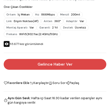
Öne Çıkan Özellikler
Ortam
:
İç Mekan
Hız
:
866Mbps
Menzil
:
200mt
Link
:
Erişim Noktası(AP)
Anten
:
360°
Adaptör
:
Var
Montaj Aparatı
:
Var
Garanti
:
2 Yıl
Destek
:
Ücretsiz
Frekans
:
WiFi5(802.11ac)2.4GHz/5GHz
55.677
kez görüntülendi
Gelince Haber Ver
Favorilere Ekle
Karşılaştır
Soru Sor
Paylaş
Aynı Gün Sevk
:
Hafta içi Saat 16:30 kadar verilen siparişler aynı
gün kargoya verilir.