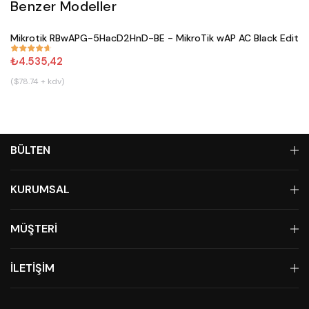
Benzer Modeller
Satın Al
Mikrotik RBwAPG-5HacD2HnD-BE - MikroTik wAP AC Black Editio
#
671
₺4.535,42
($78.74 + kdv)
BÜLTEN
KURUMSAL
MÜŞTERİ
İLETİŞİM