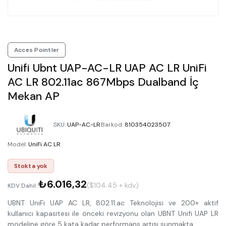
Acces Pointler
Unifi Ubnt UAP-AC-LR UAP AC LR UniFi
AC LR 802.11ac 867Mbps Dualband İç
Mekan AP
SKU
:
UAP-AC-LR
Barkod
:
810354023507
Model
:
UniFi AC LR
Stokta yok
₺6.016,32
($104.45 + kdv)
KDV Dahil :
UBNT UniFi UAP AC LR, 802.11.ac Teknolojisi ve 200+ aktif
kullanıcı kapasitesi ile önceki revizyonu olan UBNT Unifi UAP LR
modeline göre 5 kata kadar performans artışı sunmakta.