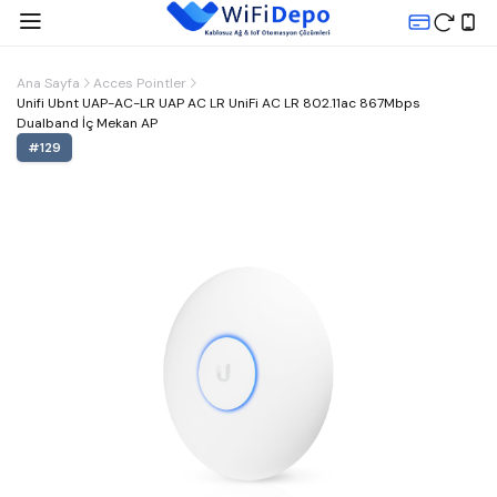
Ana Sayfa
Acces Pointler
Unifi Ubnt UAP-AC-LR UAP AC LR UniFi AC LR 802.11ac 867Mbps
Dualband İç Mekan AP
#
129