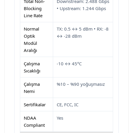
Total Non-
Downstream: 2.488 Gbps
Blocking
• Upstream: 1.244 Gbps
Line Rate
Normal
TX: 0.5 ↔ 5 dBm • RX: -8
Optik
↔ -28 dBm
Modül
Aralığı
Çalışma
-10 ↔ 45°C
Sıcaklığı
Çalışma
%10 – %90 yoğuşmasız
Nemi
Sertifikalar
CE, FCC, IC
NDAA
Yes
Compliant