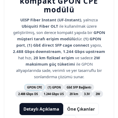
kompakt GPON CPE
modülü
UISP Fiber Instant (UF-Instant)
, yalnızca
Ubiquiti Fiber OLT
ile kullanılmak üzere
geliştirilmiş, son derece kompakt yapıda bir
GPON
müşteri tarafı erişim modülü
dür.
(1) GPON
port
,
(1) GbE direct SFP cage connect
yapısı,
2.488 Gbps downstream
,
1.244 Gbps upstream
hat hızı,
20 km fiziksel erişim
ve sadece
2W
maksimum güç tüketimi
ile GPON
altyapılarında sade, verimli ve yer tasarruflu bir
sonlandırma çözümü sunar.
GPON CPE
(1) GPON
GbE SFP Bağlantı
2.488 Gbps DS
1.244 Gbps US
20 km
3.3V
2W
Detaylı Açıklama
Öne Çıkanlar