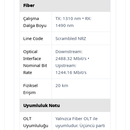
Fiber
Çalışma
TX: 1310 nm • RX:
Dalga Boyu
1490 nm
Line Code
Scrambled NRZ
Optical
Downstream:
Interface
2488.32 Mbit/s •
Nominal Bit
Upstream:
Rate
1244.16 Mbit/s
Fiziksel
20 km
Erişim
Uyumluluk Notu
OLT
Yalnızca Fiber OLT ile
Uyumluluğu
uyumludur. Üçüncü parti