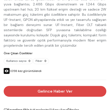
yuva bağlantısı, 2.488 Gbps downstream ve 1.244 Gbps
upstream hat hızı, 20 km fiziksel erişim desteği ve sadece 2W
maksimum güç tüketimi gibi özelliklere sahiptir. Bu özellikleriyle
UF-Instant, GPON altyapılarında etkili ve yer tasarrufu sağlayan
bir bağlantı deneyimi sunar. UF-Instant, Fiber OLT tabanlı
sistemlerde doğrudan SFP yuvasına takılabilme özelliği
sayesinde kurulumu kolaydır. Düşük güç tüketimi, kompakt form
faktörü ve güvenilir optik performansıyla modern fiber erişim
projelerinde tercih edilen pratik bir çözümdür.
Öne Çıkan Özellikler
Kullanıcı sayısı
:
0
Fiber
:
0
1.058
kez görüntülendi
Gelince Haber Ver
Favorilere Ekle
Karşılaştır
Soru Sor
Paylaş