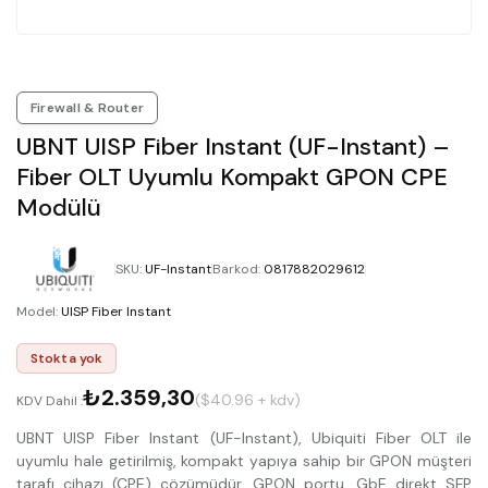
Firewall & Router
UBNT UISP Fiber Instant (UF-Instant) –
Fiber OLT Uyumlu Kompakt GPON CPE
Modülü
SKU
:
UF-Instant
Barkod
:
0817882029612
Model
:
UISP Fiber Instant
Stokta yok
₺2.359,30
($40.96 + kdv)
KDV Dahil :
UBNT UISP Fiber Instant (UF-Instant), Ubiquiti Fiber OLT ile
uyumlu hale getirilmiş, kompakt yapıya sahip bir GPON müşteri
tarafı cihazı (CPE) çözümüdür. GPON portu, GbE direkt SFP