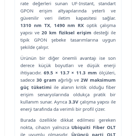
rate değerleri sunan UF-Instant, standart
GPON erişim altyapılarında yeterli ve
güvenilir veri iletim kapasitesi sağlar.
1310 nm TX
,
1490 nm RX
optik çalışma
yapısı ve
20 km fiziksel erişim
desteği ile
tipik GPON şebeke tasarımlarına uygun
şekilde çalışır.
Ürünün bir diğer önemli avantajı ise son
derece küçük boyutları ve düşük enerji
ihtiyacıdır.
69.5 × 13.7 × 11.3 mm
ölçüleri,
sadece
30 gram
ağırlığı ve
2W maksimum
güç tüketimi
ile alanın kritik olduğu fiber
erişim senaryolarında oldukça pratik bir
kullanım sunar. Ayrıca
3.3V
çalışma yapısı ile
enerji tarafında da verimli bir profil çizer.
Burada özellikle dikkat edilmesi gereken
nokta, cihazın yalnızca
Ubiquiti Fiber OLT
ile uyumlu olmasıdır.
Üçüncü parti OLT