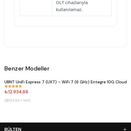
OLT cihazlarıyla
kullanılamaz.
Benzer Modeller
Satın Al
UBNT UniFi Express 7 (UX7) – WiFi 7 (6 GHz) Entegre 10G Cloud 
#
833
₺12.934,66
($224.56 + kdv)
BÜLTEN