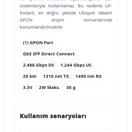
sistemleriyle kullanılamaz. Bu nedenle UF-
Instant, en doğru şekilde Ubiquiti tabanlı
GPON erişim mimarilerinde
konumlandırılmalıdır.
(1) GPON Port
GbE SFP Direct Connect
2.488 Gbps DS
1.244 Gbps US
20 km
1310 nm TX
1490 nm RX
3.3V
2W Maks.
30 g
Kullanım senaryoları