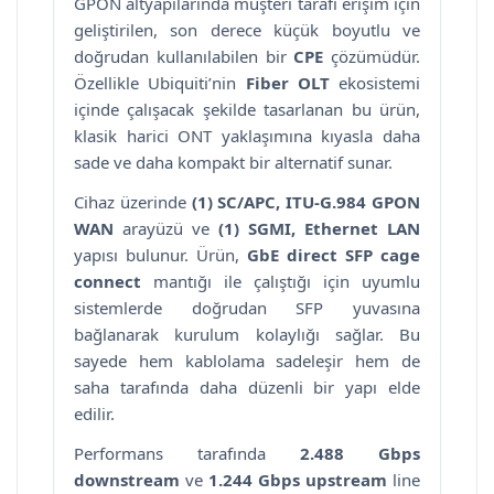
GPON altyapılarında müşteri tarafı erişim için
geliştirilen, son derece küçük boyutlu ve
doğrudan kullanılabilen bir
CPE
çözümüdür.
Özellikle Ubiquiti’nin
Fiber OLT
ekosistemi
içinde çalışacak şekilde tasarlanan bu ürün,
klasik harici ONT yaklaşımına kıyasla daha
sade ve daha kompakt bir alternatif sunar.
Cihaz üzerinde
(1) SC/APC, ITU-G.984 GPON
WAN
arayüzü ve
(1) SGMI, Ethernet LAN
yapısı bulunur. Ürün,
GbE direct SFP cage
connect
mantığı ile çalıştığı için uyumlu
sistemlerde doğrudan SFP yuvasına
bağlanarak kurulum kolaylığı sağlar. Bu
sayede hem kablolama sadeleşir hem de
saha tarafında daha düzenli bir yapı elde
edilir.
Performans tarafında
2.488 Gbps
downstream
ve
1.244 Gbps upstream
line