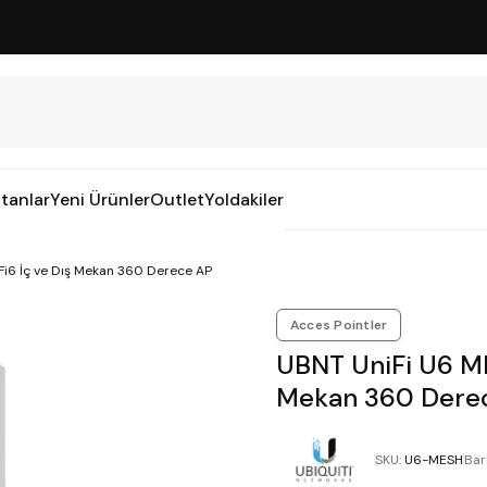
tanlar
Yeni Ürünler
Outlet
Yoldakiler
i6 İç ve Dış Mekan 360 Derece AP
Acces Pointler
UBNT UniFi U6 M
Mekan 360 Dere
SKU
:
U6-MESH
Bar