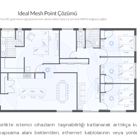
likte istemci cihazların taşınabilirliği katlanarak arttıkça k
apsama alanı beklentileri, ethernet kablolarının veya yönle