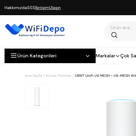
Hakkımızda
SSS
İletişim
Ulaşın
Ürün Kategorileri
Markalar
Çok Sa
Ana Sayfa
Acces Pointler
UBNT UniFi U6 MESH - U6-MESH WiF