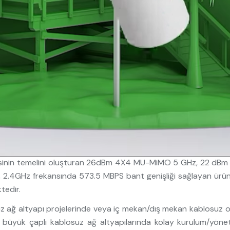
isinin temelini oluşturan 26dBm 4X4 MU-MiMO 5 GHz, 22 dBm
 2.4GHz frekansında 573.5 MBPS bant genişliği sağlayan ürü
tedir.
suz ağ altyapı projelerinde veya iç mekan/dış mekan kablosuz
e büyük çaplı kablosuz ağ altyapılarında kolay kurulum/yönetim