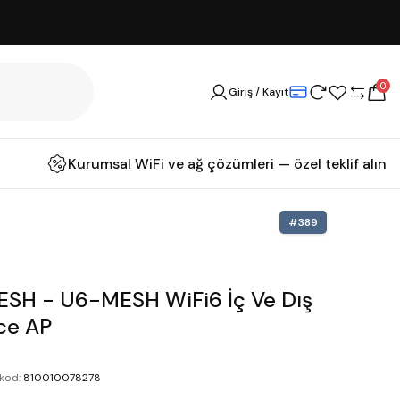
0
Giriş / Kayıt
Kurumsal WiFi ve ağ çözümleri — özel teklif alın
#
389
ESH - U6-MESH WiFi6 İç Ve Dış
ce AP
kod
:
810010078278