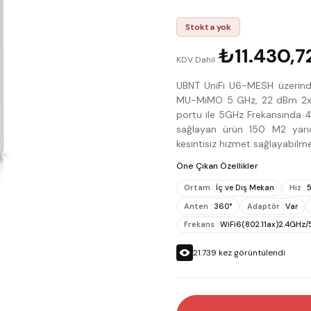
Stokta yok
₺11.430,7
KDV Dahil :
UBNT UniFi U6-MESH üzerinde
MU-MiMO 5 GHz, 22 dBm 2x2
portu ile 5GHz Frekansında 4
sağlayan ürün 150 M2 yarıç
kesintisiz hizmet sağlayabilme
Öne Çıkan Özellikler
Ortam
:
İç ve Dış Mekan
Hız
:
Anten
:
360°
Adaptör
:
Var
Frekans
:
WiFi6(802.11ax)2.4GHz
21.739
kez görüntülendi