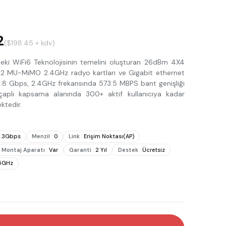
2
($198.45 + kdv)
ki WiFi6 Teknolojisinin temelini oluşturan 26dBm 4X4
 MU-MiMO 2.4GHz radyo kartları ve Gigabit ethernet
.8 Gbps, 2.4GHz frekansında 573.5 MBPS bant genişliği
aplı kapsama alanında 300+ aktif kullanıcıya kadar
ktedir.
5.3Gbps
Menzil
:
0
Link
:
Erişim Noktası(AP)
Montaj Aparatı
:
Var
Garanti
:
2 Yıl
Destek
:
Ücretsiz
/5GHz