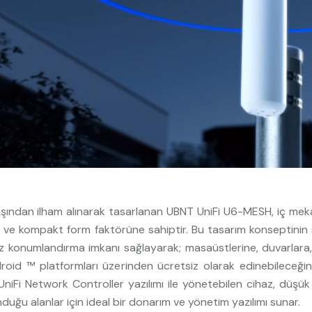
ayışından ilham alınarak tasarlanan UBNT UniFi U6-MESH, iç m
ma ve kompakt form faktörüne sahiptir. Bu tasarım konseptinin 
ihaz konumlandırma imkanı sağlayarak; masaüstlerine, duvarlara
Android ™ platformları üzerinden ücretsiz olarak edinebileceğ
n UniFi Network Controller yazılımı ile yönetebilen cihaz, dü
nduğu alanlar için ideal bir donarım ve yönetim yazılımı sunar.