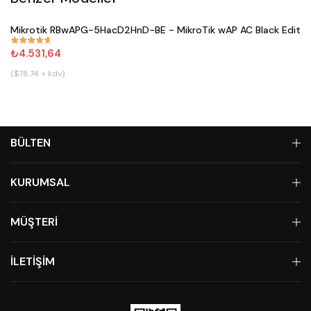
Satın Al
Mikrotik RBwAPG-5HacD2HnD-BE - MikroTik wAP AC Black Editio
#
671
₺4.531,64
($78.74 + kdv)
BÜLTEN
KURUMSAL
MÜŞTERİ
İLETİŞİM