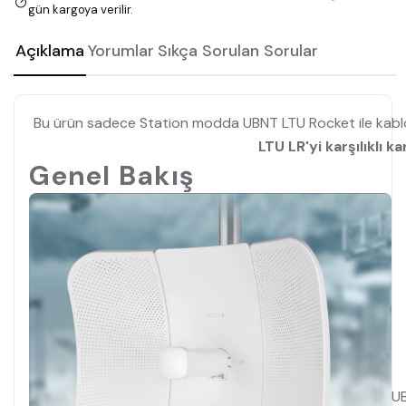
gün kargoya verilir.
Açıklama
Yorumlar
Sıkça Sorulan Sorular
Bu ürün sadece Station modda UBNT LTU Rocket ile kablos
LTU LR'yi karşılıklı k
Genel Bakış
UB