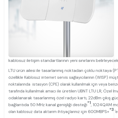
kablosuz iletişim standartlarının yeni sınırlarını belirleyecek
LTU ürün ailesi ile tasarlanmış noktadan çoklu noktaya 
özellikle
Kablosuz internet servis sağlayıcılarının (WISP) müş
noktalarında istasyon (CPE) olarak kullanılmak için veya ben
üretilen UBNT LTU LR, Özel Invi
tarafında kullanılmak amacı ile
odaklanarak tasarlanmış özel radyo kartı, 22dBm çıkış gücü
*1
bağlantıda 50 MHz kanal genişliği desteği
, 1024QAM mod
*3
600MBPS+
'
olan kablosuz data aktarım ihtiyaçlarınız için