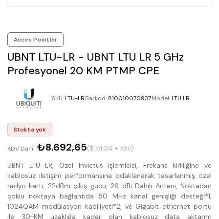
Acces Pointler
UBNT LTU-LR - UBNT LTU LR 5 GHz
Profesyonel 20 KM PTMP CPE
SKU
:
LTU-LR
Barkod
:
810010070937
Model
:
LTU LR
Stokta yok
₺8.692,65
($151.04 + kdv)
KDV Dahil :
UBNT LTU LR, Özel Invictus işlemicisi, Frekans kirliliğine ve
kablosuz iletişim performansına odaklanarak tasarlanmış özel
radyo kartı, 22dBm çıkış gücü, 26 dBi Dahili Anteni, Noktadan
çoklu noktaya bağlantıda 50 MHz kanal genişliği desteği*1,
1024QAM modülasyon kabiliyeti*2, ve Gigabit ethernet portu
ile 30+KM uzaklığa kadar olan kablosuz data aktarım