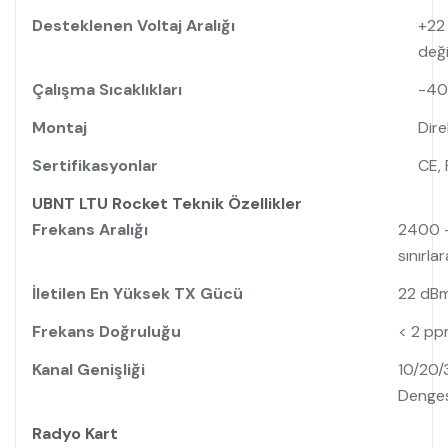
Desteklenen Voltaj Aralığı
+22 
deği
Çalışma Sıcaklıkları
-40 
Montaj
Dire
Sertifikasyonlar
CE, 
UBNT LTU Rocket Teknik Özellikler
Frekans Aralığı
2400 - 
sınırla
İletilen En Yüksek TX Gücü
22 dB
Frekans Doğruluğu
< 2 p
Kanal Genişliği
10/20/
Denges
Radyo Kart