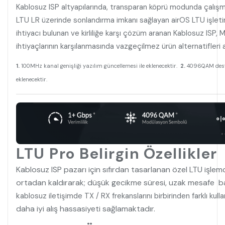
Kablosuz ISP altyapılarında, transparan köprü modunda çalış
LTU LR üzerinde sonlandırma imkanı sağlayan airOS LTU işlet
ihtiyacı bulunan ve kirliliğe karşı çözüm aranan Kablosuz ISP
ihtiyaçlarının karşılanmasında vazgeçilmez ürün alternatifleri a
1.
100MHz kanal genişliği yazılım güncellemesi ile eklenecektir.
2.
4096QAM desteğ
eklenecektir.
LTU Pro Belirgin Özellikler
Kablosuz ISP pazarı için sıfırdan tasarlanan özel LTU işlemci
ortadan kaldırarak; düşük gecikme süresi, uzak mesafe bağl
k
ablosuz iletişimde TX / RX frekanslarını birbirinden farklı kull
daha iyi alış hassasiyeti sağlamaktadır.