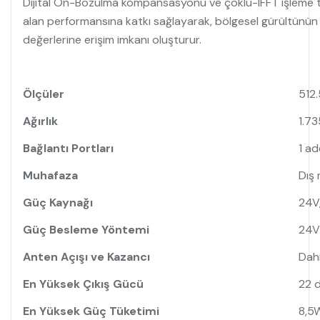
Dijital Ön-Bozulma kompansasyonu ve çoklu-IFFT işleme tekn
alan performansına katkı sağlayarak, bölgesel gürültünün
değerlerine erişim imkanı oluşturur.
Ölçüler
512.
Ağırlık
1.73
Bağlantı Portları
1 a
Muhafaza
Dış 
Güç Kaynağı
24V,
Güç Besleme Yöntemi
24V 
Anten Açışı ve Kazancı
Dahi
En Yüksek Çıkış Gücü
22 
En Yüksek Güç Tüketimi
8,5