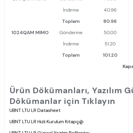
İndirme
40.96
Toplam
80.96
1024QAM MIMO
Gönderme
50.00
İndirme
51.20
Toplam
101.20
Kapa
Ürün Dökümanları, Yazılım G
Dökümanlar için Tıklayın
UBNT LTU LR Datasheet
UBNT LTU LR Hızlı Kurulum Kitapçığı
UBNT LTU LR Güncel Yazılım Bağlantısı