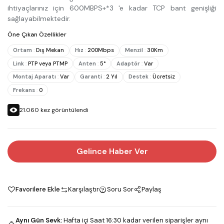
ihtiyaçlarınız için 600MBPS+*3 'e kadar TCP bant genişliği
sağlayabilmektedir.
Öne Çıkan Özellikler
Ortam
:
Dış Mekan
Hız
:
200Mbps
Menzil
:
30Km
Link
:
PTP veya PTMP
Anten
:
5°
Adaptör
:
Var
Montaj Aparatı
:
Var
Garanti
:
2 Yıl
Destek
:
Ücretsiz
Frekans
:
0
21.060
kez görüntülendi
Gelince Haber Ver
Favorilere Ekle
Karşılaştır
Soru Sor
Paylaş
Aynı Gün Sevk
:
Hafta içi Saat 16:30 kadar verilen siparişler aynı