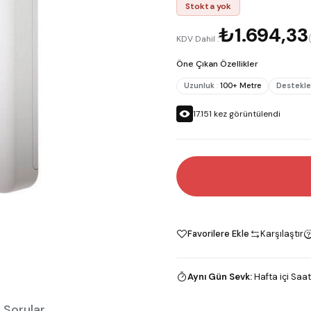
Stokta yok
₺1.694,33
KDV Dahil :
Öne Çıkan Özellikler
Uzunluk
:
100+ Metre
Destekle
17.151
kez görüntülendi
Favorilere Ekle
Karşılaştır
Aynı Gün Sevk
:
Hafta içi Saat
 Sorular