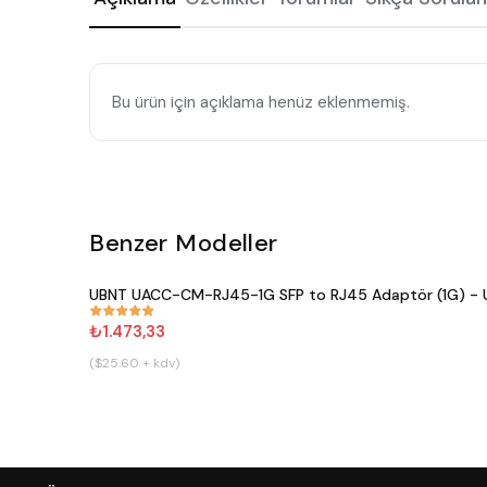
Bu ürün için açıklama henüz eklenmemiş.
Benzer Modeller
UBNT UACC-CM-RJ45-1G SFP to RJ45 Adaptör (1G) - Ub
#
809
₺1.473,33
($25.60 + kdv)