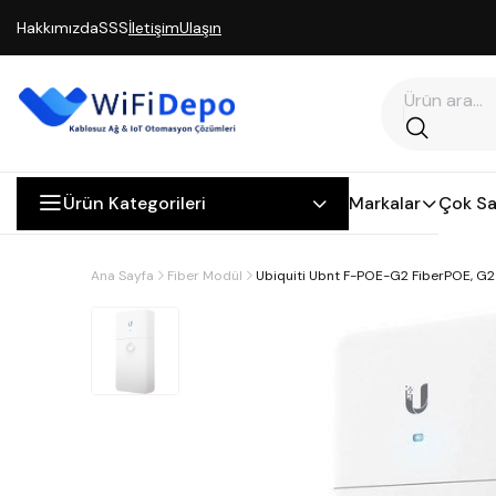
Hakkımızda
SSS
İletişim
Ulaşın
Ürün Kategorileri
Markalar
Çok Sa
Ana Sayfa
Fiber Modül
Ubiquiti Ubnt F-POE-G2 FiberPOE, G2