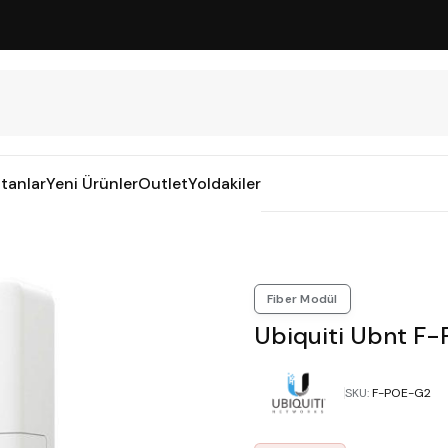
tanlar
Yeni Ürünler
Outlet
Yoldakiler
Fiber Modül
Ubiquiti Ubnt F
SKU
:
F-POE-G2