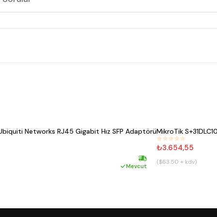
iquiti Networks RJ45 Gigabit Hız SFP Adaptörü
MikroTik S+31DLC10
#
799
₺3.654,55
($63.50 + kdv)
Hızlı kargo
Mevcut