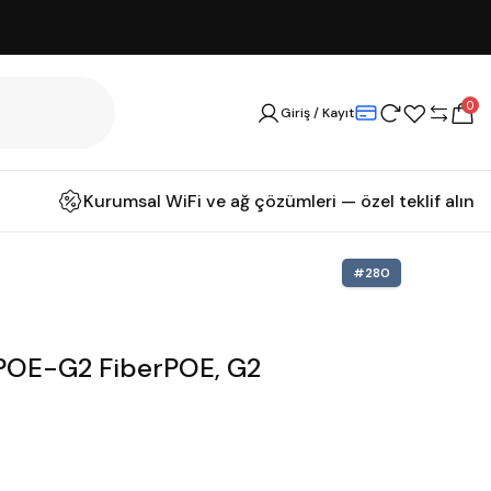
0
Giriş / Kayıt
Kurumsal WiFi ve ağ çözümleri — özel teklif alın
#
280
-POE-G2 FiberPOE, G2