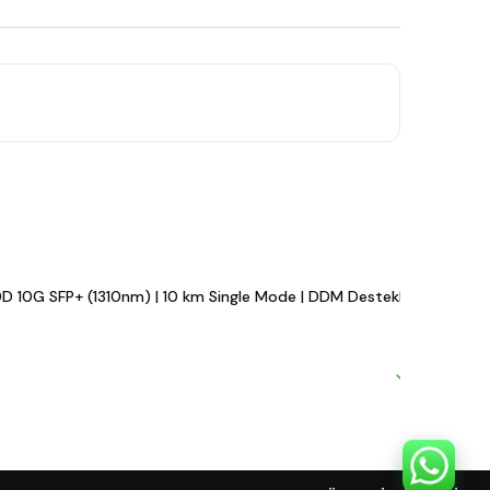
D 10G SFP+ (1310nm) | 10 km Single Mode | DDM Destekli LC Modül
M
#
₺
($
Hızlı ka
Mevcut