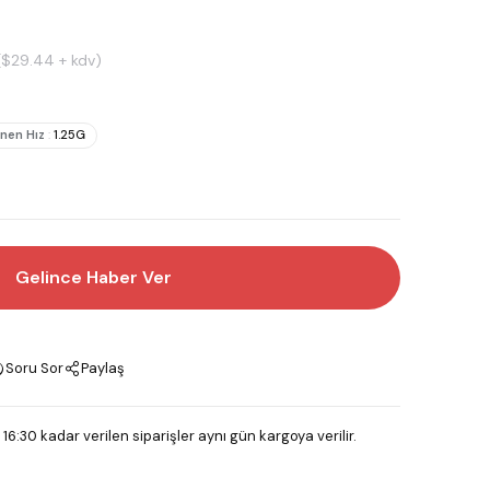
($29.44 + kdv)
nen Hız
:
1.25G
Gelince Haber Ver
Soru Sor
Paylaş
 16:30 kadar verilen siparişler aynı gün kargoya verilir.