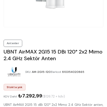
Antenler
UBNT AirMAX 2G15 15 DBi 120° 2x2 Mimo
2.4 GHz Sektör Anten
SKU
:
AM-2G15-120
Barkod
:
810354020865
Stokta yok
₺7.292,99
($126.72 + kdv)
KDV Dahil :
UBNT AirMAX 2G15 15 dBi 120° 2x2 Mimo 2.4 GHz Sektör anten,