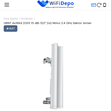
Ana Sayfa
Antenler
UBNT AirMAX 2G15 15 dBi 120° 2x2 Mimo 2.4 GHz Sektör Anten
#
437