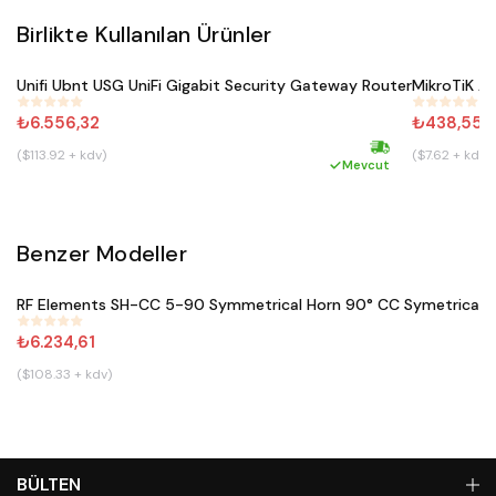
Birlikte Kullanılan Ürünler
Satın Al
Unifi Ubnt USG UniFi Gigabit Security Gateway Router
MikroTiK 
#
252
#
495
₺6.556,32
₺438,55
($113.92 + kdv)
($7.62 + kdv)
Hızlı kargo
Mevcut
Benzer Modeller
Satın Al
RF Elements SH-CC 5-90 Symmetrical Horn 90° CC Symetrical 
#
644
₺6.234,61
($108.33 + kdv)
BÜLTEN