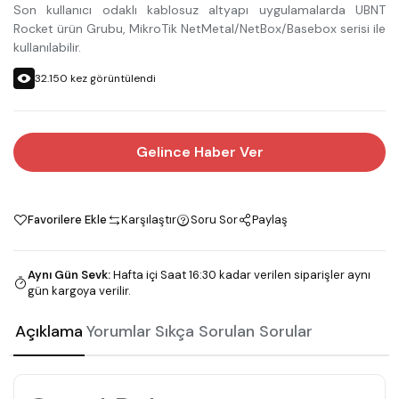
Son kullanıcı odaklı kablosuz altyapı uygulamalarda UBNT
Rocket ürün Grubu, MikroTik NetMetal/NetBox/Basebox serisi ile
kullanılabilir.
32.150
kez görüntülendi
Gelince Haber Ver
Favorilere Ekle
Karşılaştır
Soru Sor
Paylaş
Aynı Gün Sevk
:
Hafta içi Saat 16:30 kadar verilen siparişler aynı
gün kargoya verilir.
Açıklama
Yorumlar
Sıkça Sorulan Sorular