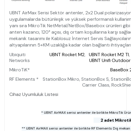
UBNT AirMax Serisi Sektör antenler, 2x2 Dual polarizasyonl
uygulamalarda bütünleşik ve yüksek performanslı kullanı
yanı sıra MikroTik NetMetal/NetBox/Basebox ürünleri gibi b
anten kazancı, 120° açısı, dış ortam koşullarına karşı sağ
mekanik tasarımı ile Kablosuz İnternet Servis Sağlayıcıları
altyapılarının 5+KM uzaklığa kadar olan bağlantı ihtiyaçl
Ubiquiti
UBNT Rocket M2
,
UBNT Rocket M2 TI
Networks
UBNT Unifi Outdoor
MikroTiK*
BaseBox 
RF Elements *
StationBox Mikro, StationBox S, StationB
Carrier Class, RockShie
Cihaz Uyumluluk Listesi
* UBNT AirMAX serisi antenler ile birlikte MikroTik Ürün
2 adet Mikrot
** UBNT AirMAX serisi antenler ile birlikte RF Elements Dış mekan 