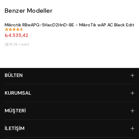
Benzer Modeller
Satın Al
Mikrotik RBwAPG-5HacD2HnD-BE - MikroTik wAP AC Black Editio
#
671
₺4.535,42
($78.74 + kdv)
BÜLTEN
KURUMSAL
MÜŞTERİ
İLETİŞİM