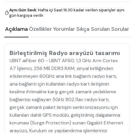
Aynı Gün Sevk
:
Hafta içi Saat 16:30 kadar verilen siparişler aynı
gün kargoya verilir.
Açıklama
Özellikler
Yorumlar
Sıkça Sorulan Sorular
Birleştirilmiş Radyo arayüzü tasarımı
UBNT aiFiber 60 - UBNT AF60; 1,3 GHz Arm Cortex
A7 İşlemci, 256 MB DDR3 RAM, sinyal kirliliğinden
etkilenmeyen 60GHz ana link bağlantı radyo kartı,
ana bağlantı için kullanılan radyo kart iletişimin
kesilme ihtimaline karşı gerçek zamanlı yedekleme
bağlantısı sağlayan 5GHz 802.11ac radyo kartı,
gerçek zamanlı paket iletişim senkronizasyonu için
kullanılan dahili GPS modülü, geliştirilmiş dalgalanma
koruması (Surge Protection) sunan Gigabit Ethernet
arayüzü, Kurulum ve yapılandırma işlemlerinizi