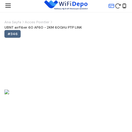
Ana Sayfa
Acces Pointler
UBNT airFiber 60 AF60 - 2KM 60GHz PTP LINK
#
346