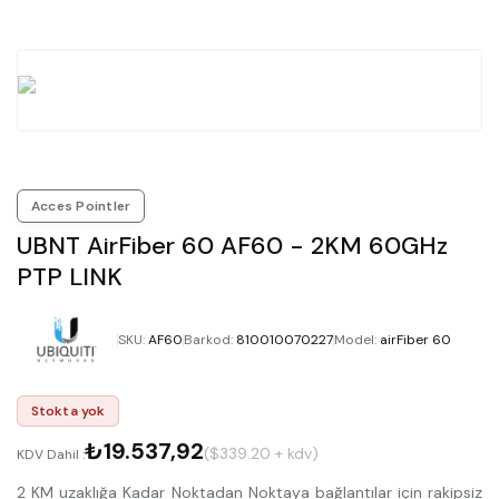
Acces Pointler
UBNT AirFiber 60 AF60 - 2KM 60GHz
PTP LINK
SKU
:
AF60
Barkod
:
810010070227
Model
:
airFiber 60
Stokta yok
₺19.537,92
($339.20 + kdv)
KDV Dahil :
2 KM uzaklığa Kadar Noktadan Noktaya bağlantılar için rakipsiz