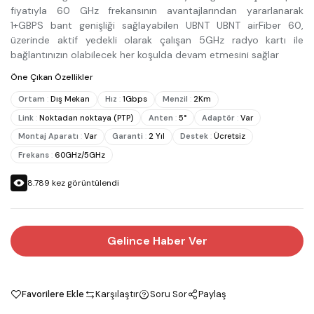
fiyatıyla 60 GHz frekansının avantajlarından yararlanarak
1+GBPS bant genişliği sağlayabilen UBNT UBNT airFiber 60,
üzerinde aktif yedekli olarak çalışan 5GHz radyo kartı ile
bağlantınızın olabilecek her koşulda devam etmesini sağlar
Öne Çıkan Özellikler
Ortam
:
Dış Mekan
Hız
:
1Gbps
Menzil
:
2Km
Link
:
Noktadan noktaya (PTP)
Anten
:
5°
Adaptör
:
Var
Montaj Aparatı
:
Var
Garanti
:
2 Yıl
Destek
:
Ücretsiz
Frekans
:
60GHz/5GHz
8.789
kez görüntülendi
Gelince Haber Ver
Favorilere Ekle
Karşılaştır
Soru Sor
Paylaş