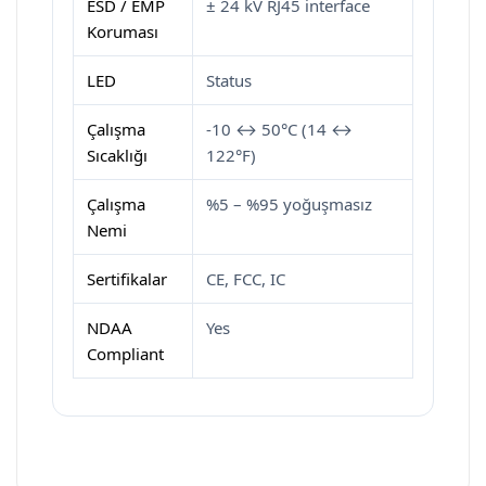
ESD / EMP
± 24 kV RJ45 interface
Koruması
LED
Status
Çalışma
-10 ↔ 50°C (14 ↔
Sıcaklığı
122°F)
Çalışma
%5 – %95 yoğuşmasız
Nemi
Sertifikalar
CE, FCC, IC
NDAA
Yes
Compliant