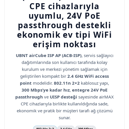
CPE cihazlarıyla
uyumlu, 24V PoE
passthrough destekli
ekonomik ev tipi WiFi
erişim noktası
UBNT airCube ISP AP (ACB-ISP)
, servis sağlayıcı
dağıtımlarında son kullanıcı tarafında kolay
kurulum ve merkezi yönetim sağlamak için
geliştirilen kompakt bir
2.4 GHz WiFi access
point
modelidir.
802.11n 2×2
kablosuz yapı,
300 Mbps’ye kadar hız
,
entegre 24V PoE
passthrough
ve
UISP desteği
sayesinde airMAX
CPE cihazlarıyla birlikte kullanıldığında sade,
ekonomik ve pratik bir müşteri tarafı ağ çözümü
sunar.