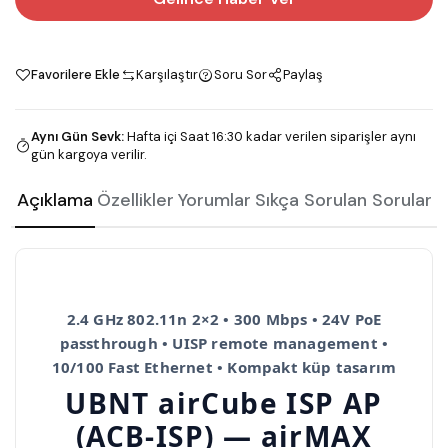
Favorilere Ekle
Karşılaştır
Soru Sor
Paylaş
Aynı Gün Sevk
:
Hafta içi Saat 16:30 kadar verilen siparişler aynı
gün kargoya verilir.
Açıklama
Özellikler
Yorumlar
Sıkça Sorulan Sorular
2.4 GHz 802.11n 2×2 • 300 Mbps • 24V PoE
passthrough • UISP remote management •
10/100 Fast Ethernet • Kompakt küp tasarım
UBNT airCube ISP AP
(ACB-ISP) — airMAX