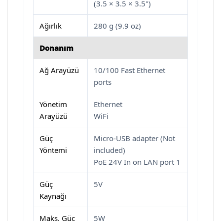
(3.5 × 3.5 × 3.5")
Ağırlık
280 g (9.9 oz)
Donanım
Ağ Arayüzü
10/100 Fast Ethernet
ports
Yönetim
Ethernet
Arayüzü
WiFi
Güç
Micro-USB adapter (Not
Yöntemi
included)
PoE 24V In on LAN port 1
Güç
5V
Kaynağı
Maks. Güç
5W