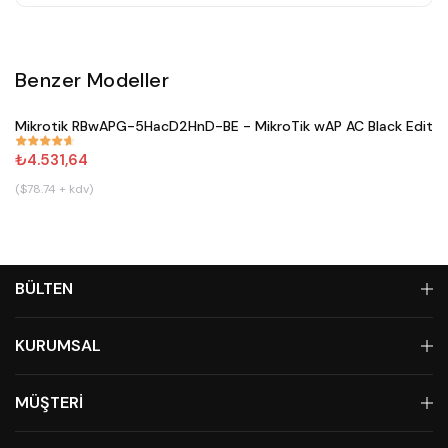
Benzer Modeller
Satın Al
Mikrotik RBwAPG-5HacD2HnD-BE - MikroTik wAP AC Black Editio
#
671
₺4.531,64
($78.74 + kdv)
BÜLTEN
KURUMSAL
MÜŞTERİ