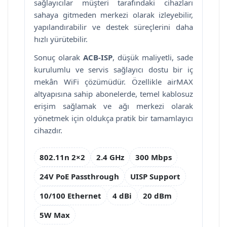
sağlayıcılar müşteri tarafındaki cihazları
sahaya gitmeden merkezi olarak izleyebilir,
yapılandırabilir ve destek süreçlerini daha
hızlı yürütebilir.
Sonuç olarak
ACB-ISP
, düşük maliyetli, sade
kurulumlu ve servis sağlayıcı dostu bir iç
mekân WiFi çözümüdür. Özellikle airMAX
altyapısına sahip abonelerde, temel kablosuz
erişim sağlamak ve ağı merkezi olarak
yönetmek için oldukça pratik bir tamamlayıcı
cihazdır.
802.11n 2×2
2.4 GHz
300 Mbps
24V PoE Passthrough
UISP Support
10/100 Ethernet
4 dBi
20 dBm
5W Max