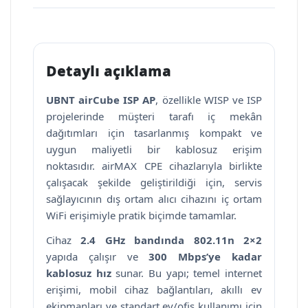
Detaylı açıklama
UBNT airCube ISP AP
, özellikle WISP ve ISP
projelerinde müşteri tarafı iç mekân
dağıtımları için tasarlanmış kompakt ve
uygun maliyetli bir kablosuz erişim
noktasıdır. airMAX CPE cihazlarıyla birlikte
çalışacak şekilde geliştirildiği için, servis
sağlayıcının dış ortam alıcı cihazını iç ortam
WiFi erişimiyle pratik biçimde tamamlar.
Cihaz
2.4 GHz bandında 802.11n 2×2
yapıda çalışır ve
300 Mbps’ye kadar
kablosuz hız
sunar. Bu yapı; temel internet
erişimi, mobil cihaz bağlantıları, akıllı ev
ekipmanları ve standart ev/ofis kullanımı için