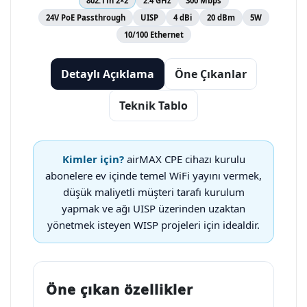
802.11n 2×2
2.4 GHz
300 Mbps
24V PoE Passthrough
UISP
4 dBi
20 dBm
5W
10/100 Ethernet
Detaylı Açıklama
Öne Çıkanlar
Teknik Tablo
Kimler için?
airMAX CPE cihazı kurulu
abonelere ev içinde temel WiFi yayını vermek,
düşük maliyetli müşteri tarafı kurulum
yapmak ve ağı UISP üzerinden uzaktan
yönetmek isteyen WISP projeleri için idealdir.
Öne çıkan özellikler