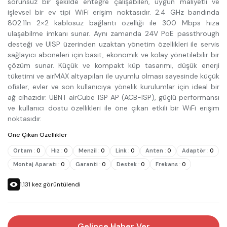
sorunsuz bir şekilde entegre çalışabilen, uygun maliyetli ve
işlevsel bir ev tipi WiFi erişim noktasıdır. 2.4 GHz bandında
802.11n 2×2 kablosuz bağlantı özelliği ile 300 Mbps hıza
ulaşabilme imkanı sunar. Aynı zamanda 24V PoE passthrough
desteği ve UISP üzerinden uzaktan yönetim özellikleri ile servis
sağlayıcı aboneleri için basit, ekonomik ve kolay yönetilebilir bir
çözüm sunar. Küçük ve kompakt küp tasarımı, düşük enerji
tüketimi ve airMAX altyapıları ile uyumlu olması sayesinde küçük
ofisler, evler ve son kullanıcıya yönelik kurulumlar için ideal bir
ağ cihazıdır. UBNT airCube ISP AP (ACB-ISP), güçlü performansı
ve kullanıcı dostu özellikleri ile öne çıkan etkili bir WiFi erişim
noktasıdır.
Öne Çıkan Özellikler
Ortam
:
0
Hız
:
0
Menzil
:
0
Link
:
0
Anten
:
0
Adaptör
:
0
Montaj Aparatı
:
0
Garanti
:
0
Destek
:
0
Frekans
:
0
1.131
kez görüntülendi
Gelince Haber Ver