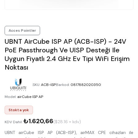
Acces Pointler
UBNT AirCube ISP AP (ACB-ISP) - 24V
PoE Passthrough Ve UISP Desteği Ile
Uygun Fiyatlı 2.4 GHz Ev Tipi WiFi Erişim
Noktası
SKU
:
ACB-ISP
Barkod
:
0817882020350
Model
:
airCube ISP AP
Stokta yok
₺1.620,66
($28.16 + kdv)
KDV Dahil :
UBNT airCube ISP AP (ACB-ISP), airMAX CPE cihazları ile