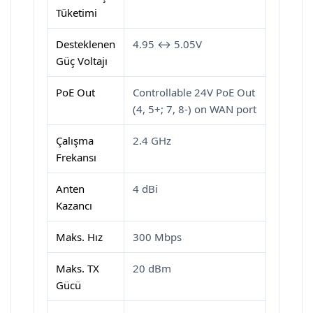
Tüketimi
Desteklenen
4.95 ↔ 5.05V
Güç Voltajı
PoE Out
Controllable 24V PoE Out
(4, 5+; 7, 8-) on WAN port
Çalışma
2.4 GHz
Frekansı
Anten
4 dBi
Kazancı
Maks. Hız
300 Mbps
Maks. TX
20 dBm
Gücü