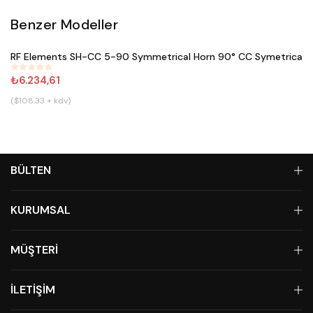
Benzer Modeller
Satın Al
RF Elements SH-CC 5-90 Symmetrical Horn 90° CC Symetrical 
#
644
₺6.234,61
($108.33 + kdv)
BÜLTEN
KURUMSAL
MÜŞTERİ
İLETİŞİM