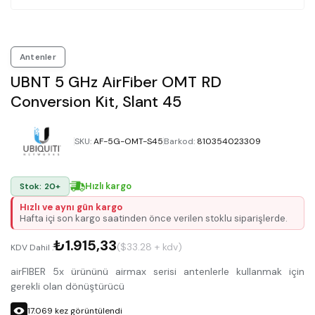
Antenler
UBNT 5 GHz AirFiber OMT RD
Conversion Kit, Slant 45
SKU
:
AF-5G-OMT-S45
Barkod
:
810354023309
Hızlı kargo
Stok: 20+
Hızlı ve aynı gün kargo
Hafta içi son kargo saatinden önce verilen stoklu siparişlerde.
₺1.915,33
($33.28 + kdv)
KDV Dahil :
airFIBER 5x ürününü airmax serisi antenlerle kullanmak için
gerekli olan dönüştürücü
17.069
kez görüntülendi