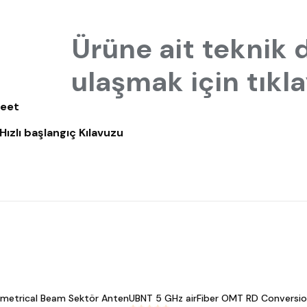
Ürüne ait teknik
ulaşmak için tıkla
heet
lı başlangıç Kılavuzu
metrical Beam Sektör Anten
UBNT 5 GHz airFiber OMT RD Conversion
#
582