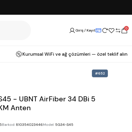
0
Giriş / Kayıt
Kurumsal WiFi ve ağ çözümleri — özel teklif alın
#
652
5 - UBNT AirFiber 34 DBi 5
0KM Anten
5
Barkod
:
810354023446
Model
:
5G34-S45