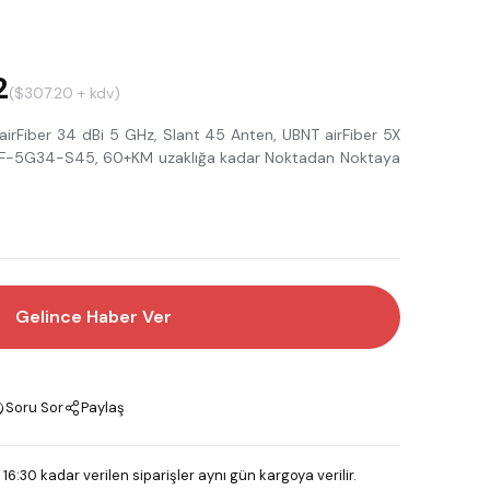
2
($307.20 + kdv)
Fiber 34 dBi 5 GHz, Slant 45 Anten, UBNT airFiber 5X
ş AF-5G34-S45, 60+KM uzaklığa kadar Noktadan Noktaya
Gelince Haber Ver
Soru Sor
Paylaş
 16:30 kadar verilen siparişler aynı gün kargoya verilir.