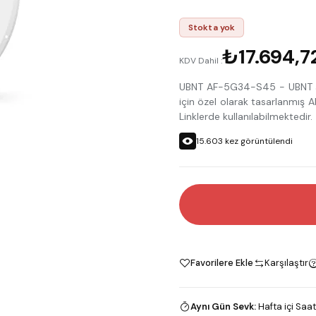
Stokta yok
₺17.694,7
KDV Dahil :
UBNT AF-5G34-S45 - UBNT air
için özel olarak tasarlanmı
Linklerde kullanılabilmektedir.
15.603
kez görüntülendi
Favorilere Ekle
Karşılaştır
Aynı Gün Sevk
:
Hafta içi Saat