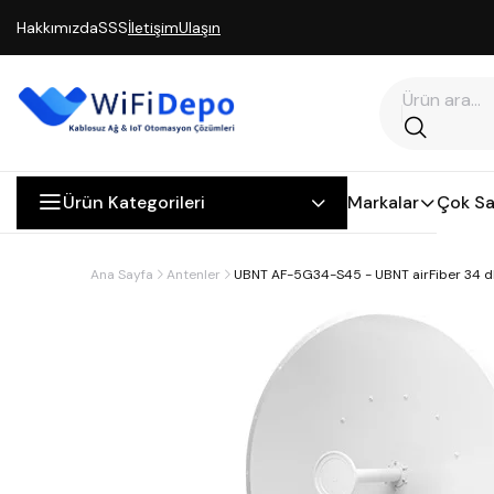
Hakkımızda
SSS
İletişim
Ulaşın
Ürün Kategorileri
Markalar
Çok Sa
Ana Sayfa
Antenler
UBNT AF-5G34-S45 - UBNT airFiber 34 d