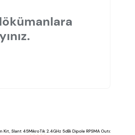
 dökümanlara
yınız.
 Kit, Slant 45
MikroTik 2.4GHz 5dBi Dipole RPSMA Outdoor Anten
M
#
545