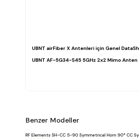
UBNT airFiber X Antenleri için Genel DataS
UBNT AF-5G34-S45 5GHz 2x2 Mimo Anten Hız
Benzer Modeller
RF Elements SH-CC 5-90 Symmetrical Horn 90° CC Sy
#
644