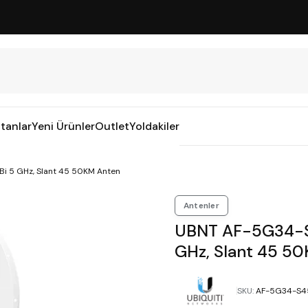
tanlar
Yeni Ürünler
Outlet
Yoldakiler
Bi 5 GHz, Slant 45 50KM Anten
Antenler
UBNT AF-5G34-S4
GHz, Slant 45 5
SKU
:
AF-5G34-S4