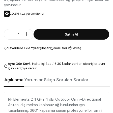
çözümdür.
20.215
kez görüntülendi
Adet
Satın Al
Favorilere Ekle
Karşılaştır
Soru Sor
Paylaş
Aynı Gün Sevk
:
Hafta içi Saat 16:30 kadar verilen siparişler aynı
gün kargoya verilir.
Açıklama
Yorumlar
Sıkça Sorulan Sorular
RF Elements 2.4 GHz 4 dBi Outdoor Omni-Directional
Anten, dış mekan kablosuz ağ kurulumları için
tasarlanmış, 360° kapsama sunan profesyonel bir omni