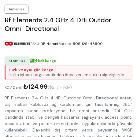
Antenler
Rf Elements 2.4 GHz 4 DBi Outdor
Omni-Directional
SKU
:
RF-4omni
Barkod
:
5051125448500
Hızlı kargo
Stok: 10+
Hızlı ve aynı gün kargo
Hafta içi son kargo saatinden önce verilen stoklu siparişlerde.
₺124,99
($2.17 + kdv)
KDV Dahil :
RF Elements 2.4 GHz 4 dBi Outdoor Omni-Directional Anten,
dış mekan kablosuz ağ kurulumları için tasarlanmış, 360°
kapsama sunan profesyonel bir omni antendir. 2.4 GHz
bandında stabil ve dengeli kapsama sağlayarak access point,
base station ve point-to-multipoint uygulamalarında güvenle
kullanılabilir. Dayanıklı dış ortam yapısı sayesinde WISP
altyapıları ve profesyonel kablosuz ağ projeleri için ideal bir