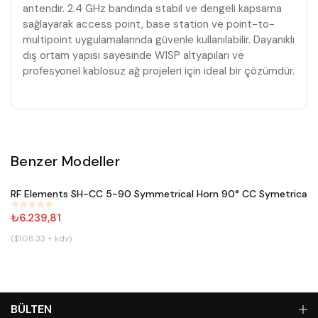
antendir. 2.4 GHz bandında stabil ve dengeli kapsama
sağlayarak access point, base station ve point-to-
multipoint uygulamalarında güvenle kullanılabilir. Dayanıklı
dış ortam yapısı sayesinde WISP altyapıları ve
profesyonel kablosuz ağ projeleri için ideal bir çözümdür.
Benzer Modeller
Satın Al
RF Elements SH-CC 5-90 Symmetrical Horn 90° CC Symetrical 
#
644
₺6.239,81
($108.33 + kdv)
BÜLTEN