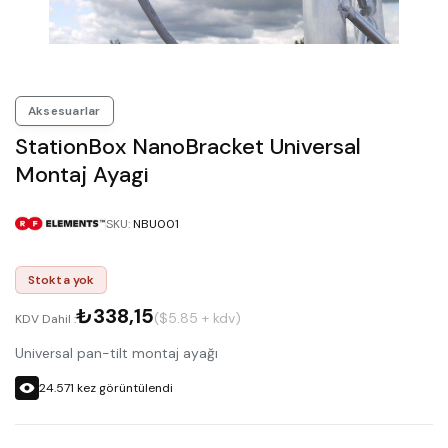
Aksesuarlar
StationBox NanoBracket Universal
Montaj Ayagi
SKU
:
NBU001
Stokta yok
₺338,15
($5.85 + kdv)
KDV Dahil :
Universal pan-tilt montaj ayağı
24.571
kez görüntülendi