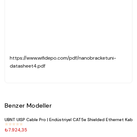
https://www.wifidepo.com/pdf/nanobracketuni-
datasheet4.pdf
Benzer Modeller
Satın Al
UBNT UISP Cable Pro | Endüstriyel CAT5e Shielded Ethernet Kablo
#
800
₺7.924,35