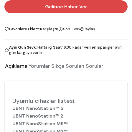
Gelince Haber Ver
Favorilere Ekle
Karşılaştır
Soru Sor
Paylaş
Aynı Gün Sevk
:
Hafta içi Saat 16:30 kadar verilen siparişler aynı
gün kargoya verilir.
Açıklama
Yorumlar
Sıkça Sorulan Sorular
Uyumlu cihazlar listesi:
UBNT NanoStation™ 5
UBNT NanoStation™ 2
UBNT NanoStation M5™
UBNT NanoStation M2™