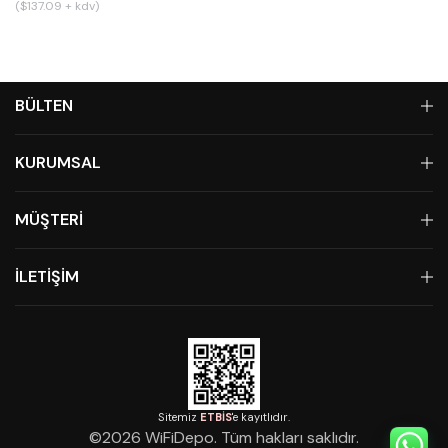
($137.09 + kdv)
BÜLTEN
KURUMSAL
MÜŞTERİ
İLETİŞİM
Sitemiz
ETBİS
'e kayıtlıdır.
©
2026
WiFiDepo. Tüm hakları saklıdır.