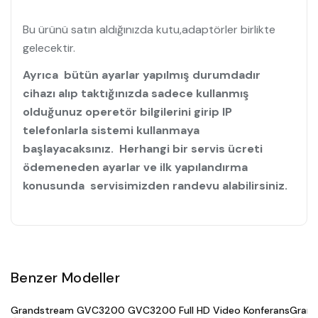
Bu ürünü satın aldığınızda kutu,adaptörler birlikte
gelecektir.
Ayrıca bütün ayarlar yapılmış durumdadır
cihazı alıp taktığınızda sadece kullanmış
olduğunuz operetör bilgilerini girip IP
telefonlarla sistemi kullanmaya
başlayacaksınız. Herhangi bir servis ücreti
ödemeneden ayarlar ve ilk yapılandırma
konusunda servisimizden randevu alabilirsiniz.
Benzer Modeller
Satın Al
Grandstream GVC3200 GVC3200 Full HD Video Konferans
Grand
#
588
#
586