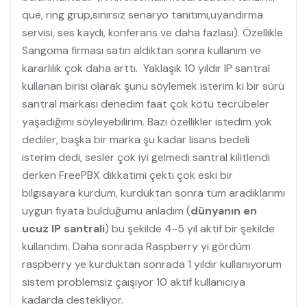
que, ring grup,sınırsız senaryo tanıtımı,uyandırma
servisi, ses kaydı, konferans ve daha fazlası). Özellikle
Sangoma firması satın aldıktan sonra kullanım ve
kararlılık çok daha arttı. Yaklaşık 10 yıldır IP santral
kullanan birisi olarak şunu söylemek isterim ki bir sürü
santral markası denedim faat çok kötü tecrübeler
yaşadığımı söyleyebilirim. Bazı özellikler istedim yok
dediler, başka bir marka şu kadar lisans bedeli
isterim dedi, sesler çok iyi gelmedi santral kilitlendi
derken FreePBX dikkatimi çekti çok eski bir
bilgisayara kurdum, kurduktan sonra tüm aradıklarımı
uygun fiyata bulduğumu anladım (
dünyanın en
ucuz IP santrali
) bu şekilde 4-5 yıl aktif bir şekilde
kullandım. Daha sonrada Raspberry yi gördüm
raspberry ye kurduktan sonrada 1 yıldır kullanıyorum
sistem problemsiz çaışıyor 10 aktif kullanıcıya
kadarda destekliyor.