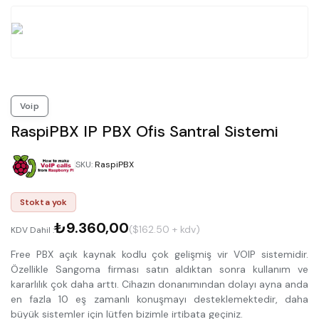
Voip
RaspiPBX IP PBX Ofis Santral Sistemi
SKU
:
RaspiPBX
Stokta yok
₺9.360,00
($162.50 + kdv)
KDV Dahil :
Free PBX açık kaynak kodlu çok gelişmiş vir VOIP sistemidir.
Özellikle Sangoma firması satın aldıktan sonra kullanım ve
kararlılık çok daha arttı. Cihazın donanımından dolayı ayna anda
en fazla 10 eş zamanlı konuşmayı desteklemektedir, daha
büyük sistemler için lütfen bizimle irtibata geçiniz.