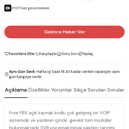
27.017
kez görüntülendi
Gelince Haber Ver
Favorilere Ekle
Karşılaştır
Soru Sor
Paylaş
Aynı Gün Sevk
:
Hafta içi Saat 16:30 kadar verilen siparişler aynı
gün kargoya verilir.
Açıklama
Özellikler
Yorumlar
Sıkça Sorulan Sorular
Free PBX açık kaynak kodlu çok gelişmiş bir VOIP
sistemidir ve yazılımın içinde gerekli tüm modüller
bulunmaktadır (IVR,voicemail,mesai saatleri tanzimi,