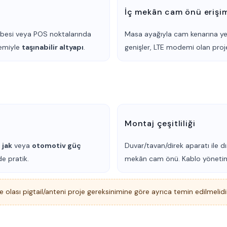
İç mekân cam önü erişi
lübesi veya POS noktalarında
Masa ayağıyla cam kenarına ye
demiyle
taşınabilir altyapı
.
genişler, LTE modemi olan pro
Montaj çeşitliliği
 jak
veya
otomotiv güç
Duvar/tavan/direk aparatı ile d
de pratik.
mekân cam önü. Kablo yöneti
e olası pigtail/anteni proje gereksinimine göre ayrıca temin edilmelidir