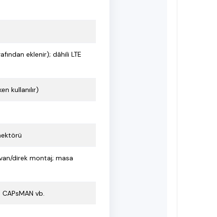
fından eklenir); dâhili LTE
n kullanılır)
nektörü
avan/direk montaj; masa
N, CAPsMAN vb.