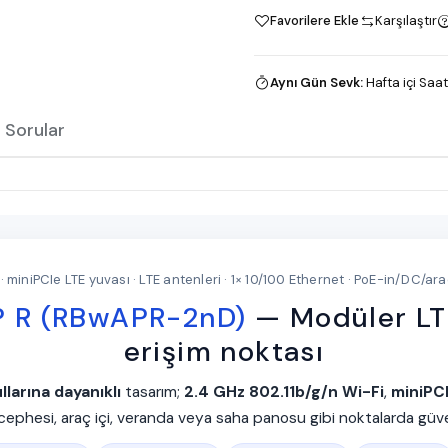
Favorilere Ekle
Karşılaştır
Aynı Gün Sevk
:
Hafta içi Saat
 Sorular
· miniPCIe LTE yuvası · LTE antenleri · 1× 10/100 Ethernet · PoE-in/DC/a
 R (RBwAPR-2nD)
— Modüler LTE
erişim noktası
llarına dayanıklı
tasarım;
2.4 GHz 802.11b/g/n Wi-Fi
,
miniPCI
 cephesi, araç içi, veranda veya saha panosu gibi noktalarda güven