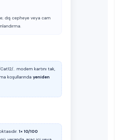
vde; dış cepheye veya cam
umlandırma.
/Cat12/…
modem kartını tak,
sama koşullarında
yeniden
oktasıdır.
1× 10/100
nü, veranda, araç içi veya