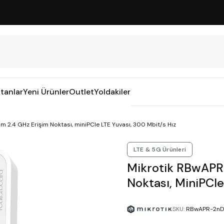
tanlar
Yeni Ürünler
Outlet
Yoldakiler
 2.4 GHz Erişim Noktası, miniPCIe LTE Yuvası, 300 Mbit/s Hız
LTE & 5G Ürünleri
Mikrotik RBwAPR
Noktası, MiniPCIe
SKU
:
RBwAPR-2n