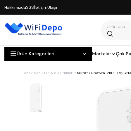
Hakkımızda
SSS
İletişim
Ulaşın
Ürün Kategorileri
Markalar
Çok Sa
Ana Sayfa
LTE & 5G Ürünleri
Mikrotik RBwAPR-2nD - Dış Ortam