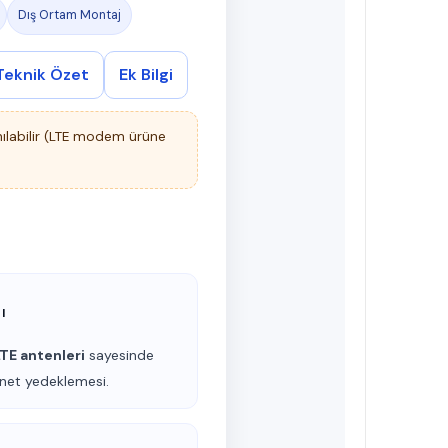
Dış Ortam Montaj
Teknik Özet
Ek Bilgi
nılabilir (LTE modem ürüne
ı
LTE antenleri
sayesinde
rnet yedeklemesi.