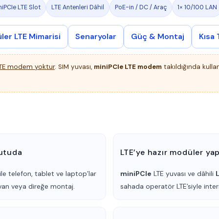
niPCIe LTE Slot
LTE Antenleri Dâhil
PoE-in / DC / Araç
1× 10/100 LAN
er LTE Mimarisi
Senaryolar
Güç & Montaj
Kısa 
 LTE modem yoktur
. SIM yuvası,
miniPCIe LTE modem
takıldığında kulla
kutuda
LTE’ye hazır modüler yap
ile telefon, tablet ve laptop’lar
miniPCIe
LTE yuvası ve dâhili
avan veya direğe montaj.
sahada operatör LTE’siyle inte