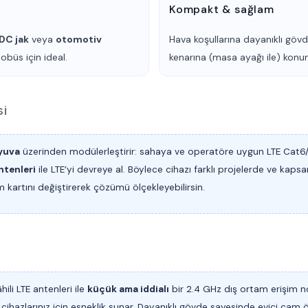
Kompakt & sağlam
DC jak
veya
otomotiv
Hava koşullarına dayanıklı gö
tobüs için ideal.
kenarına (masa ayağı ile) kon
si
yuva
üzerinden modülerleştirir: sahaya ve operatöre uygun
LTE Cat6
ntenleri
ile LTE’yi devreye al. Böylece cihazı farklı projelerde ve kap
 kartını değiştirerek çözümü ölçekleyebilirsin.
hili LTE antenleri ile
küçük ama iddialı
bir 2.4 GHz dış ortam erişim n
ihazlarınız için esneklik sunar. Dayanıklı gövde sayesinde eviçi cam ö