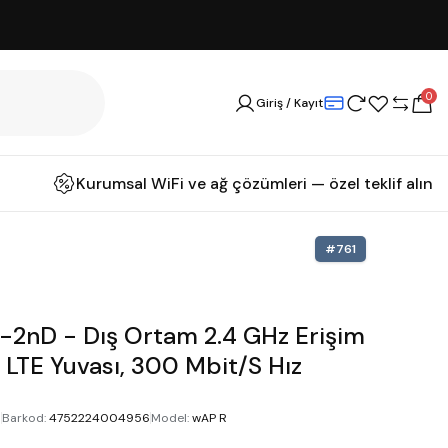
0
Giriş / Kayıt
Kurumsal WiFi ve ağ çözümleri — özel teklif alın
#
761
-2nD - Dış Ortam 2.4 GHz Erişim
 LTE Yuvası, 300 Mbit/s Hız
D
Barkod
:
4752224004956
Model
:
wAP R