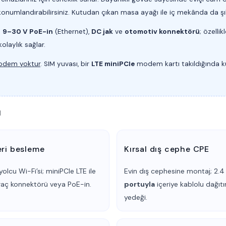
konumlandırabilirsiniz. Kutudan çıkan masa ayağı ile iç mekânda da 
:
9–30 V PoE-in
(Ethernet),
DC jak
ve
otomotiv konnektörü
; özell
olaylık sağlar.
modem yoktur
. SIM yuvası, bir
LTE miniPCIe
modem kartı takıldığında ku
ı
eri besleme
Kırsal dış cephe CPE
olcu Wi-Fi’si; miniPCIe LTE ile
Evin dış cephesine montaj; 2.4
araç konnektörü veya PoE-in.
portuyla
içeriye kablolu dağıtı
yedeği.