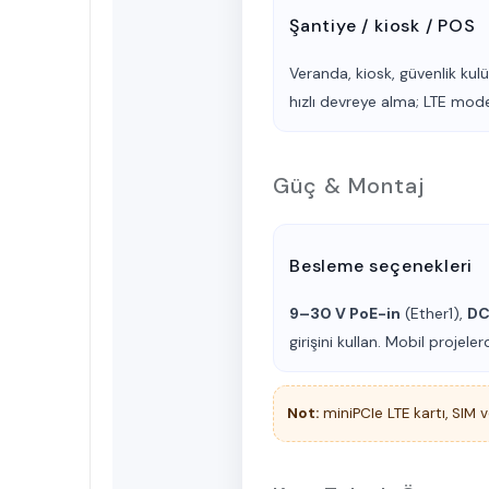
Şantiye / kiosk / POS
Veranda, kiosk, güvenlik ku
hızlı devreye alma; LTE mo
Güç & Montaj
Besleme seçenekleri
9–30 V PoE-in
(Ether1),
DC
girişini kullan. Mobil projeler
Not:
miniPCIe LTE kartı, SIM v