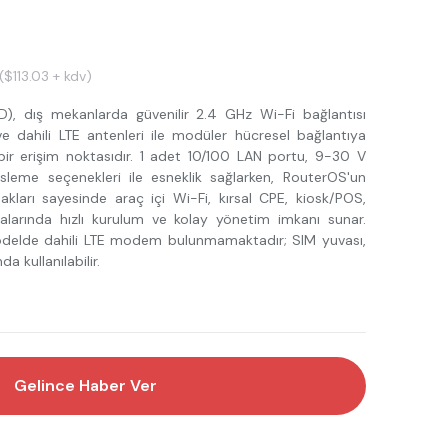
($113.03 + kdv)
, dış mekanlarda güvenilir 2.4 GHz Wi-Fi bağlantısı
e dahili LTE antenleri ile modüler hücresel bağlantıya
bir erişim noktasıdır. 1 adet 10/100 LAN portu, 9-30 V
eme seçenekleri ile esneklik sağlarken, RouterOS'un
ları sayesinde araç içi Wi-Fi, kırsal CPE, kiosk/POS,
larında hızlı kurulum ve kolay yönetim imkanı sunar.
odelde dahili LTE modem bulunmamaktadır; SIM yuvası,
da kullanılabilir.
Gelince Haber Ver