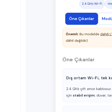
2.4 GHz Wi-Fi
mi
Öne Çıkanlar
Modül
Önemli:
Bu modelde
dahili
dâhil değildir).
Öne Çıkanlar
Dış ortam Wi-Fi, tek 
2.4 GHz çift zincir kablosuz 
için
stabil erişim
; duvar, t