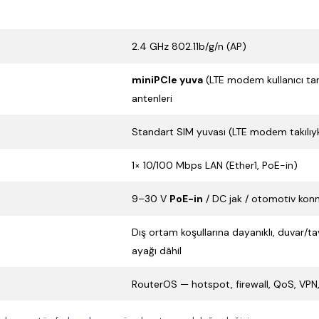
2.4 GHz 802.11b/g/n (AP)
miniPCIe yuva
(LTE modem kullanıcı tara
antenleri
Standart SIM yuvası (LTE modem takılıyke
1× 10/100 Mbps LAN (Ether1, PoE-in)
9–30 V
PoE-in
/ DC jak / otomotiv kon
Dış ortam koşullarına dayanıklı, duvar/t
ayağı dâhil
RouterOS — hotspot, firewall, QoS, VP