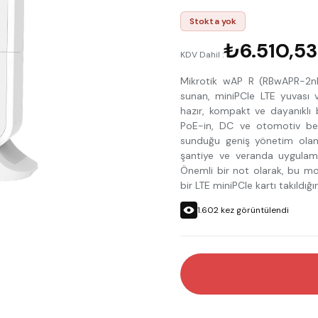
Stokta yok
₺6.510,53
KDV Dahil :
Mikrotik wAP R (RBwAPR-2nD)
sunan, miniPCIe LTE yuvası v
hazır, kompakt ve dayanıklı 
PoE-in, DC ve otomotiv besl
sunduğu geniş yönetim olanak
şantiye ve veranda uygulama
Önemli bir not olarak, bu m
bir LTE miniPCIe kartı takıldığın
1.602
kez görüntülendi