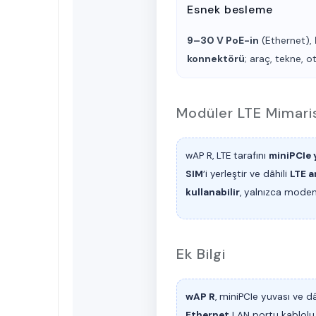
Esnek besleme
9–30 V PoE-in
(Ethernet),
konnektörü
; araç, tekne, o
Modüler LTE Mimari
wAP R, LTE tarafını
miniPCIe 
SIM
’i yerleştir ve dâhili
LTE a
kullanabilir
, yalnızca modem
Ek Bilgi
wAP R
, miniPCIe yuvası ve dâ
Ethernet
LAN portu kablolu c