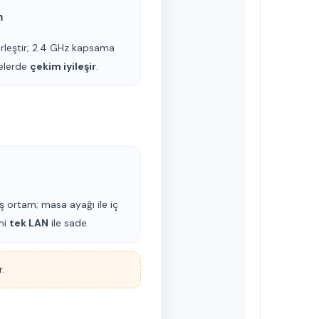
m
rleştir; 2.4 GHz kapsama
jelerde
çekim iyileşir
.
ış ortam; masa ayağı ile iç
mi
tek LAN
ile sade.
.