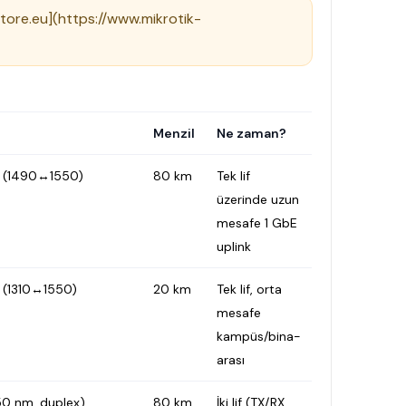
-store.eu](https://www.mikrotik-
Menzil
Ne zaman?
Di (1490↔1550)
80 km
Tek lif
üzerinde uzun
mesafe 1 GbE
uplink
i (1310↔1550)
20 km
Tek lif, orta
mesafe
kampüs/bina-
arası
50 nm, duplex)
80 km
İki lif (TX/RX