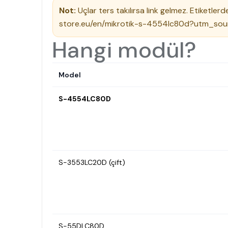
Not:
Uçlar
ters
takılırsa link gelmez. Etiketle
store.eu/en/mikrotik-s-4554lc80d?utm_sou
Hangi modül?
Model
S-4554LC80D
S-3553LC20D (çift)
S-55DLC80D