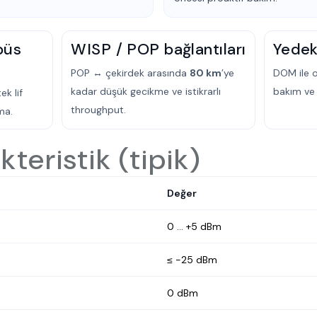
püs
WISP / POP bağlantıları
Yedekl
POP ↔ çekirdek arasında
80 km
’ye
DOM ile o
kadar düşük gecikme ve istikrarlı
bakım ve 
ek lif
throughput.
ma.
teristik (tipik)
Değer
0 … +5 dBm
≤ −25 dBm
0 dBm