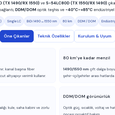
 (TX 1490/RX 1550)
ve
S-54LC80D (TX 1550/RX 1490)
çıka
bağlantı,
DDM/DOM
optik teşhis ve
−40°C–+85°C
endüstriyel 
X)
Single LC
BiDi 1490↔1550 nm
80 km
DDM / DOM
Endüstriy
Öne Çıkanlar
Teknik Özellikler
Kurulum & Uyum
80 km’ye kadar menzil
nır; kanal başına fiber
1490/1550 nm
çift dalga boyu
cut altyapıyı verimli kullanır.
şehir-içi/şehirler arası hatlarda 
DDM/DOM görünürlük
alığı; kule, saha kabini ve zorlu
Optik güç, sıcaklık, voltaj ve 
öncesi proaktif bakım.