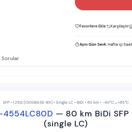
Favorilere Ekle
Karşılaştır
Aynı Gün Sevk
:
Hafta içi Saat
 Sorular
SFP • 1.25G (1000BASE-BX) • Single LC • BiDi • 80 km • −40°C↔+85°C
-4554LC80D
— 80 km BiDi SFP
(single LC)