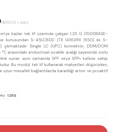
0
($113.03 + kdv)
'ye kadar tek lif üzerinde çalışan 1.25 G (1000BASE-
r ve kutusundan S-45LC80D (TX 1490/RX 1550) ile S-
 çıkmaktadır. Single LC (UPC) konnektör, DDM/DOM
 °C arasındaki endüstriyel sıcaklık aralığı sayesinde zorlu
uplink sunar; aynı zamanda SFP veya SFP+ kafese sahip
dur. Bu modül, tek lif kullanarak maliyetleri düşürürken,
uzun mesafeli bağlantılarda kararlılığı artırır ve proaktif
Hız
:
1.25G