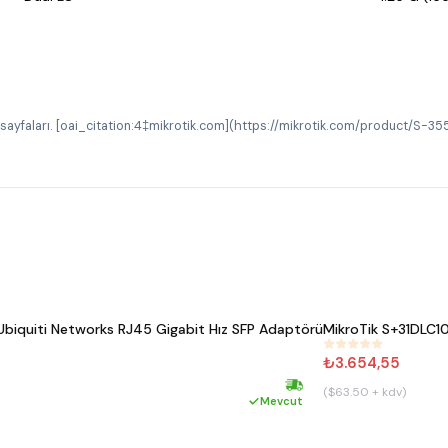
 sayfaları. [oai_citation:4‡mikrotik.com](https://mikrotik.com/product/
iquiti Networks RJ45 Gigabit Hız SFP Adaptörü
MikroTik S+31DLC10
#
799
₺3.654,55
($63.50 + kdv)
Hızlı kargo
Mevcut