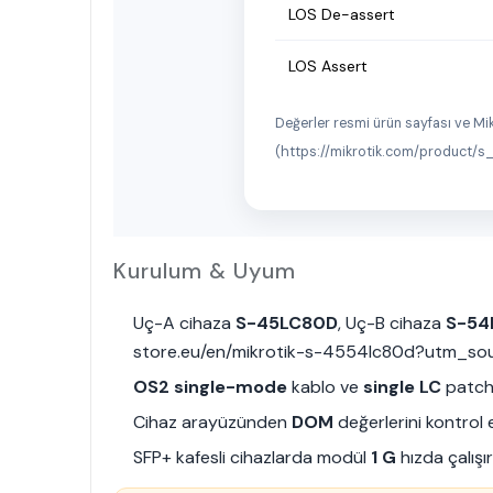
LOS De-assert
LOS Assert
Değerler resmi ürün sayfası ve Mi
(https://mikrotik.com/product
Kurulum & Uyum
Uç-A cihaza
S-45LC80D
, Uç-B cihaza
S-54
store.eu/en/mikrotik-s-4554lc80d?utm_so
OS2 single-mode
kablo ve
single LC
patch i
Cihaz arayüzünden
DOM
değerlerini kontrol 
SFP+ kafesli cihazlarda modül
1 G
hızda çalışı