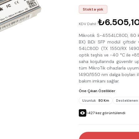
Stokta yok
₺6.505,1
KDV Dahil :
Mikrotik S-4554LC80D, 80 km
BX) BiDi SFP modül çiftidi
54LC80D (TX 1550/RX 1490)
optik teşhis ve -40 °C ile +85
saha koşullarında güvenilir 
tüm MikroTik cihazlarla uyumlu
1490/1550 nm dalga boyları ile 
bakım imkanı sağlar.
Öne Çıkan Özellikler
Uzunluk
:
80 Km
Desteklenen 
1.427
kez görüntülendi