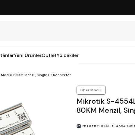
tanlar
Yeni Ürünler
Outlet
Yoldakiler
 Modül, 80KM Menzil, Single LC Konnektör
Fiber Modül
Mikrotik S-4554L
80KM Menzil, Sin
SKU
:
S-4554LC8