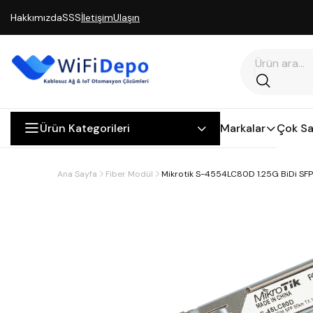
Hakkımızda
SSS
İletişim
Ulaşın
Ürün Kategorileri
Markalar
Çok Sa
Ana Sayfa
Fiber Modül
Mikrotik S-4554LC80D 1.25G BiDi SFP