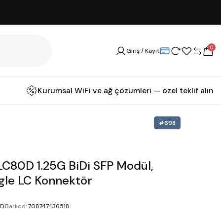
0
Giriş / Kayıt
Kurumsal WiFi ve ağ çözümleri — özel teklif alın
#
698
C80D 1.25G BiDi SFP Modül,
gle LC Konnektör
0D
Barkod
:
708747436518