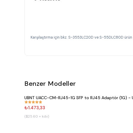
Karşılaştırma için bkz. S-3553LC20D ve S-55DLC80D ürün
Benzer Modeller
UBNT UACC-CM-RJ45-1G SFP to RJ45 Adaptör (1G) - Ub
#
809
₺1.473,33
($25.60 + kdv)