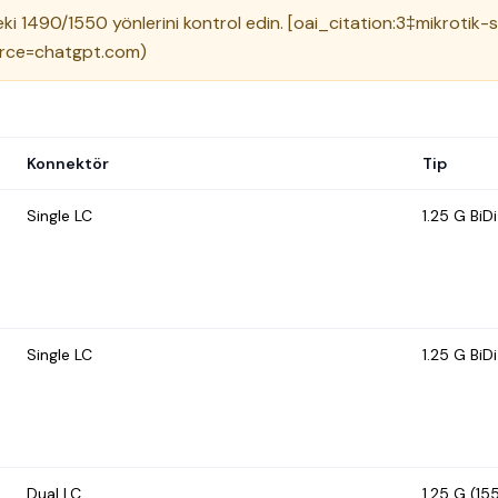
rdeki 1490/1550 yönlerini kontrol edin. [oai_citation:3‡mikrotik
rce=chatgpt.com)
Konnektör
Tip
Single LC
1.25 G Bi
Single LC
1.25 G BiD
Dual LC
1.25 G (15