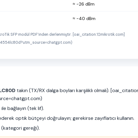
≈ −26 dBm
≈ −40 dBm
kroTik SFP modül PDF’inden derlenmiştir. [oai_citation:1‡mikrotik.com]
/s_4554lc80d?utm_source=chatgpt.com)
LC80D
takın (TX/RX dalga boyları
karşılıklı
olmalı). [oai_citati
urce=chatgpt.com)
le bağlayın (tek lif).
ederek optik bütçeyi doğrulayın; gerekirse zayıflatıcı kullanın.
r (kategori gereği).