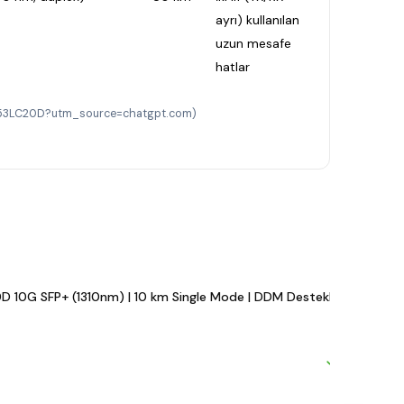
ayrı) kullanılan
uzun mesafe
hatlar
S-3553LC20D?utm_source=chatgpt.com)
D 10G SFP+ (1310nm) | 10 km Single Mode | DDM Destekli LC Modül
M
#
₺
($
Hızlı ka
Mevcut