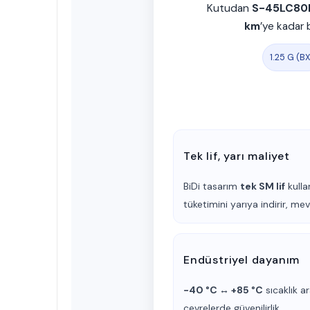
Kutudan
S-45LC80D
km
’ye kadar 
1.25 G (B
Tek lif, yarı maliyet
BiDi tasarım
tek SM lif
kulla
tüketimini yarıya indirir, mev
Endüstriyel dayanım
−40 °C ↔ +85 °C
sıcaklık ar
çevrelerde güvenilirlik.