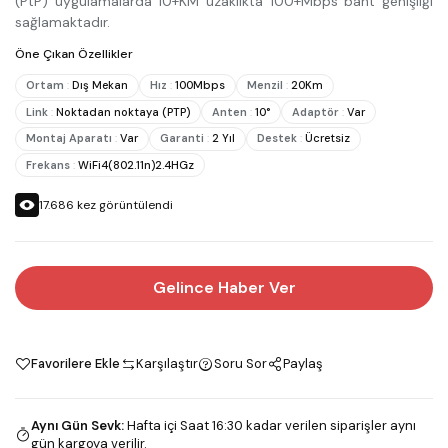
(PtP) uygulamalarda 10+KM uzaklıkta 100+Mbps bant genişliği
sağlamaktadır.
Öne Çıkan Özellikler
Ortam
:
Dış Mekan
Hız
:
100Mbps
Menzil
:
20Km
Link
:
Noktadan noktaya (PTP)
Anten
:
10°
Adaptör
:
Var
Montaj Aparatı
:
Var
Garanti
:
2 Yıl
Destek
:
Ücretsiz
Frekans
:
WiFi4(802.11n)2.4HGz
17.686
kez görüntülendi
Gelince Haber Ver
Favorilere Ekle
Karşılaştır
Soru Sor
Paylaş
Aynı Gün Sevk
:
Hafta içi Saat 16:30 kadar verilen siparişler aynı
gün kargoya verilir.