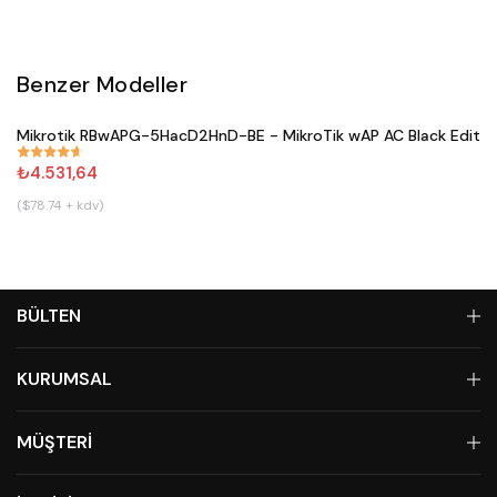
Benzer Modeller
Satın Al
Mikrotik RBwAPG-5HacD2HnD-BE - MikroTik wAP AC Black Editio
#
671
₺4.531,64
($78.74 + kdv)
BÜLTEN
KURUMSAL
MÜŞTERİ