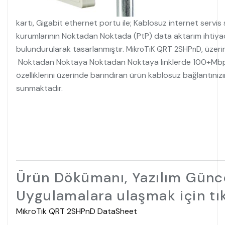
kartı, Gigabit ethernet portu ile; Kablosuz internet servi
kurumlarının Noktadan Noktada (PtP) data aktarım ihtiyaçl
bulundurularak tasarlanmıştır.
, üzer
MikroTiK QRT 2SHPnD
Noktadan Noktaya Noktadan Noktaya linklerde 100+Mbps b
özelliklerini üzerinde barındıran ürün kablosuz bağlantını
sunmaktadır.
Ürün Dökümanı, Yazılım Günce
Uygulamalara ulaşmak için tık
MikroTik QRT 2SHPnD DataSheet