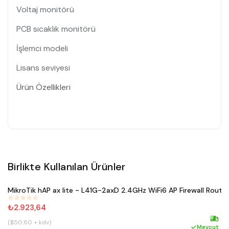
Voltaj monitörü
PCB sıcaklık monitörü
İşlemci modeli
Lisans seviyesi
Ürün Özellikleri
Birlikte Kullanılan Ürünler
Satın Al
MikroTik hAP ax lite - L41G-2axD 2.4GHz WiFi6 AP Firewall Router
#
381
₺2.923,64
($50.80 + kdv)
Hızlı 
Mevcut