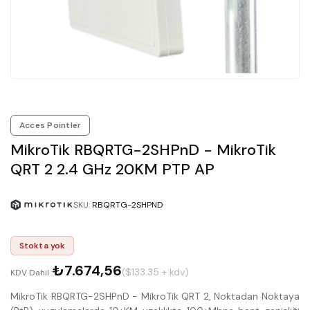
Acces Pointler
MikroTik RBQRTG-2SHPnD - MikroTik
QRT 2 2.4 GHz 20KM PTP AP
SKU
:
RBQRTG-2SHPND
Stokta yok
₺7.674,56
($133.35 + kdv)
KDV Dahil :
MikroTik RBQRTG-2SHPnD - MikroTik QRT 2, Noktadan Noktaya