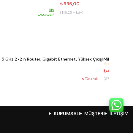
₺936,00
($16.25 + kdv)
Hızlı kargo
Mevcut
5 GHz 2×2 n Router, Gigabit Ethernet, Yüksek Çıkışlı
Mikrotik RBM33
#
716
₺4.315,97
($74.93 + kdv)
Tükendi
KURUMSAL
MÜŞTERİ
İLETİŞİM