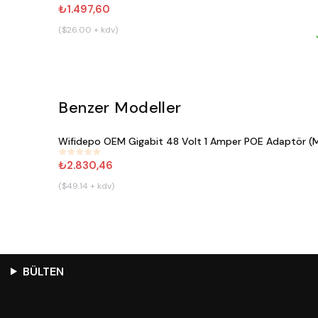
₺1.497,60
($26.00 + kdv)
Benzer Modeller
Wifidepo OEM Gigabit 48 Volt 1 Amper POE Adaptör (
#
275
₺2.830,46
($49.14 + kdv)
BÜLTEN