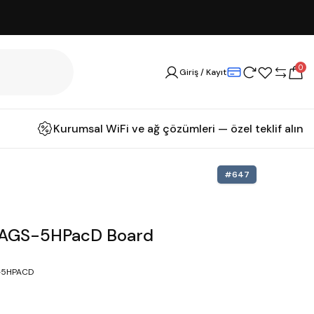
0
Giriş / Kayıt
Kurumsal WiFi ve ağ çözümleri — özel teklif alın
#
647
UAGS-5HPacD Board
-5HPACD