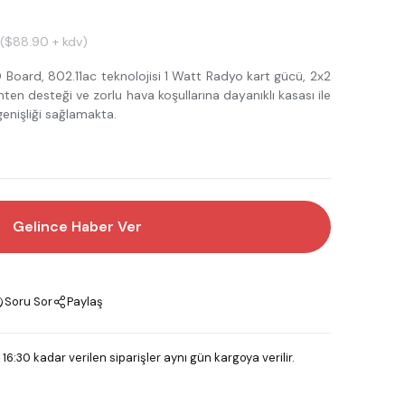
($88.90 + kdv)
ard, 802.11ac teknolojisi 1 Watt Radyo kart gücü, 2x2
en desteği ve zorlu hava koşullarına dayanıklı kasası ile
nişliği sağlamakta.
Gelince Haber Ver
Soru Sor
Paylaş
 16:30 kadar verilen siparişler aynı gün kargoya verilir.