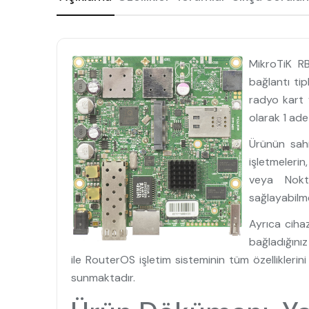
MikroTiK 
bağlantı tip
radyo kart 
olarak 1 ad
Ürünün sahi
işletmeleri
veya Nokta
sağlayabilme
Ayrıca ciha
bağladığınız
ile RouterOS işletim sisteminin tüm özellikler
sunmaktadır.