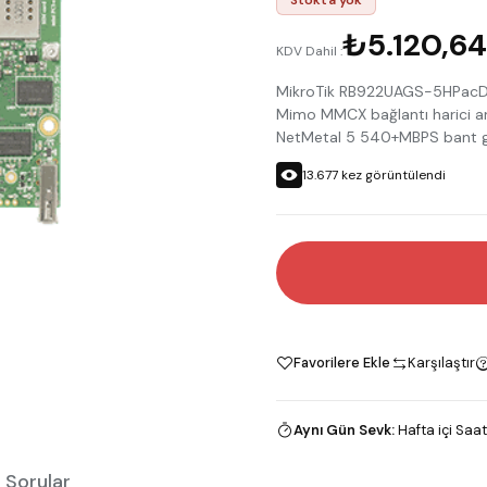
₺5.120,64
KDV Dahil :
MikroTik RB922UAGS-5HPacD Bo
Mimo MMCX bağlantı harici ant
NetMetal 5 540+MBPS bant ge
13.677
kez görüntülendi
Favorilere Ekle
Karşılaştır
Aynı Gün Sevk
:
Hafta içi Saat
 Sorular