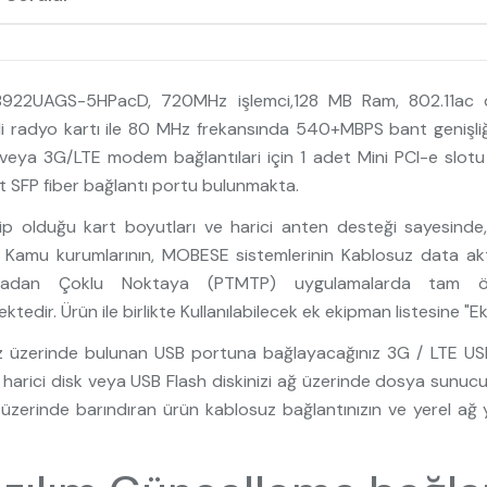
RB922UAGS-5HPacD, 720MHz işlemci,128 MB Ram, 802.11a
li radyo kartı ile 80 MHz frekansında 540+MBPS bant genişliği 
veya 3G/LTE modem bağlantılari için 1 adet Mini PCI-e slotu 
et SFP fiber bağlantı portu bulunmakta.
p olduğu kart boyutları ve harici anten desteği sayesinde, k
n, Kamu kurumlarının, MOBESE sistemlerinin Kablosuz data a
dan Çoklu Noktaya (PTMTP) uygulamalarda tam özelleşti
ktedir. Ürün ile birlikte Kullanılabilecek ek ekipman listesine "
z üzerinde bulunan USB portuna bağlayacağınız 3G / LTE USB
 harici disk veya USB Flash diskinizi ağ üzerinde dosya sunucusu
ini üzerinde barındıran ürün kablosuz bağlantınızın ve yerel a