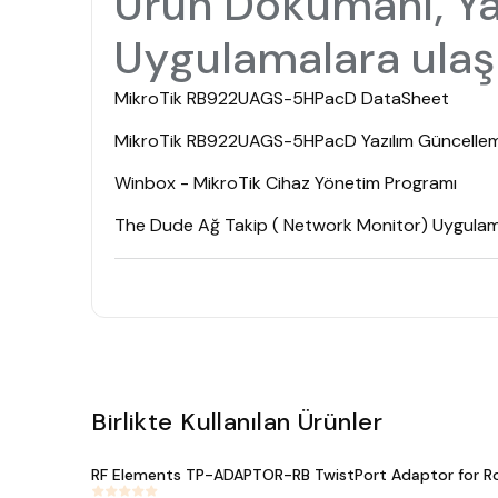
Ürün Dökümanı, Ya
Uygulamalara ulaşm
MikroTik RB922UAGS-5HPacD DataSheet
MikroTik RB922UAGS-5HPacD Yazılım Güncellemes
Winbox - MikroTik Cihaz Yönetim Programı
The Dude Ağ Takip ( Network Monitor) Uygulam
Birlikte Kullanılan Ürünler
RF Elements TP-ADAPTOR-RB TwistPort Adaptor for R
#
602