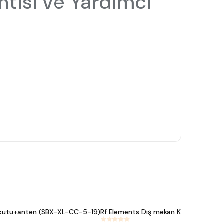
tısı ve Yardımcı
 kutu+anten (SBX-XL-CC-5-19)
Rf Elements Dış mekan Kutu 
#
207