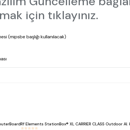
zılım Güncelleme bağlan
ak için tıklayınız.
i (mipsbe başlığı kullanılacak)
ası
outerBoard
Rf Elements StationBox® XL CARRIER CLASS Outdoor Al.
#
211