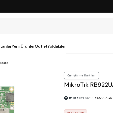
tanlar
Yeni Ürünler
Outlet
Yoldakiler
Board
Geliştirme Kartları
MikroTik RB922
SKU
:
RB922UAGS
Stokta yok