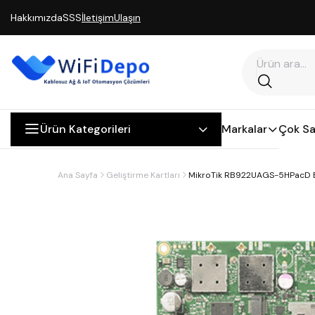
Hakkımızda
SSS
İletişim
Ulaşın
Ürün Kategorileri
Markalar
Çok Sa
Ana Sayfa
Geliştirme Kartları
MikroTik RB922UAGS-5HPacD 