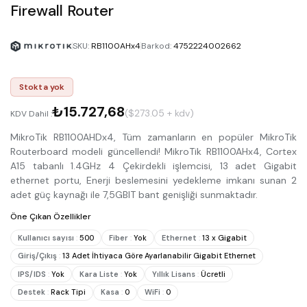
Firewall Router
SKU
:
RB1100AHx4
Barkod
:
4752224002662
Stokta yok
₺15.727,68
($273.05 + kdv)
KDV Dahil :
MikroTik RB1100AHDx4, Tüm zamanların en popüler MikroTik
Routerboard modeli güncellendi! MikroTik RB1100AHx4, Cortex
A15 tabanlı 1.4GHz 4 Çekirdekli işlemcisi, 13 adet Gigabit
ethernet portu, Enerji beslemesini yedekleme imkanı sunan 2
adet güç kaynağı ile 7,5GBIT bant genişliği sunmaktadır.
Öne Çıkan Özellikler
Kullanıcı sayısı
:
500
Fiber
:
Yok
Ethernet
:
13 x Gigabit
Giriş/Çıkış
:
13 Adet İhtiyaca Göre Ayarlanabilir Gigabit Ethernet
IPS/IDS
:
Yok
Kara Liste
:
Yok
Yıllık Lisans
:
Ücretli
Destek
:
Rack Tipi
Kasa
:
0
WiFi
:
0