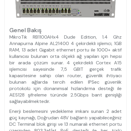
Genel Bakış
MikroTik RB1100AHx4 Dude Edition, 1.4 Ghz
Annapurna Alpine AL21400 4 çekirdekli işlemci, 1GB
RAM, 13 adet Gigabit ethernet portu ile 1000+ aktif
kullanıcısı bulunan orta ölçekli ağ yapıları için hepsi
bir arada çözüm sunar. 4 çekirdekli Cortex A15
işlemcisi sayesinde 7,5 GBIT gerçek trafik
kapasitesine sahip olan router, güvenlik ihtiyacı
bulunan ağlarda tercih edilen IPSec güvenlik
protokolü için donanımsal hızlandırma desteği ile
AES128 şifreleme türünde 2.5Gbps bant genişliği
sağlayabilmektedir.
Enerji beslemesini yedekleme imkanı sunan 2 adet
güç kaynağı, Doğrudan 48V bağlantı yapabileceğiniz
DC Terminal blok girişi ve 13 numaralı ethernet portu
üzerinden 803.3af/at PoE desteği ile her türlü