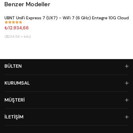
Benzer Modeller
Satın Al
UBNT UniFi Express 7 (UX7) – WiFi 7 (6 GHz) Entegre 10G Cloud 
#
833
₺12.934,66
($224.56 + kdv)
BÜLTEN
KURUMSAL
MÜŞTERİ
İLETİŞİM