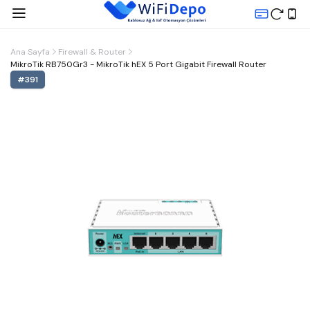
Ana Sayfa
Firewall & Router
MikroTik RB750Gr3 - MikroTik hEX 5 Port Gigabit Firewall Router
#
391