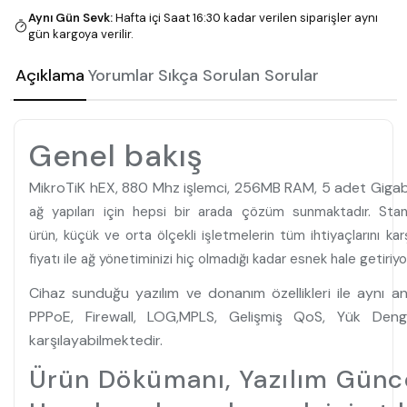
Aynı Gün Sevk
:
Hafta içi Saat 16:30 kadar verilen siparişler aynı
gün kargoya verilir.
Açıklama
Yorumlar
Sıkça Sorulan Sorular
Genel bakış
MikroTiK hEX, 880 Mhz işlemci, 256MB RAM, 5 adet Gigabi
ağ yapıları için hepsi bir arada çözüm sunmaktadır. Stand
ürün, küçük ve orta ölçekli işletmelerin tüm ihtiyaçlarını k
fiyatı ile ağ yönetiminizi hiç olmadığı kadar esnek hale getiriyo
Cihaz sunduğu yazılım ve donanım özellikleri ile aynı an
PPPoE, Firewall, LOG,MPLS, Gelişmiş QoS, Yük Denge
karşılayabilmektedir.
Ürün Dökümanı, Yazılım Günce