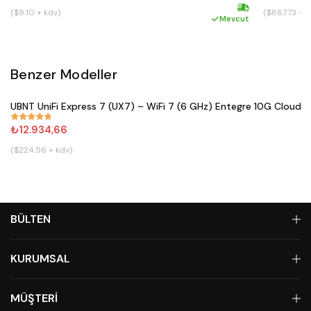
($9.10 + kdv)
($887.73 + k
Hızlı kargo
Mevcut
Benzer Modeller
Satın Al
UBNT UniFi Express 7 (UX7) – WiFi 7 (6 GHz) Entegre 10G Cloud 
#
833
₺12.934,66
($224.56 + kdv)
BÜLTEN
KURUMSAL
MÜŞTERİ