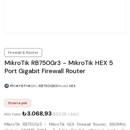
Firewall & Router
MikroTik RB750Gr3 - MikroTik HEX 5
Port Gigabit Firewall Router
SKU
:
RB750GR3
Model
:
hEX
Stokta yok
₺3.068,93
($53.28 + kdv)
KDV Dahil :
MikroTik RB750Gr3 - MikroTik hEX Firewall Router, 880MHz