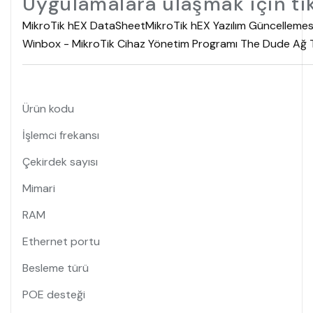
Uygulamalara ulaşmak için tık
MikroTik hEX DataSheet
MikroTik hEX Yazılım Güncellemesi
Winbox - MikroTik Cihaz Yönetim Programı
The Dude Ağ T
Ürün kodu
İşlemci frekansı
Çekirdek sayısı
Mimari
RAM
Ethernet portu
Besleme türü
POE desteği