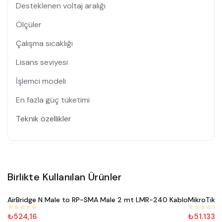
Desteklenen voltaj aralığı
Ölçüler
Çalışma sıcaklığı
Lisans seviyesi
İşlemci modeli
En fazla güç tüketimi
Teknik özellikler
Birlikte Kullanılan Ürünler
Satın Al
AirBridge N Male to RP-SMA Male 2 mt LMR-240 Kablo
MikroTik 
#
352
#
287
₺524,16
₺51.133,