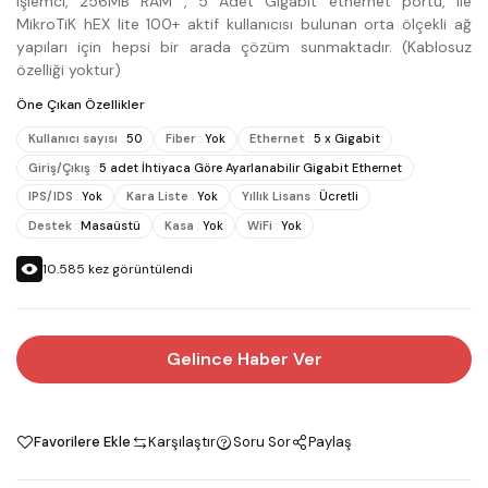
işlemci, 256MB RAM , 5 Adet Gigabit ethernet portu, ile
MikroTiK hEX lite 100+ aktif kullanıcısı bulunan orta ölçekli ağ
yapıları için hepsi bir arada çözüm sunmaktadır. (Kablosuz
özelliği yoktur)
Öne Çıkan Özellikler
Kullanıcı sayısı
:
50
Fiber
:
Yok
Ethernet
:
5 x Gigabit
Giriş/Çıkış
:
5 adet İhtiyaca Göre Ayarlanabilir Gigabit Ethernet
IPS/IDS
:
Yok
Kara Liste
:
Yok
Yıllık Lisans
:
Ücretli
Destek
:
Masaüstü
Kasa
:
Yok
WiFi
:
Yok
10.585
kez görüntülendi
Gelince Haber Ver
Favorilere Ekle
Karşılaştır
Soru Sor
Paylaş