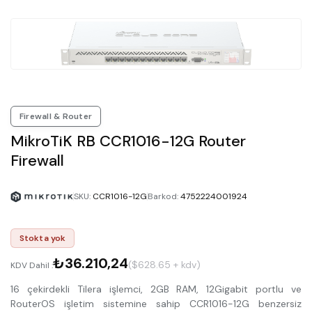
Firewall & Router
MikroTiK RB CCR1016-12G Router
Firewall
SKU
:
CCR1016-12G
Barkod
:
4752224001924
Stokta yok
₺36.210,24
($628.65 + kdv)
KDV Dahil :
16 çekirdekli Tilera işlemci, 2GB RAM, 12Gigabit portlu ve
RouterOS işletim sistemine sahip CCR1016-12G benzersiz