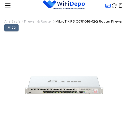
Ana Sayfa
Firewall & Router
MikroTiK RB CCR1016-12G Router Firewall
#
172