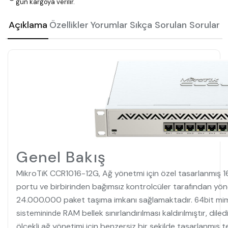
gün kargoya verilir.
Açıklama
Özellikler
Yorumlar
Sıkça Sorulan Sorular
Genel Bakış
MikroTiK CCR1016-12G, Ağ yönetmi için özel tasarlanmış 1
portu ve birbirinden bağımsız kontrolcüler tarafından yöne
24.000.000 paket taşıma imkanı sağlamaktadır.
64bit mim
RAM bellek sınırlandırılması kaldırılmıştır, dil
sistemininde
ölçekli ağ yönetimi için benzersiz bir şekilde tasarlanmış