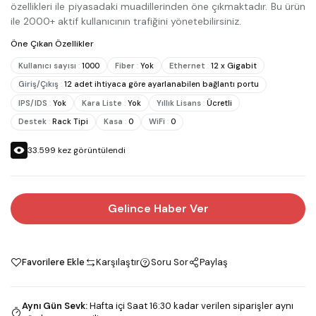
özellikleri ile piyasadaki muadillerinden öne çıkmaktadır. Bu ürün
ile 2000+ aktif kullanıcının trafiğini yönetebilirsiniz.
Öne Çıkan Özellikler
Kullanıcı sayısı
:
1000
Fiber
:
Yok
Ethernet
:
12 x Gigabit
Giriş/Çıkış
:
12 adet ihtiyaca göre ayarlanabilen bağlantı portu
IPS/IDS
:
Yok
Kara Liste
:
Yok
Yıllık Lisans
:
Ücretli
Destek
:
Rack Tipi
Kasa
:
0
WiFi
:
0
33.599
kez görüntülendi
Gelince Haber Ver
Favorilere Ekle
Karşılaştır
Soru Sor
Paylaş
Aynı Gün Sevk
:
Hafta içi Saat 16:30 kadar verilen siparişler aynı