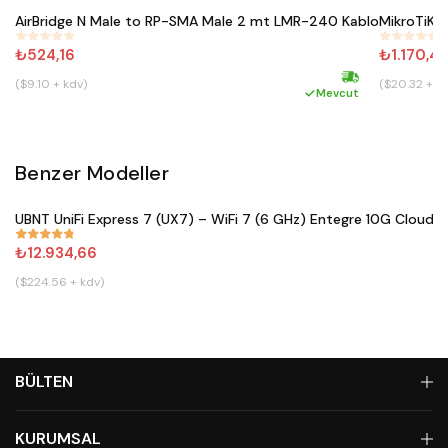
AirBridge N Male to RP-SMA Male 2 mt LMR-240 Kablo
MikroTiK 
#
352
#
189
₺524,16
₺1.170,43
($9.10 + kdv)
($20.32 + k
Hızlı kargo
Mevcut
Benzer Modeller
Satın Al
UBNT UniFi Express 7 (UX7) – WiFi 7 (6 GHz) Entegre 10G Cloud 
#
833
₺12.934,66
($224.56 + kdv)
BÜLTEN
KURUMSAL