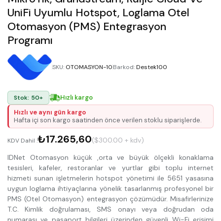
UniFi Uyumlu Hotspot, Loglama Otel
Otomasyon (PMS) Entegrasyon
Programı
SKU
:
OTOMASYON-10
Barkod
:
Destek100
Hızlı kargo
Stok: 50+
Hızlı ve aynı gün kargo
Hafta içi son kargo saatinden önce verilen stoklu siparişlerde.
₺17.265,60
($300.00 + kdv)
KDV Dahil :
IDNet Otomasyon küçük ,orta ve büyük ölçekli konaklama
tesisleri, kafeler, restoranlar ve yurtlar gibi toplu internet
hizmeti sunan işletmelerin hotspot yönetimi ile 5651 yasasına
uygun loglama ihtiyaçlarına yönelik tasarlanmış profesyonel bir
PMS (Otel Otomasyon) entegrasyon çözümüdür. Misafirlerinize
T.C. Kimlik doğrulaması, SMS onayı veya doğrudan oda
numarası ve pasaport bilgileri üzerinden güvenli Wi-Fi erişimi