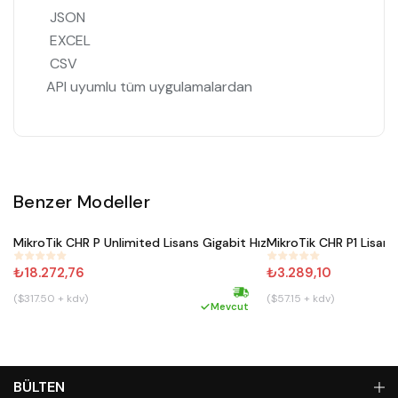
JSON
EXCEL
CSV
API uyumlu tüm uygulamalardan
Benzer Modeller
Satın Al
Satın Al
MikroTik CHR P Unlimited Lisans Gigabit Hız
MikroTik CHR P1 Lisans
#
692
#
690
₺18.272,76
₺3.289,10
($317.50 + kdv)
($57.15 + kdv)
Hızlı kargo
Mevcut
BÜLTEN