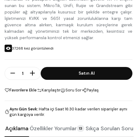
sunan bu sistem; MikroTik, UniFi, Ruijie ve Grandstream gibi
popüler ağ altyapılarıyla kusursuz bir şekilde entegre çalışır.
İşletmenizi KVKK ve 5651 yasal zorunluluklarına karşı tam
güvence altına alırken, karmaşık kurulum süreçlerine gerek
kalmadan ağ yönetiminizi tek bir merkezden, kesintisiz ve
yüksek performansla kontrol etmenizi sağlar.
37.268
kez görüntülendi
Adet
Satın Al
Favorilere Ekle
Karşılaştır
Soru Sor
Paylaş
Aynı Gün Sevk
:
Hafta içi Saat 16:30 kadar verilen siparişler aynı
gün kargoya verilir.
Açıklama
Özellikler
Yorumlar
Sıkça Sorulan Sorul
13