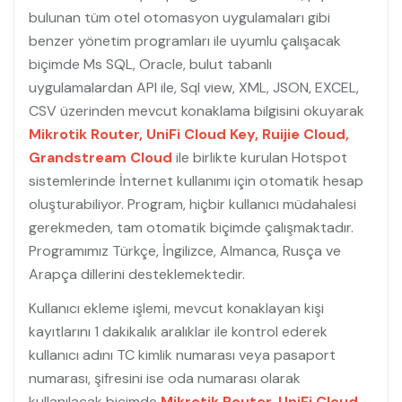
bulunan tüm otel otomasyon uygulamaları gibi
benzer yönetim programları ile uyumlu çalışacak
biçimde Ms SQL, Oracle, bulut tabanlı
uygulamalardan API ile, Sql view, XML, JSON, EXCEL,
CSV üzerinden mevcut konaklama bilgisini okuyarak
Mikrotik Router, UniFi Cloud Key, Ruijie Cloud,
Grandstream Cloud
ile birlikte kurulan Hotspot
sistemlerinde İnternet kullanımı için otomatik hesap
oluşturabiliyor. Program, hiçbir kullanıcı müdahalesi
gerekmeden, tam otomatik biçimde çalışmaktadır.
Programımız Türkçe, İngilizce, Almanca, Rusça ve
Arapça dillerini desteklemektedir.
Kullanıcı ekleme işlemi, mevcut konaklayan kişi
kayıtlarını 1 dakikalık aralıklar ile kontrol ederek
kullanıcı adını TC kimlik numarası veya pasaport
numarası, şifresini ise oda numarası olarak
kullanılacak biçimde
Mikrotik Router, UniFi Cloud