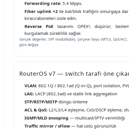
Forwarding rate:
5.4 Mpps.
Fiber uplink ×2
ile kat/blok trafiğini omurgaya dar
kiracı/aboneleri izole edin.
Reverse PoE
tasarımı OPEX’i düşürür; besleme
kurgulamak süreklilik sağlar.
Gerçek değerler; SFP modül/kablo, çerçeve boyu (MTU), QoS/ACL po
göre değişir.
RouterOS v7 — switch tarafı öne çıka
VLAN:
802.1Q / 802.1ad (Q-in-Q), port isolation, P
LAG:
LACP (802.3ad) ve statik link aggregation
STP/RSTP/MSTP
döngü önleme
ACL & QoS:
L2/L3/L4 eşleşme, CoS/DSCP eşleme, sh
IGMP/MLD snooping
— multicast/IPTV verimliliği
Traffic mirror / sFlow
— hat üstü görünürlük