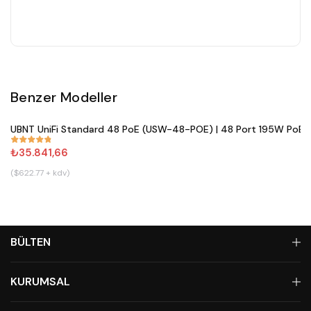
Benzer Modeller
Satın Al
UBNT UniFi Standard 48 PoE (USW-48-POE) | 48 Port 195W PoE+ 
#
861
₺35.841,66
($622.77 + kdv)
BÜLTEN
KURUMSAL