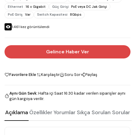
Ethernet
:
16 x Gigabit
Güç Girişi
:
PoE veya DC Jak Girişi
PoE Giriş
:
Var
Switch Kapasitesi
:
8Gbps
1.461
kez görüntülendi
Gelince Haber Ver
Favorilere Ekle
Karşılaştır
Soru Sor
Paylaş
Aynı Gün Sevk
:
Hafta içi Saat 16:30 kadar verilen siparişler aynı
gün kargoya verilir.
Açıklama
Özellikler
Yorumlar
Sıkça Sorulan Sorular