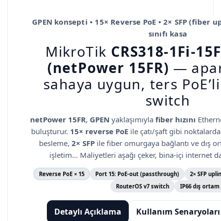
GPEN konsepti • 15× Reverse PoE • 2× SFP (fiber up
sınıfı kasa
MikroTik
CRS318-1Fi-15
(netPower 15FR)
— apa
sahaya uygun, ters PoE’li
switch
netPower 15FR
,
GPEN
yaklaşımıyla
fiber hızını
Etherne
buluşturur.
15× reverse PoE
ile çatı/şaft gibi noktalard
besleme,
2× SFP
ile fiber omurgaya bağlantı ve dış o
işletim… Maliyetleri aşağı çeker, bina-içi internet da
Reverse PoE × 15
Port 15: PoE-out (passthrough)
2× SFP upli
RouterOS v7 switch
IP66 dış ortam
Detaylı Açıklama
Kullanım Senaryoları