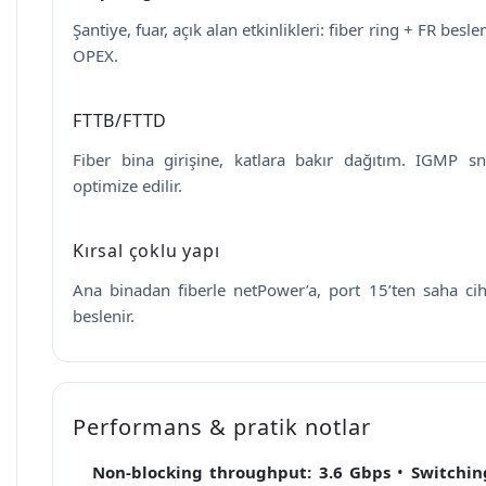
Şantiye, fuar, açık alan etkinlikleri: fiber ring + FR bes
OPEX.
FTTB/FTTD
Fiber bina girişine, katlara bakır dağıtım. IGMP s
optimize edilir.
Kırsal çoklu yapı
Ana binadan fiberle netPower’a, port 15’ten saha ci
beslenir.
Performans & pratik notlar
Non-blocking throughput:
3.6 Gbps
•
Switchin