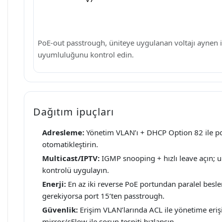
PoE-out passtrough, üniteye uygulanan voltajı aynen il
uyumluluğunu kontrol edin.
Dağıtım ipuçları
Adresleme:
Yönetim VLAN’ı + DHCP Option 82 ile po
otomatikleştirin.
Multicast/IPTV:
IGMP snooping + hızlı leave açın; u
kontrolü uygulayın.
Enerji:
En az iki reverse PoE portundan paralel besle
gerekiyorsa port 15’ten passtrough.
Güvenlik:
Erişim VLAN’larında ACL ile yönetime eriş
mirror/sFlow ile sorun tespiti hızlansın.