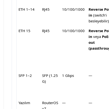
ETH 1–14
RJ45
10/100/1000
Reverse Po
in
(switch’i
besleyebilir)
ETH 15
RJ45
10/100/1000
Reverse Po
in
veya
PoE
out
(passthrou
SFP 1–2
SFP (1.25
1 Gbps
—
G)
Yazılım
RouterOS
—
—
v7