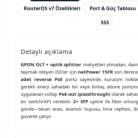
RouterOS v7 Özellikleri
Port & Güç Tablosu
SSS
Detaylı açıklama
GPON OLT + optik splitter
maliyetleri olmadan, daire
taşımak isteyen ISS’ler için
netPower 15FR
son derece 
adet reverse PoE
portu sayesinde, kurulum noktas
gerekli enerji sahadaki bir veya birkaç abone portund
uygulanan voltajı
PoE-out (passthrough)
olarak sahada
bir switch/AP) verebilir.
2× SFP
uplink ile fiber omurg
gövde—tavan arası, asansör kuyusu, bina cephesi, d
güvenle çalışır.