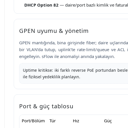
DHCP Option 82
— daire/port bazlı kimlik ve fatur
GPEN uyumu & yönetim
GPEN mantığında, bina girişinde fiber; daire uçlarında
bir VLAN’da tutup, uplink’te rate-limit/queue ve ACL il
engelleyin. sFlow ile anomaliyi anında yakalayın.
Uptime kritikse: iki farklı reverse PoE portundan bes
ile fiziksel yedeklilik planlayın.
Port & güç tablosu
Port/Bölüm
Tür
Hız
Güç