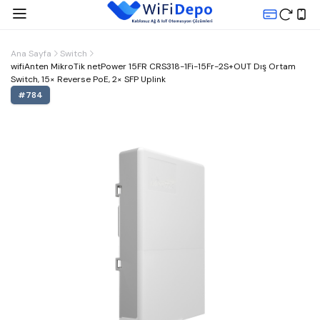
Ana Sayfa
Switch
wifiAnten MikroTik netPower 15FR CRS318-1Fi-15Fr-2S+OUT Dış Ortam
Switch, 15× Reverse PoE, 2× SFP Uplink
#
784