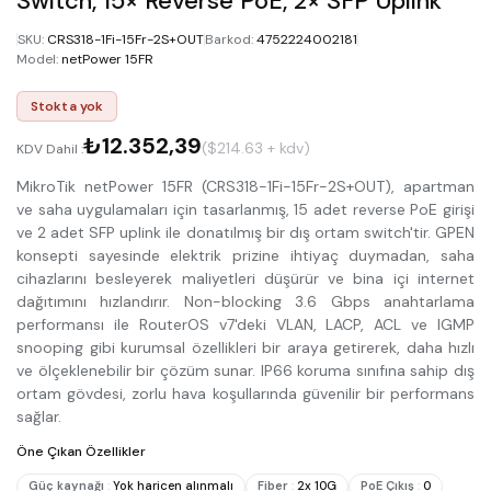
Switch, 15× Reverse PoE, 2× SFP Uplink
SKU
:
CRS318-1Fi-15Fr-2S+OUT
Barkod
:
4752224002181
Model
:
netPower 15FR
Stokta yok
₺12.352,39
($214.63 + kdv)
KDV Dahil :
MikroTik netPower 15FR (CRS318-1Fi-15Fr-2S+OUT), apartman
ve saha uygulamaları için tasarlanmış, 15 adet reverse PoE girişi
ve 2 adet SFP uplink ile donatılmış bir dış ortam switch'tir. GPEN
konsepti sayesinde elektrik prizine ihtiyaç duymadan, saha
cihazlarını besleyerek maliyetleri düşürür ve bina içi internet
dağıtımını hızlandırır. Non-blocking 3.6 Gbps anahtarlama
performansı ile RouterOS v7'deki VLAN, LACP, ACL ve IGMP
snooping gibi kurumsal özellikleri bir araya getirerek, daha hızlı
ve ölçeklenebilir bir çözüm sunar. IP66 koruma sınıfına sahip dış
ortam gövdesi, zorlu hava koşullarında güvenilir bir performans
sağlar.
Öne Çıkan Özellikler
Güç kaynağı
:
Yok haricen alınmalı
Fiber
:
2x 10G
PoE Çıkış
:
0