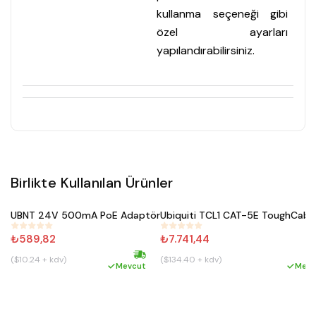
kullanma seçeneği gibi
özel ayarları
yapılandırabilirsiniz.
Birlikte Kullanılan Ürünler
Satın Al
Satın Al
UBNT 24V 500mA PoE Adaptör
Ubiquiti TCL1 CAT-5E ToughCabl
#
457
#
474
₺589,82
₺7.741,44
($10.24 + kdv)
($134.40 + kdv)
Hızlı kargo
H
Mevcut
Mevc