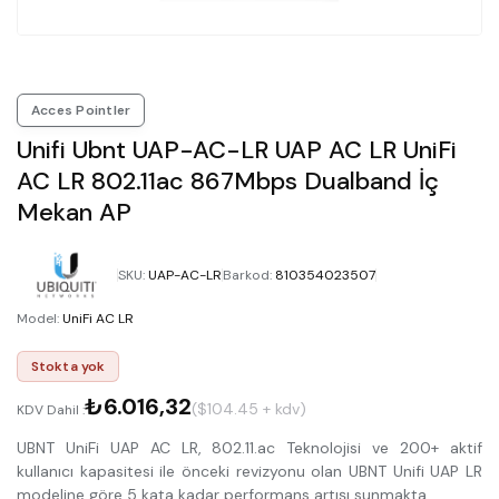
Acces Pointler
Unifi Ubnt UAP-AC-LR UAP AC LR UniFi
AC LR 802.11ac 867Mbps Dualband İç
Mekan AP
SKU
:
UAP-AC-LR
Barkod
:
810354023507
Model
:
UniFi AC LR
Stokta yok
₺6.016,32
($104.45 + kdv)
KDV Dahil :
UBNT UniFi UAP AC LR, 802.11.ac Teknolojisi ve 200+ aktif
kullanıcı kapasitesi ile önceki revizyonu olan UBNT Unifi UAP LR
modeline göre 5 kata kadar performans artışı sunmakta.