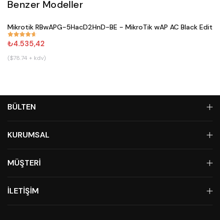
Benzer Modeller
Satın Al
Mikrotik RBwAPG-5HacD2HnD-BE - MikroTik wAP AC Black Editio
#
671
₺4.535,42
($78.74 + kdv)
BÜLTEN
KURUMSAL
MÜŞTERİ
İLETİŞİM