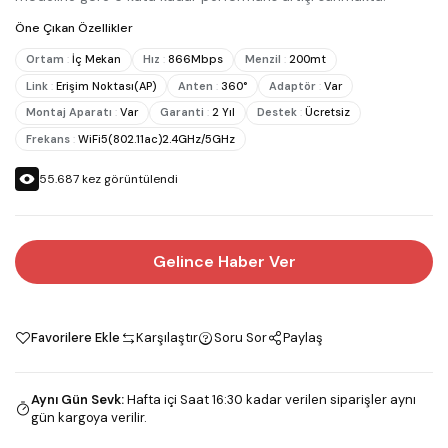
Öne Çıkan Özellikler
Ortam
:
İç Mekan
Hız
:
866Mbps
Menzil
:
200mt
Link
:
Erişim Noktası(AP)
Anten
:
360°
Adaptör
:
Var
Montaj Aparatı
:
Var
Garanti
:
2 Yıl
Destek
:
Ücretsiz
Frekans
:
WiFi5(802.11ac)2.4GHz/5GHz
55.687
kez görüntülendi
Gelince Haber Ver
Favorilere Ekle
Karşılaştır
Soru Sor
Paylaş
Aynı Gün Sevk
:
Hafta içi Saat 16:30 kadar verilen siparişler aynı
gün kargoya verilir.