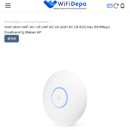
Ana Sayfa
Acces Pointler
Unifi Ubnt UAP-AC-LR UAP AC LR UniFi AC LR 802.11ac 867Mbps
Dualband İç Mekan AP
#
129