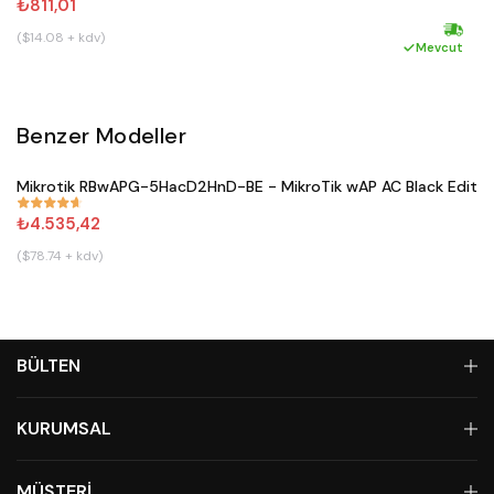
₺811,01
($14.08 + kdv)
(
Hızlı ka
Mevcut
Benzer Modeller
Satın Al
Mikrotik RBwAPG-5HacD2HnD-BE - MikroTik wAP AC Black Editio
#
671
₺4.535,42
($78.74 + kdv)
BÜLTEN
KURUMSAL
MÜŞTERİ