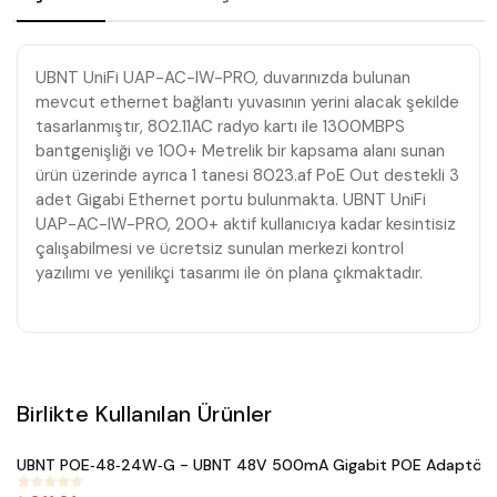
UBNT UniFi UAP-AC-IW-PRO, duvarınızda bulunan
mevcut ethernet bağlantı yuvasının yerini alacak şekilde
tasarlanmıştır, 802.11AC radyo kartı ile 1300MBPS
bantgenişliği ve 100+ Metrelik bir kapsama alanı sunan
ürün üzerinde ayrıca 1 tanesi 8023.af PoE Out destekli 3
adet Gigabi Ethernet portu bulunmakta. UBNT UniFi
UAP-AC-IW-PRO, 200+ aktif kullanıcıya kadar kesintisiz
çalışabilmesi ve ücretsiz sunulan merkezi kontrol
yazılımı ve yenilikçi tasarımı ile ön plana çıkmaktadır.
Birlikte Kullanılan Ürünler
Satın Al
UBNT POE‑48‑24W‑G - UBNT 48V 500mA Gigabit POE Adaptör
M
#
506