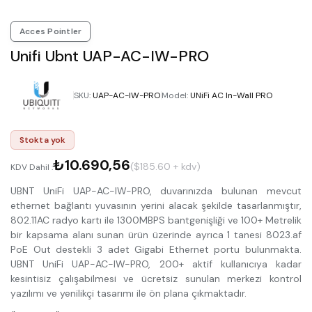
Acces Pointler
Unifi Ubnt UAP-AC-IW-PRO
SKU
:
UAP-AC-IW-PRO
Model
:
UNiFi AC In-Wall PRO
Stokta yok
₺10.690,56
($185.60 + kdv)
KDV Dahil :
UBNT UniFi UAP-AC-IW-PRO, duvarınızda bulunan mevcut
ethernet bağlantı yuvasının yerini alacak şekilde tasarlanmıştır,
802.11AC radyo kartı ile 1300MBPS bantgenişliği ve 100+ Metrelik
bir kapsama alanı sunan ürün üzerinde ayrıca 1 tanesi 8023.af
PoE Out destekli 3 adet Gigabi Ethernet portu bulunmakta.
UBNT UniFi UAP-AC-IW-PRO, 200+ aktif kullanıcıya kadar
kesintisiz çalışabilmesi ve ücretsiz sunulan merkezi kontrol
yazılımı ve yenilikçi tasarımı ile ön plana çıkmaktadır.