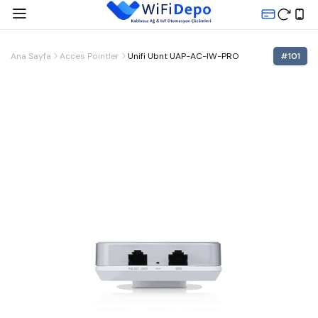
Ana Sayfa
Acces Pointler
Unifi Ubnt UAP-AC-IW-PRO
#
101