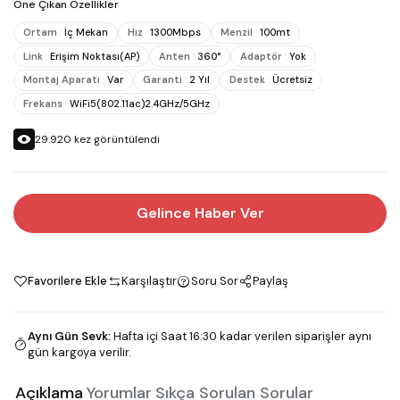
Öne Çıkan Özellikler
Ortam
:
İç Mekan
Hız
:
1300Mbps
Menzil
:
100mt
Link
:
Erişim Noktası(AP)
Anten
:
360°
Adaptör
:
Yok
Montaj Aparatı
:
Var
Garanti
:
2 Yıl
Destek
:
Ücretsiz
Frekans
:
WiFi5(802.11ac)2.4GHz/5GHz
29.920
kez görüntülendi
Gelince Haber Ver
Favorilere Ekle
Karşılaştır
Soru Sor
Paylaş
Aynı Gün Sevk
:
Hafta içi Saat 16:30 kadar verilen siparişler aynı
gün kargoya verilir.
Açıklama
Yorumlar
Sıkça Sorulan Sorular