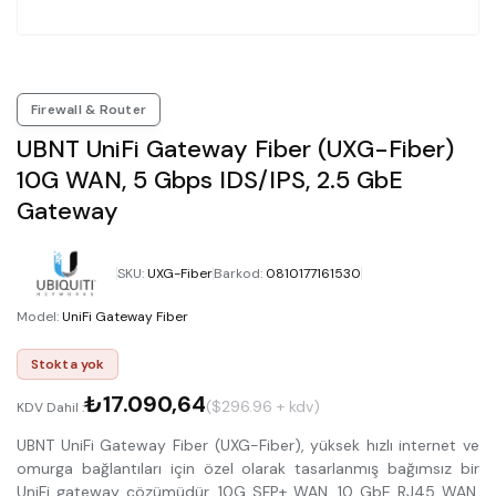
Firewall & Router
UBNT UniFi Gateway Fiber (UXG-Fiber)
10G WAN, 5 Gbps IDS/IPS, 2.5 GbE
Gateway
SKU
:
UXG-Fiber
Barkod
:
0810177161530
Model
:
UniFi Gateway Fiber
Stokta yok
₺17.090,64
($296.96 + kdv)
KDV Dahil :
UBNT UniFi Gateway Fiber (UXG-Fiber), yüksek hızlı internet ve
omurga bağlantıları için özel olarak tasarlanmış bağımsız bir
UniFi gateway çözümüdür. 10G SFP+ WAN, 10 GbE RJ45 WAN,