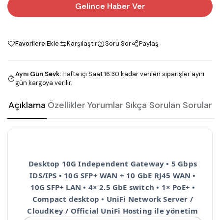
Gelince Haber Ver
Favorilere Ekle
Karşılaştır
Soru Sor
Paylaş
Aynı Gün Sevk
:
Hafta içi Saat 16:30 kadar verilen siparişler aynı
gün kargoya verilir.
Açıklama
Özellikler
Yorumlar
Sıkça Sorulan Sorular
Desktop 10G Independent Gateway • 5 Gbps
IDS/IPS • 10G SFP+ WAN + 10 GbE RJ45 WAN •
10G SFP+ LAN • 4× 2.5 GbE switch • 1× PoE+ •
Compact desktop • UniFi Network Server /
CloudKey / Official UniFi Hosting ile yönetim