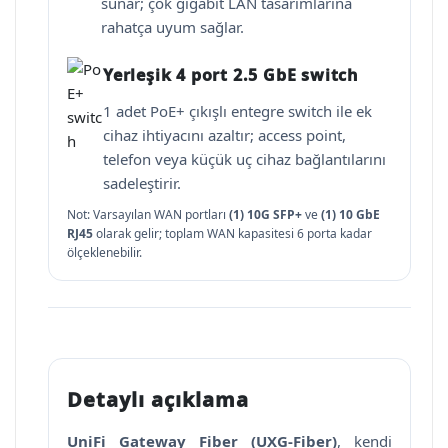
sunar; çok gigabit LAN tasarımlarına
rahatça uyum sağlar.
Yerleşik 4 port 2.5 GbE switch
1 adet PoE+ çıkışlı entegre switch ile ek
cihaz ihtiyacını azaltır; access point,
telefon veya küçük uç cihaz bağlantılarını
sadeleştirir.
Not: Varsayılan WAN portları
(1) 10G SFP+
ve
(1) 10 GbE
RJ45
olarak gelir; toplam WAN kapasitesi 6 porta kadar
ölçeklenebilir.
Detaylı açıklama
UniFi Gateway Fiber (UXG-Fiber)
, kendi