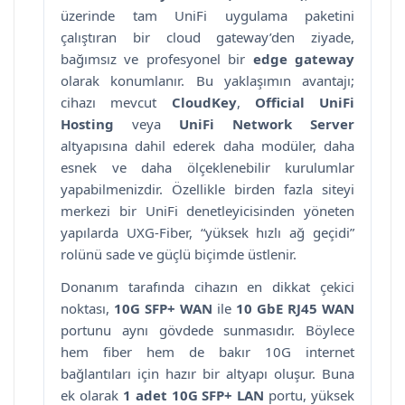
üzerinde tam UniFi uygulama paketini
çalıştıran bir cloud gateway’den ziyade,
bağımsız ve profesyonel bir
edge gateway
olarak konumlanır. Bu yaklaşımın avantajı;
cihazı mevcut
CloudKey
,
Official UniFi
Hosting
veya
UniFi Network Server
altyapısına dahil ederek daha modüler, daha
esnek ve daha ölçeklenebilir kurulumlar
yapabilmenizdir. Özellikle birden fazla siteyi
merkezi bir UniFi denetleyicisinden yöneten
yapılarda UXG-Fiber, “yüksek hızlı ağ geçidi”
rolünü sade ve güçlü biçimde üstlenir.
Donanım tarafında cihazın en dikkat çekici
noktası,
10G SFP+ WAN
ile
10 GbE RJ45 WAN
portunu aynı gövdede sunmasıdır. Böylece
hem fiber hem de bakır 10G internet
bağlantıları için hazır bir altyapı oluşur. Buna
ek olarak
1 adet 10G SFP+ LAN
portu, yüksek