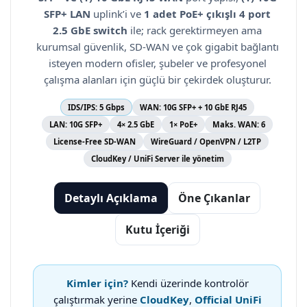
SFP+ LAN
uplink’i ve
1 adet PoE+ çıkışlı 4 port
2.5 GbE switch
ile; rack gerektirmeyen ama
kurumsal güvenlik, SD-WAN ve çok gigabit bağlantı
isteyen modern ofisler, şubeler ve profesyonel
çalışma alanları için güçlü bir çekirdek oluşturur.
IDS/IPS: 5 Gbps
WAN: 10G SFP+ + 10 GbE RJ45
LAN: 10G SFP+
4× 2.5 GbE
1× PoE+
Maks. WAN: 6
License-Free SD-WAN
WireGuard / OpenVPN / L2TP
CloudKey / UniFi Server ile yönetim
Detaylı Açıklama
Öne Çıkanlar
Kutu İçeriği
Kimler için?
Kendi üzerinde kontrolör
çalıştırmak yerine
CloudKey
,
Official UniFi