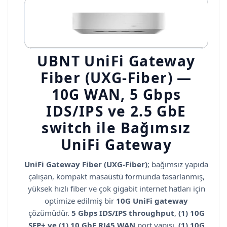
UBNT UniFi Gateway
Fiber (UXG-Fiber) —
10G WAN, 5 Gbps
IDS/IPS ve 2.5 GbE
switch ile Bağımsız
UniFi Gateway
UniFi Gateway Fiber (UXG-Fiber)
; bağımsız yapıda
çalışan, kompakt masaüstü formunda tasarlanmış,
yüksek hızlı fiber ve çok gigabit internet hatları için
optimize edilmiş bir
10G UniFi gateway
çözümüdür.
5 Gbps IDS/IPS throughput
,
(1) 10G
SFP+ ve (1) 10 GbE RJ45 WAN
port yapısı,
(1) 10G