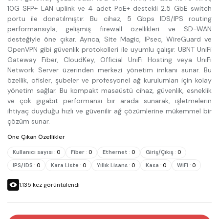
10G SFP+ LAN uplink ve 4 adet PoE+ destekli 2.5 GbE switch
portu ile donatılmıştır. Bu cihaz, 5 Gbps IDS/IPS routing
performansıyla, gelişmiş firewall özellikleri ve SD-WAN
desteğiyle öne çıkar. Ayrıca, Site Magic, IPsec, WireGuard ve
OpenVPN gibi güvenlik protokolleri ile uyumlu çalışır. UBNT UniFi
Gateway Fiber, CloudKey, Official UniFi Hosting veya UniFi
Network Server üzerinden merkezi yönetim imkanı sunar. Bu
özellik, ofisler, şubeler ve profesyonel ağ kurulumları için kolay
yönetim sağlar. Bu kompakt masaüstü cihaz, güvenlik, esneklik
ve çok gigabit performansı bir arada sunarak, işletmelerin
ihtiyaç duyduğu hızlı ve güvenilir ağ çözümlerine mükemmel bir
çözüm sunar.
Öne Çıkan Özellikler
Kullanıcı sayısı
:
0
Fiber
:
0
Ethernet
:
0
Giriş/Çıkış
:
0
IPS/IDS
:
0
Kara Liste
:
0
Yıllık Lisans
:
0
Kasa
:
0
WiFi
:
0
1.135
kez görüntülendi