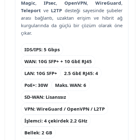
Magic
,
IPsec
,
OpenVPN
,
WireGuard
,
Teleport
ve
L2TP
desteği sayesinde şubeler
arası bağlantı, uzaktan erişim ve hibrit ağ
kurgularında da güçlü bir çözüm olarak öne
çıkar.
IDS/IPS: 5 Gbps
WAN: 10G SFP+ + 10 GbE RJ45
LAN: 10G SFP+
2.5 GbE RJ45: 4
PoE+: 30W
Maks. WAN: 6
SD-WAN: Lisanssız
VPN: WireGuard / OpenVPN / L2TP
İşlemci: 4 çekirdek 2.2 GHz
Bellek: 2 GB