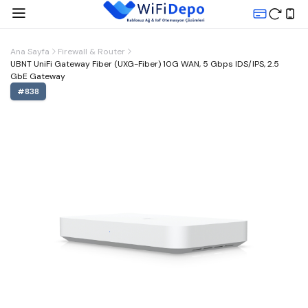
Ana Sayfa
Firewall & Router
UBNT UniFi Gateway Fiber (UXG-Fiber) 10G WAN, 5 Gbps IDS/IPS, 2.5
GbE Gateway
#
838