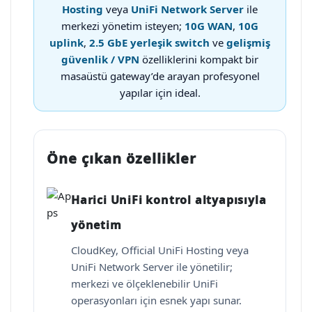
Hosting
veya
UniFi Network Server
ile
merkezi yönetim isteyen;
10G WAN
,
10G
uplink
,
2.5 GbE yerleşik switch
ve
gelişmiş
güvenlik / VPN
özelliklerini kompakt bir
masaüstü gateway’de arayan profesyonel
yapılar için ideal.
Öne çıkan özellikler
Harici UniFi kontrol altyapısıyla
yönetim
CloudKey, Official UniFi Hosting veya
UniFi Network Server ile yönetilir;
merkezi ve ölçeklenebilir UniFi
operasyonları için esnek yapı sunar.