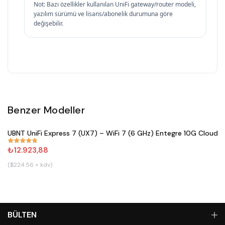
Not: Bazı özellikler kullanılan UniFi gateway/router modeli,
yazılım sürümü ve lisans/abonelik durumuna göre
değişebilir.
Benzer Modeller
Satın Al
UBNT UniFi Express 7 (UX7) – WiFi 7 (6 GHz) Entegre 10G Cloud 
#
833
₺12.923,88
($224.56 + kdv)
BÜLTEN