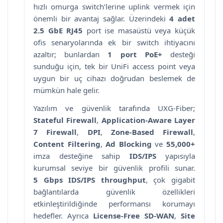
hızlı omurga switch’lerine uplink vermek için
önemli bir avantaj sağlar. Üzerindeki
4 adet
2.5 GbE RJ45
port ise masaüstü veya küçük
ofis senaryolarında ek bir switch ihtiyacını
azaltır; bunlardan
1 port PoE+
desteği
sunduğu için, tek bir UniFi access point veya
uygun bir uç cihazı doğrudan beslemek de
mümkün hale gelir.
Yazılım ve güvenlik tarafında UXG-Fiber;
Stateful Firewall
,
Application-Aware Layer
7 Firewall
,
DPI
,
Zone-Based Firewall
,
Content Filtering
,
Ad Blocking
ve
55,000+
imza desteğine sahip
IDS/IPS
yapısıyla
kurumsal seviye bir güvenlik profili sunar.
5 Gbps IDS/IPS throughput
, çok gigabit
bağlantılarda güvenlik özellikleri
etkinleştirildiğinde performansı korumayı
hedefler. Ayrıca
License-Free SD-WAN
,
Site